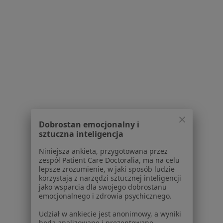
Jak działają wyniki wyszukiwania
Dostępność
O nas
Praca
Rekrutujemy!
Partnerzy
Centrum prasowe
Kontakt
Dla pacjentów
Lekarze
Dobrostan emocjonalny i
Placówki medyczne
sztuczna inteligencja
Pytania i odpowiedzi
Usługi i zabiegi
Niniejsza ankieta, przygotowana przez
zespół Patient Care Doctoralia, ma na celu
Choroby
lepsze zrozumienie, w jaki sposób ludzie
Pomoc
korzystają z narzędzi sztucznej inteligencji
Aplikacje mobilne
jako wsparcia dla swojego dobrostanu
emocjonalnego i zdrowia psychicznego.
Blog dla pacjentów
Udział w ankiecie jest anonimowy, a wyniki
Dla profesjonalistów
będą analizowane i prezentowane