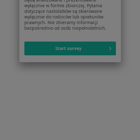
wyłącznie w formie zbiorczej. Pytania
Cennik
dotyczące nastolatków są skierowane
Dla lekarzy
wyłącznie do rodziców lub opiekunów
Dla placówek medycznych
prawnych. Nie zbieramy informacji
bezpośrednio od osób niepełnoletnich.
Noa Notes
nowość
Baza wiedzy
Centrum Pomocy dla Specjalisty
Start survey
Kontakt
ZnanyLekarz - Strona główna
ZnanyLekarz Sp. z o.o.
ul. Kolejowa 5/7
01-217 Warszawa, Polska
NIP: ⁠7010224868
KRS: ⁠0000347997
REGON: ⁠142276657
Sąd Rejonowy dla m.st. Warszawy w Warszawie XII
Wydział Gospodarczy KRS