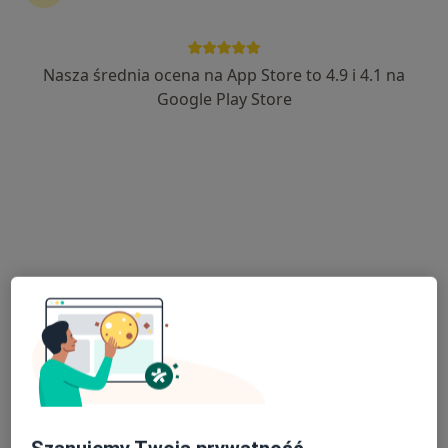
·
Więcej
Okulista dziecięcy, Okulista
76 opinii
Rynek 103, Głogów
•
Mapa
Nasza średnia ocena na App Store to 4.9 i 4.1 na
OTTICA Indywidualna Specjalistyczna Praktyka Lekarska Monika Sozańska
Google Play Store
Konsultacja okulistyczna
300 zł
Specjalista nie oferuje umawiania online pod tym adresem.
Poproś o wizytę
Dostępni specjaliści
Specjaliści znajdują się poza Głogów, dolnośląskie, w
obszarach bliskich Twojemu wyszukiwaniu.