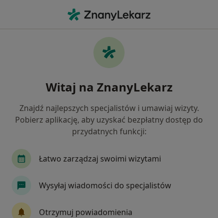
Me
Okulista Dziecięcy • Głogów, dolnośląskie
Filtry
Mapa
Polecani okuliści dziecięcy w Głogowie
Witaj na ZnanyLekarz
Jak działają wyniki wyszukiwania
Znajdź najlepszych specjalistów i umawiaj wizyty.
Pobierz aplikację, aby uzyskać bezpłatny dostęp do
przydatnych funkcji:
Łatwo zarządzaj swoimi wizytami
Wysyłaj wiadomości do specjalistów
Bezpieczne płatności
lek. Monika Sozańska
Otrzymuj powiadomienia