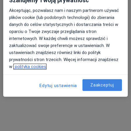
Szanujemy Twoją prywatność
Akceptując, pozwalasz nam i naszym partnerom używać
plików cookie (lub podobnych technologii) do zbierania
danych do celów statystycznych i dostarczania treści w
lek. Paulina Andrzejak
oparciu o Twoje zwyczaje przeglądania stron
·
Więcej
Okulista dziecięcy, Okulista
internetowych. W każdej chwili możesz sprawdzić i
390 opinii
zaktualizować swoje preferencje w ustawieniach. W
ustawieniach znajdziesz również linki do polityk
Generała Józefa Bema 7B, Lubin
•
Mapa
prywatności stron trzecich. Więcej informacji znajdziesz
LUMEDIKO GABINETY LEKARSKIE Spółka z ograniczoną odpowiedzialnością
w
polityka cookies
Konsultacja okulistyczna
250 zł
Specjalista nie oferuje umawiania online pod tym adresem.
Zaakceptuj
Edytuj ustawienia
Poproś o wizytę