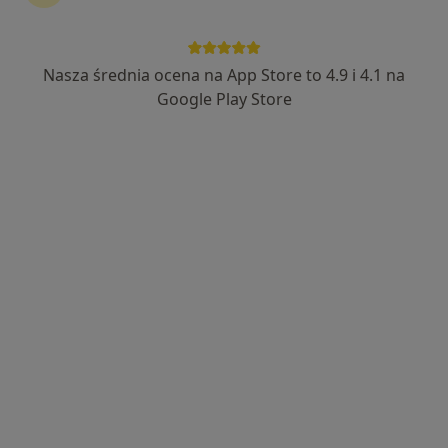
Nasza średnia ocena na App Store to 4.9 i 4.1 na
Bezpieczne płatności
Google Play Store
lek. Monika Sozańska
·
Więcej
Okulista dziecięcy, Okulista
76 opinii
Rynek 103, Głogów
•
Mapa
OTTICA Indywidualna Specjalistyczna Praktyka Lekarska Monika Sozańska
Konsultacja okulistyczna
300 zł
Specjalista nie oferuje umawiania online pod tym adresem.
Poproś o wizytę