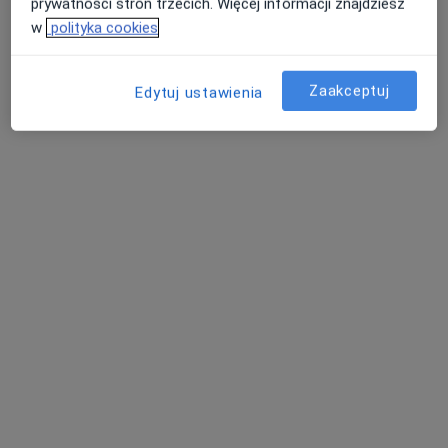
prywatności stron trzecich. Więcej informacji znajdziesz
w
polityka cookies
Zaakceptuj
Edytuj ustawienia
lek. Jerzy Pankowski
·
Więcej
Okulista, Okulista dziecięcy
90 opinii
Kilińskiego 3, Wschowa
•
Mapa
Gabinet Okulistyczny
Konsultacja okulistyczna
200 zł
Specjalista nie oferuje umawiania online pod tym adresem.
Poproś o wizytę