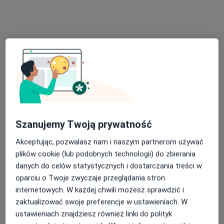
lek. Bartosz Woźniak
·
Więcej
Okulista
162 opinie
Adres
Online
Szanujemy Twoją prywatność
Słodowa 2-2, Głogów
•
Mapa
OKOMED GŁOGÓW
Akceptując, pozwalasz nam i naszym partnerom używać
Konsultacja okulistyczna
250 zł
plików cookie (lub podobnych technologii) do zbierania
danych do celów statystycznych i dostarczania treści w
Specjalista nie oferuje umawiania online pod tym adresem.
oparciu o Twoje zwyczaje przeglądania stron
Poproś o wizytę
internetowych. W każdej chwili możesz sprawdzić i
zaktualizować swoje preferencje w ustawieniach. W
ustawieniach znajdziesz również linki do polityk