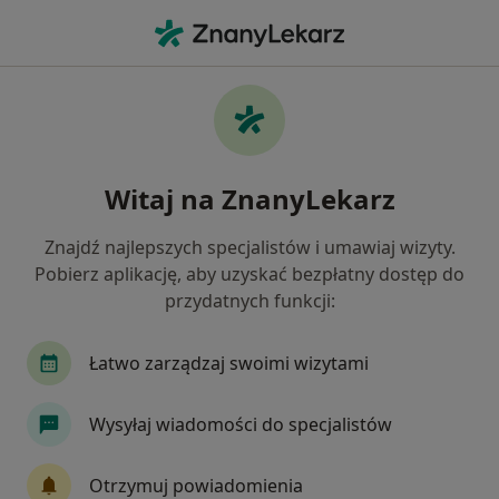
Me
Zespół Suchego Oka • Głogów, dolnośląskie
Filtry
• 1
Ubezpieczenie
Map
Zespół suchego oka specjaliści w Głogowie
Witaj na ZnanyLekarz
Jak działają wyniki wyszukiwania
Znajdź najlepszych specjalistów i umawiaj wizyty.
Pobierz aplikację, aby uzyskać bezpłatny dostęp do
Jakiego specjalisty szukasz?
przydatnych funkcji:
Okulista
Okulista dziecięcy
Gastrolog
Łatwo zarządzaj swoimi wizytami
Wysyłaj wiadomości do specjalistów
Otrzymuj powiadomienia