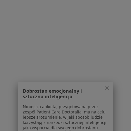
Serwis
Regulamin
Polityka prywatności pacjentów
Polityka prywatności profesjonalistów
Polityka prywatności dla profesjonalistów, których
dane pozyskaliśmy samodzielnie
Polityka cookies
Dobrostan emocjonalny i
Jak działają wyniki wyszukiwania
sztuczna inteligencja
Dostępność
O nas
Niniejsza ankieta, przygotowana przez
zespół Patient Care Doctoralia, ma na celu
Praca
Rekrutujemy!
lepsze zrozumienie, w jaki sposób ludzie
Partnerzy
korzystają z narzędzi sztucznej inteligencji
Centrum prasowe
jako wsparcia dla swojego dobrostanu