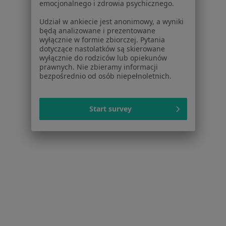
emocjonalnego i zdrowia psychicznego.
Kontakt
Udział w ankiecie jest anonimowy, a wyniki
Dla pacjentów
będą analizowane i prezentowane
wyłącznie w formie zbiorczej. Pytania
Lekarze
dotyczące nastolatków są skierowane
Placówki medyczne
wyłącznie do rodziców lub opiekunów
prawnych. Nie zbieramy informacji
Pytania i odpowiedzi
bezpośrednio od osób niepełnoletnich.
Usługi i zabiegi
Choroby
Pomoc
Start survey
Aplikacje mobilne
Blog dla pacjentów
Dla profesjonalistów
Cennik
Dla lekarzy
Dla placówek medycznych
Noa Notes
nowość
Baza wiedzy