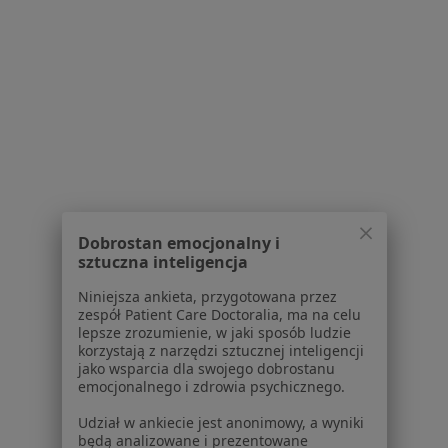
Partnerzy
Centrum prasowe
Kontakt
Dla pacjentów
Lekarze
Placówki medyczne
Pytania i odpowiedzi
Usługi i zabiegi
Choroby
Dobrostan emocjonalny i
Pomoc
sztuczna inteligencja
Aplikacje mobilne
Niniejsza ankieta, przygotowana przez
Blog dla pacjentów
zespół Patient Care Doctoralia, ma na celu
lepsze zrozumienie, w jaki sposób ludzie
Dla profesjonalistów
korzystają z narzędzi sztucznej inteligencji
jako wsparcia dla swojego dobrostanu
Cennik
emocjonalnego i zdrowia psychicznego.
Dla lekarzy
Udział w ankiecie jest anonimowy, a wyniki
Dla placówek medycznych
będą analizowane i prezentowane