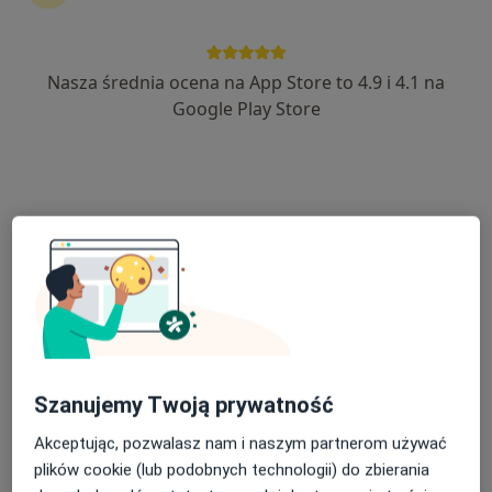
Nasza średnia ocena na App Store to 4.9 i 4.1 na
lek. Cezary Maćkowski
Google Play Store
W trakcie specjalizacji (Chirurg naczyniowy), Lekarz
·
Więcej
wykonujący zabiegi medycyny estetycznej, Flebolog
197 opinii
Adres 1
Adres 2
WRZEŚNIA, ulica Zawodzie 1A/U2, Września
•
Mapa
Optiviamed Centrum Medyczne
Konsultacja chirurga naczyniowego
300 zł
Specjalista nie oferuje umawiania online pod tym adresem.
Szanujemy Twoją prywatność
Poproś o wizytę
Akceptując, pozwalasz nam i naszym partnerom używać
plików cookie (lub podobnych technologii) do zbierania