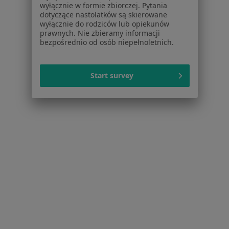
Noa Notes
nowość
wyłącznie w formie zbiorczej. Pytania
dotyczące nastolatków są skierowane
Baza wiedzy
wyłącznie do rodziców lub opiekunów
Centrum Pomocy dla Specjalisty
prawnych. Nie zbieramy informacji
bezpośrednio od osób niepełnoletnich.
Kontakt
ZnanyLekarz - Strona główna
ZnanyLekarz Sp. z o.o.
Start survey
ul. Kolejowa 5/7
01-217 Warszawa, Polska
NIP: ⁠7010224868
KRS: ⁠0000347997
REGON: ⁠142276657
Sąd Rejonowy dla m.st. Warszawy w Warszawie XII
Wydział Gospodarczy KRS
Facebook
otwiera się w nowej karcie