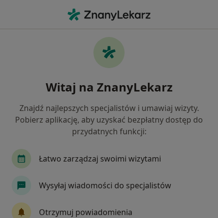
Me
Zmiany Skórne • Września, wielkopolskie
Filtry
• 1
Ubezpieczenie
Map
Zmiany skórne specjaliści w Wrześni
Witaj na ZnanyLekarz
Jak działają wyniki wyszukiwania
Znajdź najlepszych specjalistów i umawiaj wizyty.
Pobierz aplikację, aby uzyskać bezpłatny dostęp do
Jakiego specjalisty szukasz?
przydatnych funkcji:
Chirurg
Lekarz wykonujący zabiegi medycyny 
Łatwo zarządzaj swoimi wizytami
Wysyłaj wiadomości do specjalistów
Otrzymuj powiadomienia