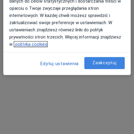
danych do celów statystycznych i dostarczania treści w
oparciu o Twoje zwyczaje przeglądania stron
internetowych. W każdej chwili możesz sprawdzić i
zaktualizować swoje preferencje w ustawieniach. W
ustawieniach znajdziesz również linki do polityk
prywatności stron trzecich. Więcej informacji znajdziesz
w
polityka cookies
Bezpieczne płatności
Optiviamed Centrum Medyczne
Zaakceptuj
·
Więcej
Edytuj ustawienia
Laryngologia, Okulistyka, Laryngologia dziecięca
1895 opinii
Adres 1
Adres 2
WRZEŚNIA, ulica Zawodzie 1A/U2, Września
•
Mapa
Konsultacja podologiczna
90 zł
Pokaż więcej usług