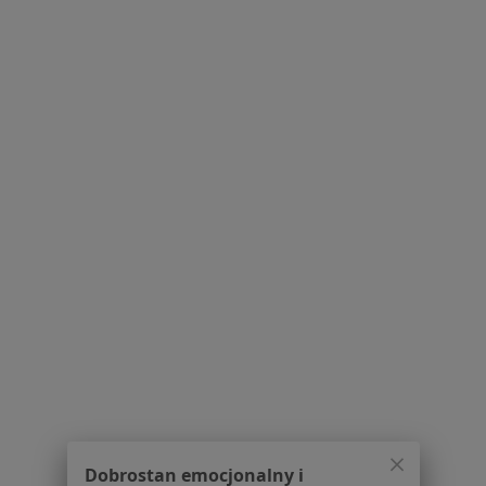
Humana Medica Omeda
·
Więcej
Ortopedia, Chirurgia, Interna
167 opinii
Fabryczna 39, Białystok
•
Mapa
Konsultacja laryngologiczna dzieci
250 zł
Pokaż więcej usług
Brak dostępnych specjalistów z wolnymi terminami w tym centrum medycznym.
Pokaż profil
Dobrostan emocjonalny i