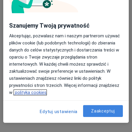
Konsultacja chirurgiczna
300 zł
Specjalista nie oferuje umawiania online pod tym adresem.
Szanujemy Twoją prywatność
Poproś o wizytę
Akceptując, pozwalasz nam i naszym partnerom używać
plików cookie (lub podobnych technologii) do zbierania
danych do celów statystycznych i dostarczania treści w
oparciu o Twoje zwyczaje przeglądania stron
internetowych. W każdej chwili możesz sprawdzić i
zaktualizować swoje preferencje w ustawieniach. W
ustawieniach znajdziesz również linki do polityk
prywatności stron trzecich. Więcej informacji znajdziesz
w
polityka cookies
lek. Dariusz Jasonek
Lekarz wykonujący zabiegi medycyny estetycznej
Zaakceptuj
258 opinii
Edytuj ustawienia
Adres
Online