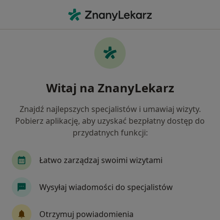
Me
Zmarszczki • Białystok, podlaskie
Filtry
• 1
Ubezpieczenie
Map
Zmarszczki specjaliści w Białymstoku
Witaj na ZnanyLekarz
Jak działają wyniki wyszukiwania
Znajdź najlepszych specjalistów i umawiaj wizyty.
Pobierz aplikację, aby uzyskać bezpłatny dostęp do
Jakiego specjalisty szukasz?
przydatnych funkcji:
Lekarz wykonujący zabiegi medycyny estetycznej
Łatwo zarządzaj swoimi wizytami
Wysyłaj wiadomości do specjalistów
Otrzymuj powiadomienia