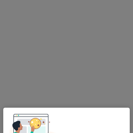
Poproś o wizytę
dr n. med. Weronika Jaroń
·
Więcej
Chirurg plastyczny, Chirurg dziecięcy, Chirurg
102 opinie
Adres 1
Adres 2
Adres 3
Towarowa 3, Białystok
•
Mapa
UNiMED