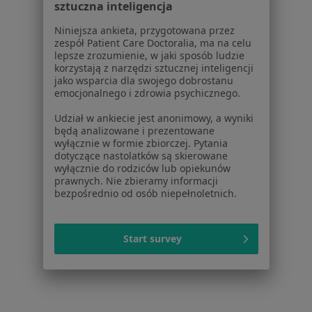
sztuczna inteligencja
Niniejsza ankieta, przygotowana przez
zespół Patient Care Doctoralia, ma na celu
Powiązane wyszukiwania
lepsze zrozumienie, w jaki sposób ludzie
korzystają z narzędzi sztucznej inteligencji
Schorzenia w Białymstoku
jako wsparcia dla swojego dobrostanu
Choroby wieku dziecięcego w Białymstoku
emocjonalnego i zdrowia psychicznego.
Otyłość w Białymstoku
Udział w ankiecie jest anonimowy, a wyniki
będą analizowane i prezentowane
Bóle kręgosłupa w Białymstoku
wyłącznie w formie zbiorczej. Pytania
dotyczące nastolatków są skierowane
Ból pleców w Białymstoku
wyłącznie do rodziców lub opiekunów
prawnych. Nie zbieramy informacji
Ból barku w Białymstoku
bezpośrednio od osób niepełnoletnich.
Więcej (15)
Więcej w kategorii: Schorzenia w Białymstoku
Start survey
Zmarszczki Specjaliści W Białymstoku