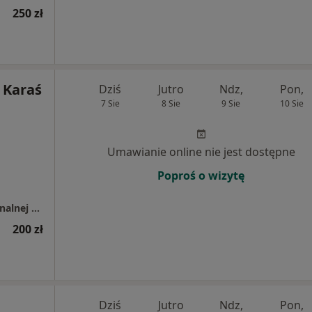
250 zł
 Karaś
Dziś
Jutro
Ndz,
Pon,
7 Sie
8 Sie
9 Sie
10 Sie
Umawianie online nie jest dostępne
Poproś o wizytę
Centrum Diagnostyki i Rehabilitacji Funkcjonalnej STOPY w Zamościu
200 zł
Dziś
Jutro
Ndz,
Pon,