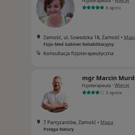
·
Więcej
Fizjoterapeuta
8 opinii
Zamość, ul. Szwedzka 18, Zamość
•
Map
Fizjo-Med Gabinet Rehabilitacyjny
Konsultacja fizjoterapeutyczna
mgr Marcin Murd
·
Więcej
Fizjoterapeuta
3 opinie
7 Partyzantów, Zamość
•
Mapa
Potęga Natury