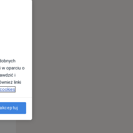
odobnych
i w oparciu o
awdzić i
Wt,
Śr,
Czw,
wnież linki
11 Sie
12 Sie
13 Sie
 cookies
akceptuj