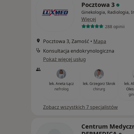
Pocztowa 3
Ginekologia, Radiologia, I
Więcej
288 opinii
Pocztowa 3, Zamość
•
Mapa
Konsultacja endokrynologiczna
Pokaż więcej usług
lek. Aneta Łącz
lek. Grzegorz Skrok
lek. 
nefrolog
chirurg
Oles
gin
Zobacz wszystkich 7 specjalistów
Centrum Medycz
DERMEDICA