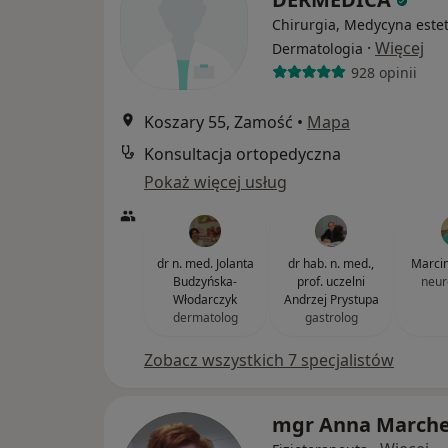
Chirurgia, Medycyna este
·
Więcej
Dermatologia
928 opinii
Koszary 55, Zamość
•
Mapa
Konsultacja ortopedyczna
Pokaż więcej usług
dr n. med. Jolanta
dr hab. n. med.,
Marci
Budzyńska-
prof. uczelni
neur
Włodarczyk
Andrzej Prystupa
dermatolog
gastrolog
Zobacz wszystkich 7 specjalistów
mgr Anna March