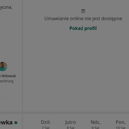
tyczna,
Umawianie online nie jest dostępne
Pokaż profil
n Wdowiak
ochirurg
ewka
Dziś
Jutro
Ndz,
Pon,
7 Sie
8 Sie
9 Sie
10 Sie