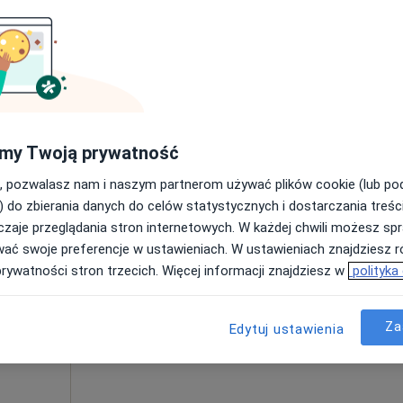
Poproś o wizytę
my Twoją prywatność
 usługa
, pozwalasz nam i naszym partnerom używać plików cookie (lub p
) do zbierania danych do celów statystycznych i dostarczania treśc
zaje przeglądania stron internetowych. W każdej chwili możesz spr
a
Dziś
Jutro
Ndz,
Pon,
wać swoje preferencje w ustawieniach. W ustawieniach znajdziesz ró
7 Sie
8 Sie
9 Sie
10 Sie
·
ięcy
prywatności stron trzecich. Więcej informacji znajdziesz w
polityka
Umawianie online nie jest dostępne
Za
Edytuj ustawienia
Poproś o wizytę