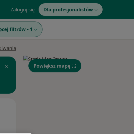
Zaloguj się
Dla profesjonalistów
ęcej filtrów
•
1
ukiwania
Powiększ mapę
Wt,
Śr,
Czw,
11 Sie
12 Sie
13 Sie