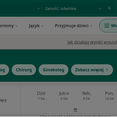
acja, badanie lub nazwisko
miasto lub dzielnica
erminy
Język
Przyjmuje dzieci
Wi
Jak działają wyniki wysz
log
Chirurg
Ginekolog
Zobacz więcej
Dziś
Jutro
Ndz,
Pon,
7 Sie
8 Sie
9 Sie
10 Sie
ięcy
Umawianie online nie jest dostępne