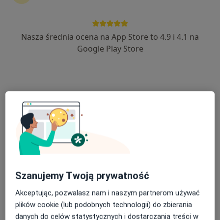
Nasza średnia ocena na App Store to 4.9 i 4.1 na
lek. Monika Sarna
Google Play Store
·
Więcej
Ortopeda, Ortopeda dziecięcy
97 opinii
Pocztowa 3, Zamość
•
Mapa
Luxmed Zamość - Pocztowa 3
Konsultacja ortopedyczna dzieci
250 zł
Specjalista nie oferuje umawiania online pod tym adresem.
Poproś o wizytę
Szanujemy Twoją prywatność
Akceptując, pozwalasz nam i naszym partnerom używać
plików cookie (lub podobnych technologii) do zbierania
danych do celów statystycznych i dostarczania treści w