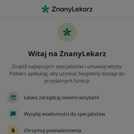
Me
Płaskostopie • Zamość, lubelskie
Filtry
• 1
Mapa
Płaskostopie specjaliści w Zamościu
Witaj na ZnanyLekarz
Jak działają wyniki wyszukiwania
Znajdź najlepszych specjalistów i umawiaj wizyty.
Pobierz aplikację, aby uzyskać bezpłatny dostęp do
Jakiego specjalisty szukasz?
przydatnych funkcji:
Ortopeda
Neurolog
Alergolog
Chirur
Łatwo zarządzaj swoimi wizytami
Wysyłaj wiadomości do specjalistów
Otrzymuj powiadomienia