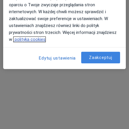
oparciu o Twoje zwyczaje przeglądania stron
internetowych. W każdej chwili możesz sprawdzić i
zaktualizować swoje preferencje w ustawieniach. W
Luxmed Zamość - Pocztowa 3
ustawieniach znajdziesz również linki do polityk
·
Więcej
Ginekologia, Radiologia, Interna
prywatności stron trzecich. Więcej informacji znajdziesz
288 opinii
w
polityka cookies
Pocztowa 3, Zamość
•
Mapa
Konsultacja endokrynologiczna
120 zł
Zaakceptuj
Edytuj ustawienia
Pokaż więcej usług
lek. Aneta Łącz
lek. Grzegorz Skrok
lek. Aleksandra
nefrolog
chirurg
Oleszkiewicz
ginekolog
Zobacz wszystkich 7 specjalistów
Brak dostępnych specjalistów z wolnymi terminami w tym centrum medycznym.