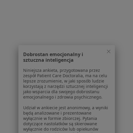
Dla pacjentów
Lekarze
Placówki medyczne
Pytania i odpowiedzi
Usługi i zabiegi
Choroby
Dobrostan emocjonalny i
Pomoc
sztuczna inteligencja
Aplikacje mobilne
Blog dla pacjentów
Niniejsza ankieta, przygotowana przez
zespół Patient Care Doctoralia, ma na celu
lepsze zrozumienie, w jaki sposób ludzie
Dla profesjonalistów
korzystają z narzędzi sztucznej inteligencji
jako wsparcia dla swojego dobrostanu
Cennik
emocjonalnego i zdrowia psychicznego.
Dla lekarzy
Dla placówek medycznych
Udział w ankiecie jest anonimowy, a wyniki
będą analizowane i prezentowane
Noa Notes
nowość
wyłącznie w formie zbiorczej. Pytania
Baza wiedzy
dotyczące nastolatków są skierowane
Centrum Pomocy dla Specjalisty
wyłącznie do rodziców lub opiekunów