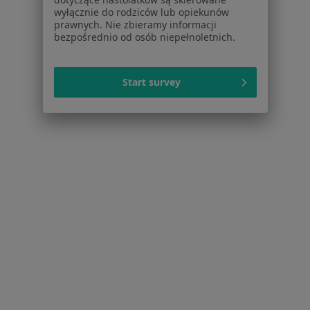
Dostępność
wyłącznie do rodziców lub opiekunów
prawnych. Nie zbieramy informacji
O nas
bezpośrednio od osób niepełnoletnich.
Praca
Rekrutujemy!
Partnerzy
Centrum prasowe
Start survey
Kontakt
Dla pacjentów
Lekarze
Placówki medyczne
Pytania i odpowiedzi
Usługi i zabiegi
Choroby
Pomoc
Aplikacje mobilne
Blog dla pacjentów
Dla profesjonalistów