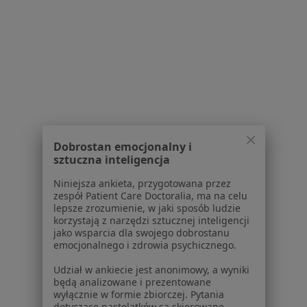
Więcej (15)
Więcej w kategorii: Schorzenia w Grudziądzu
Złamania Specjaliści W Grudziądzu
Dobrostan emocjonalny i
sztuczna inteligencja
Serwis
Niniejsza ankieta, przygotowana przez
zespół Patient Care Doctoralia, ma na celu
Regulamin
lepsze zrozumienie, w jaki sposób ludzie
Polityka prywatności pacjentów
korzystają z narzędzi sztucznej inteligencji
jako wsparcia dla swojego dobrostanu
Polityka prywatności profesjonalistów
emocjonalnego i zdrowia psychicznego.
Polityka prywatności dla profesjonalistów, których
dane pozyskaliśmy samodzielnie
Udział w ankiecie jest anonimowy, a wyniki
będą analizowane i prezentowane
Polityka cookies
wyłącznie w formie zbiorczej. Pytania
Jak działają wyniki wyszukiwania
dotyczące nastolatków są skierowane