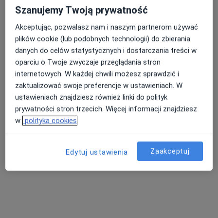
Brak dostępnych specjalistów z wolnymi terminami w tym centrum medycznym.
Szanujemy Twoją prywatność
Akceptując, pozwalasz nam i naszym partnerom używać
Pokaż profil
plików cookie (lub podobnych technologii) do zbierania
danych do celów statystycznych i dostarczania treści w
oparciu o Twoje zwyczaje przeglądania stron
internetowych. W każdej chwili możesz sprawdzić i
zaktualizować swoje preferencje w ustawieniach. W
ustawieniach znajdziesz również linki do polityk
prywatności stron trzecich. Więcej informacji znajdziesz
w
polityka cookies
Bezpieczne płatności
Zaakceptuj
Edytuj ustawienia
Neo-Med Centrum Medyczne
·
Więcej
Radiologia, Flebologia, Ginekologia
213 opinii
Józefa Wybickiego 45/1, Grudziądz
•
Mapa
Konsultacja ginekologiczna
od 170 zł