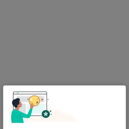
Bezpieczne płatności
Radtke Clinic Centrum Medyczne
·
Więcej
Ginekologia, Pediatria, Laryngologia
1764 opinie
Laskowicka 2-4, Grudziądz
•
Mapa
Konsultacja psychiatryczna
150 zł
Pokaż więcej usług
lek. Krzysztof Radtke
lek. Natalia Gacuta
lek. Joanna
ginekolog
urolog
Samodzewicz
ginekolog
Zobacz wszystkich 16 specjalistów