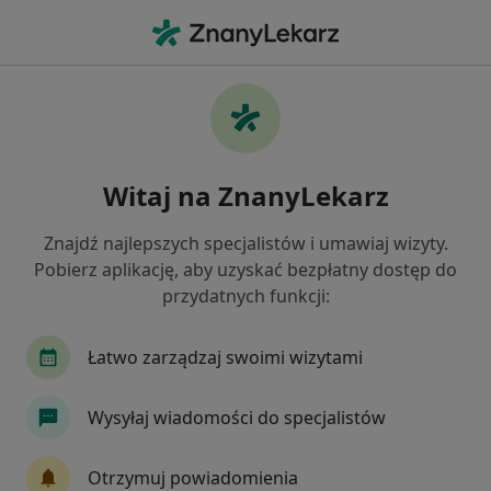
Me
Złamania • Grudziądz, kujawsko-pomorskie
Filtry
• 1
Ubezpieczenie
Map
Złamania specjaliści w Grudziądzu
Witaj na ZnanyLekarz
Jak działają wyniki wyszukiwania
Znajdź najlepszych specjalistów i umawiaj wizyty.
Pobierz aplikację, aby uzyskać bezpłatny dostęp do
Jakiego specjalisty szukasz?
przydatnych funkcji:
Ortopeda
Fizjoterapeuta
Internista
Łatwo zarządzaj swoimi wizytami
Wysyłaj wiadomości do specjalistów
Otrzymuj powiadomienia