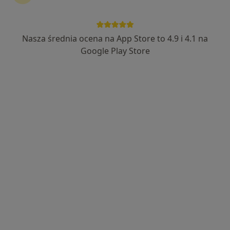
Nasza średnia ocena na App Store to 4.9 i 4.1 na
Bezpieczne płatności
Google Play Store
lek. Paweł Urbanowicz
·
Więcej
Ortopeda, Ortopeda dziecięcy
827 opinii
Józefa Wybickiego 45/1, Grudziądz
•
Mapa
Neo-Med Centrum Medyczne
Konsultacja ortopedyczna
300 zł
Specjalista nie oferuje umawiania online pod tym adresem.
Poproś o wizytę