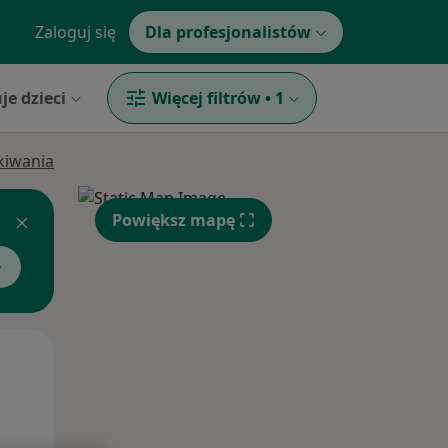
Zaloguj się
Dla profesjonalistów
je dzieci
Więcej filtrów
•
1
ukiwania
Powiększ mapę
Pon,
Wt,
Śr,
10 Sie
11 Sie
12 Sie