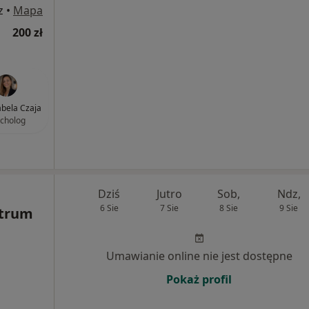
z
•
Mapa
200 zł
abela Czaja
cholog
Dziś
Jutro
Sob,
Ndz,
6 Sie
7 Sie
8 Sie
9 Sie
ntrum
Umawianie online nie jest dostępne
Pokaż profil