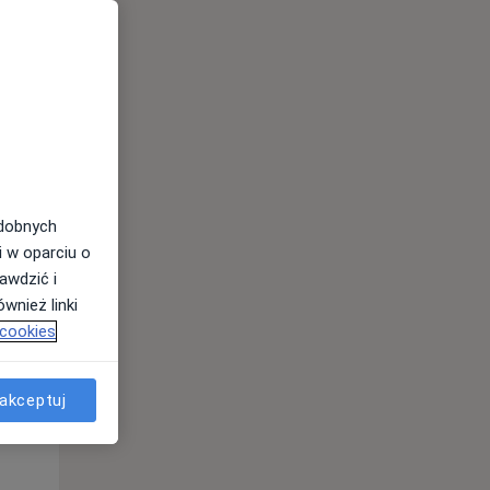
odobnych
Pon,
Wt,
Śr,
i w oparciu o
10 Sie
11 Sie
12 Sie
awdzić i
wnież linki
 cookies
akceptuj