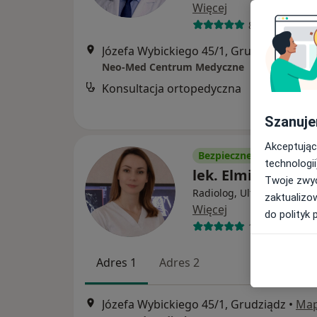
Więcej
823 opinie
Józefa Wybickiego 45/1, Grudziądz
•
Ma
Neo-Med Centrum Medyczne
Konsultacja ortopedyczna
Szanuje
Akceptując
Bezpieczne płatności
technologii
lek. Elmira Obijal
Twoje zwyc
Radiolog, Ultrasonografis
zaktualizo
Więcej
do polityk 
103 opinie
Adres 1
Adres 2
Józefa Wybickiego 45/1, Grudziądz
•
Ma