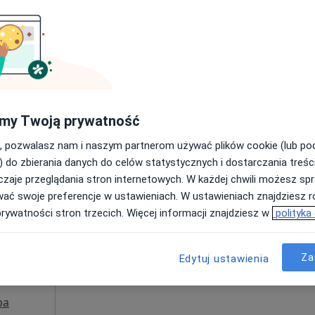
Poproś o wizytę
pa
300 zł
my Twoją prywatność
, pozwalasz nam i naszym partnerom używać plików cookie (lub p
Dziś
Jutro
Sob,
Ndz,
) do zbierania danych do celów statystycznych i dostarczania treśc
6 Sie
7 Sie
8 Sie
9 Sie
ska
zaje przeglądania stron internetowych. W każdej chwili możesz spr
·
ta
wać swoje preferencje w ustawieniach. W ustawieniach znajdziesz ró
prywatności stron trzecich. Więcej informacji znajdziesz w
polityka
Umawianie online nie jest dostępne
Poproś o wizytę
Za
Edytuj ustawienia
pa