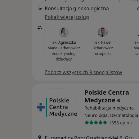
Konsultacja ginekologiczna
Pokaż więcej usług
lek. Agnieszka
lek. Paweł
lek
Madej-Urbanowicz
Urbanowicz
Ma
endokrynolog
ortopeda
ra
dziecięcy
Zobacz wszystkich 9 specjalistów
Polskie Centra
Medyczne
Rehabilitacja medyczna,
Neurologia, Dermatologia
1358 opinii
Euromedica Roty Grudziądzkiej 6, Grudziądz