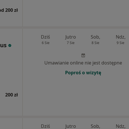
od 200 zł
Dziś
Jutro
Sob,
Ndz,
6 Sie
7 Sie
8 Sie
9 Sie
lus
Umawianie online nie jest dostępne
Poproś o wizytę
200 zł
Dziś
Jutro
Sob,
Ndz,