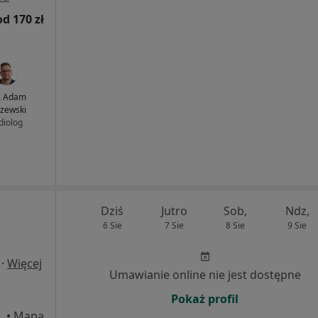
od 170 zł
. Adam
zewski
diolog
Dziś
Jutro
Sob,
Ndz,
6 Sie
7 Sie
8 Sie
9 Sie
·
Więcej
Umawianie online nie jest dostępne
Pokaż profil
•
Mapa