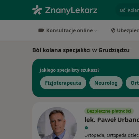
specjaliz
Konsultacje online
Ubezpiec
Ból kolana specjaliści w Grudziądzu
Jakiego specjalisty szukasz?
Fizjoterapeuta
Neurolog
Or
Bezpieczne płatności
lek. Paweł Urban
Ortopeda, Ortopeda dziec