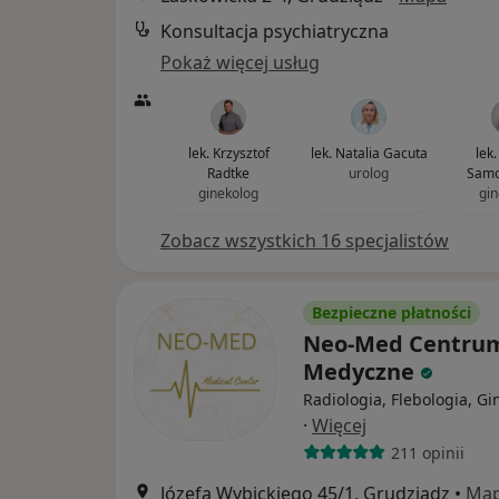
Konsultacja psychiatryczna
Pokaż więcej usług
lek. Krzysztof
lek. Natalia Gacuta
lek
Radtke
urolog
Samo
ginekolog
gin
Zobacz wszystkich 16 specjalistów
Bezpieczne płatności
Neo-Med Centru
Medyczne
Radiologia, Flebologia, Gi
·
Więcej
211 opinii
Józefa Wybickiego 45/1, Grudziądz
•
Ma