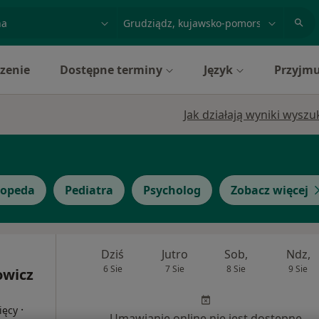
acja, badanie lub nazwisko
miasto lub dzielnica
zenie
Dostępne terminy
Język
Przyjmu
Jak działają wyniki wysz
topeda
Pediatra
Psycholog
Zobacz więcej
Dziś
Jutro
Sob,
Ndz,
6 Sie
7 Sie
8 Sie
9 Sie
owicz
·
ięcy
Umawianie online nie jest dostępne