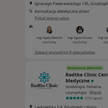
Ignacego Paderewskiego 135, Grudziąd
Konsultacja dietetyczna dzieci
Pokaż więcej usług
mgr Agata Skoroch
mgr Agata Grzona
mgr Iz
psycholog
psycholog
psy
Zobacz wszystkich 8 specjalistów
Bezpieczne płatności
Radtke Clinic Ce
Medyczne
Ginekologia, Pediatria,
·
Więcej
Laryngologia
1757 opinii
Laskowicka 2-4, Grudziądz
•
Mapa