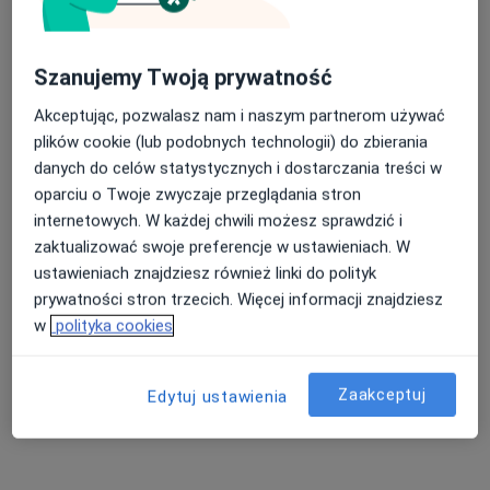
Szanujemy Twoją prywatność
lek. Wojciech Tutaj
Akceptując, pozwalasz nam i naszym partnerom używać
·
Więcej
Ortopeda
plików cookie (lub podobnych technologii) do zbierania
9 opinii
danych do celów statystycznych i dostarczania treści w
oparciu o Twoje zwyczaje przeglądania stron
Adres 1
Adres 2
internetowych. W każdej chwili możesz sprawdzić i
zaktualizować swoje preferencje w ustawieniach. W
Szpitalna 14, Nowy Targ
•
Mapa
ustawieniach znajdziesz również linki do polityk
Podhalański Szpital Specjalistyczny im. Jana Pawła II w Nowym Targu
prywatności stron trzecich. Więcej informacji znajdziesz
Konsultacja ortopedyczna
Brak ceny
w
polityka cookies
Specjalista nie oferuje umawiania online pod tym adresem.
Zaakceptuj
Edytuj ustawienia
Poproś o wizytę