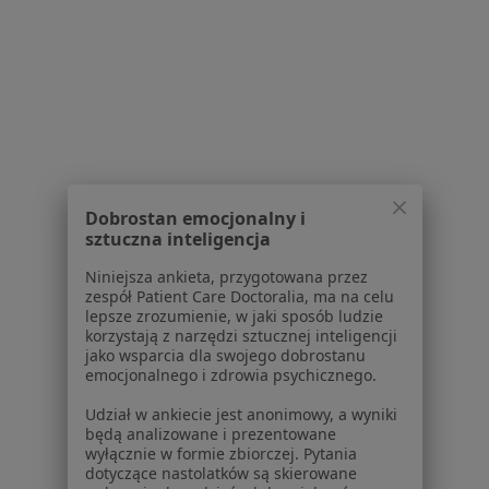
Polityka cookies
Jak działają wyniki wyszukiwania
Dostępność
O nas
Praca
Rekrutujemy!
Partnerzy
Centrum prasowe
Kontakt
Dobrostan emocjonalny i
Dla pacjentów
sztuczna inteligencja
Lekarze
Niniejsza ankieta, przygotowana przez
Placówki medyczne
zespół Patient Care Doctoralia, ma na celu
lepsze zrozumienie, w jaki sposób ludzie
Pytania i odpowiedzi
korzystają z narzędzi sztucznej inteligencji
Usługi i zabiegi
jako wsparcia dla swojego dobrostanu
Choroby
emocjonalnego i zdrowia psychicznego.
Pomoc
Udział w ankiecie jest anonimowy, a wyniki
Aplikacje mobilne
będą analizowane i prezentowane
Blog dla pacjentów
wyłącznie w formie zbiorczej. Pytania
dotyczące nastolatków są skierowane