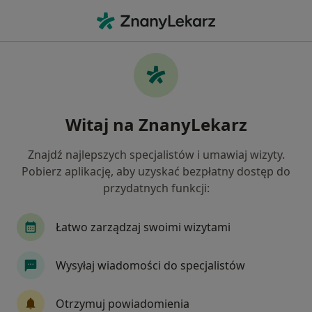
Me
Zespoły Przeciążeniowe • Zakopane, małopolskie
Filtry
• 1
Mapa
Zespoły przeciążeniowe specjaliści w
Witaj na ZnanyLekarz
Zakopanem
Jak działają wyniki wyszukiwania
Znajdź najlepszych specjalistów i umawiaj wizyty.
Pobierz aplikację, aby uzyskać bezpłatny dostęp do
przydatnych funkcji:
Jakiego specjalisty szukasz?
Fizjoterapeuta
Ortopeda
Alergolog
A
Łatwo zarządzaj swoimi wizytami
Wysyłaj wiadomości do specjalistów
Otrzymuj powiadomienia