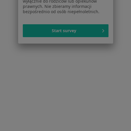
wyłącznie do rodziców lub opiekunów
Dla profesjonalistów
prawnych. Nie zbieramy informacji
bezpośrednio od osób niepełnoletnich.
Cennik
Dla lekarzy
Dla placówek medycznych
Start survey
Noa Notes
nowość
Baza wiedzy
Centrum Pomocy dla Specjalisty
Kontakt
ZnanyLekarz - Strona główna
ZnanyLekarz Sp. z o.o.
ul. Kolejowa 5/7
01-217 Warszawa, Polska
NIP: ⁠7010224868
KRS: ⁠0000347997
REGON: ⁠142276657
Sąd Rejonowy dla m.st. Warszawy w Warszawie XII