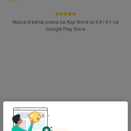
Nasza średnia ocena na App Store to 4.9 i 4.1 na
mgr Aleksandra Kaczmarek
Google Play Store
·
Więcej
Fizjoterapeuta
51 opinii
ul. Małe Żywczańskie 36, Zakopane
•
Mapa
Mahila Aura Gór
Konsultacja fizjoterapeutyczna
200 zł
Specjalista nie oferuje umawiania online pod tym adresem.
Poproś o wizytę