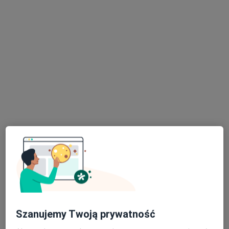
dr Katarzyna Lepska
·
Więcej
Okulista
26 opinii
Adres 1
Adres 2
Górska 19, Bielsko-Biała
•
Mapa
OKULUS PLUS Centrum Okulistyki i Optometrii
Kwalifikacja do zabiegów okuloplastycznych
350 zł
Specjalista nie oferuje umawiania online pod tym adresem.
Szanujemy Twoją prywatność
Poproś o wizytę