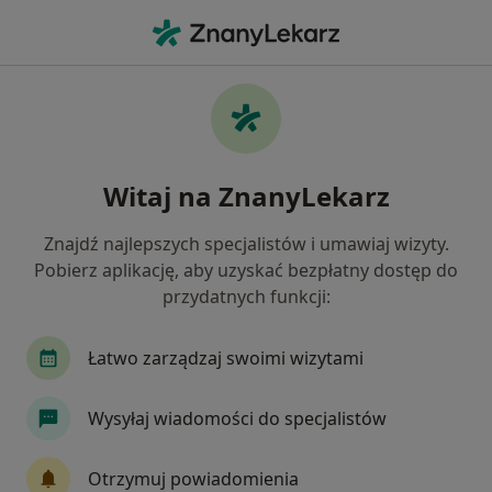
Me
Zespół Suchego Oka • Bielsko-Biała, śląskie
Filtry
• 1
Ubezpieczenie
Map
Zespół suchego oka specjaliści w Bielsku-
Witaj na ZnanyLekarz
Białej
Jak działają wyniki wyszukiwania
Znajdź najlepszych specjalistów i umawiaj wizyty.
Pobierz aplikację, aby uzyskać bezpłatny dostęp do
przydatnych funkcji:
Jakiego specjalisty szukasz?
Okulista
Chirurg
Laryngolog
Neurol
Łatwo zarządzaj swoimi wizytami
Wysyłaj wiadomości do specjalistów
Otrzymuj powiadomienia