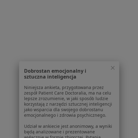
Zespół suchego oka w Tychach
Zespół suchego oka w Mikołowie
Zespół suchego oka w Jaworznie
Zespół suchego oka w Kętach
Więcej (12)
Więcej w kategorii: W pobliżu Bielska-Białej
Schorzenia w Bielsku-Białej
Dobrostan emocjonalny i
sztuczna inteligencja
Nadciśnienie tętnicze w Bielsku-Białej
Niniejsza ankieta, przygotowana przez
Choroba wieńcowa w Bielsku-Białej
zespół Patient Care Doctoralia, ma na celu
lepsze zrozumienie, w jaki sposób ludzie
Choroby serca w Bielsku-Białej
korzystają z narzędzi sztucznej inteligencji
jako wsparcia dla swojego dobrostanu
Zaburzenia rytmu serca w Bielsku-Białej
emocjonalnego i zdrowia psychicznego.
Wady serca w Bielsku-Białej
Udział w ankiecie jest anonimowy, a wyniki
będą analizowane i prezentowane
Więcej (15)
wyłącznie w formie zbiorczej. Pytania