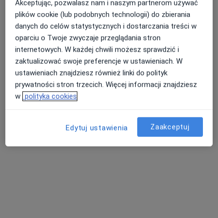
Akceptując, pozwalasz nam i naszym partnerom używać
plików cookie (lub podobnych technologii) do zbierania
danych do celów statystycznych i dostarczania treści w
oparciu o Twoje zwyczaje przeglądania stron
internetowych. W każdej chwili możesz sprawdzić i
zaktualizować swoje preferencje w ustawieniach. W
ustawieniach znajdziesz również linki do polityk
prywatności stron trzecich. Więcej informacji znajdziesz
w
polityka cookies
OKULUS PLUS Centrum Okulistyki i
Optometrii
·
Więcej
Zaakceptuj
Okulistyka, Okulistyka dziecięca, Optometria
Edytuj ustawienia
279 opinii
Górska 19, Bielsko-Biała
•
Mapa
Konsultacja okulistyczna
320 zł
lek. Łukasz Kempys
dr Katarzyna Lepska
dr n. med. Agnieszka