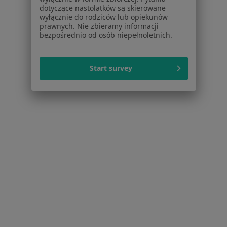
Więcej w kategorii: Schorzenia w Bielsku-Białe
dotyczące nastolatków są skierowane
wyłącznie do rodziców lub opiekunów
prawnych. Nie zbieramy informacji
bezpośrednio od osób niepełnoletnich.
Zespół Suchego Oka Specjaliści W Bielsku-Białej
Start survey
Serwis
Regulamin
Polityka prywatności pacjentów
Polityka prywatności profesjonalistów
Polityka prywatności dla profesjonalistów, których
dane pozyskaliśmy samodzielnie
Polityka cookies
Jak działają wyniki wyszukiwania
Dostępność