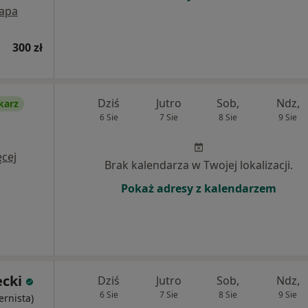
apa
300 zł
Dziś
Jutro
Sob,
Ndz,
karz
6 Sie
7 Sie
8 Sie
9 Sie
cej
Brak kalendarza w Twojej lokalizacji.
Pokaż adresy z kalendarzem
ecki
Dziś
Jutro
Sob,
Ndz,
6 Sie
7 Sie
8 Sie
9 Sie
ernista)