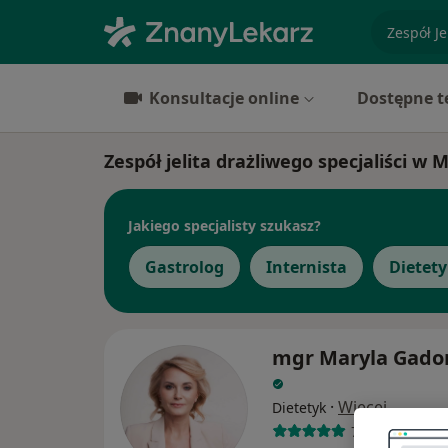
specjaliz
Konsultacje online
Dostępne t
Zespół jelita drażliwego specjaliści 
Jakiego specjalisty szukasz?
Gastrolog
Internista
Dietet
mgr Maryla Gad
·
Więcej
Dietetyk
75 opinii