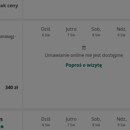
rak ceny
Dziś
Jutro
Sob,
Ndz,
6 Sie
7 Sie
8 Sie
9 Sie
·
strolog)
Umawianie online nie jest dostępne
Poproś o wizytę
340 zł
m
Dziś
Jutro
Sob,
Ndz,
w
6 Sie
7 Sie
8 Sie
9 Sie