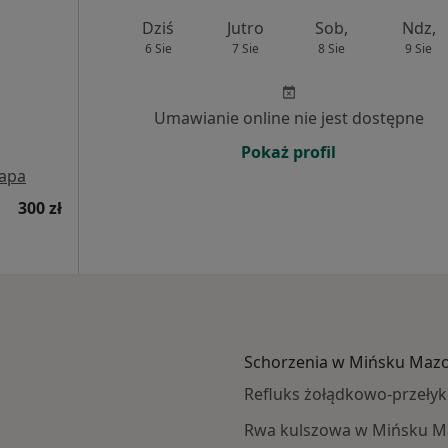
Dziś
Jutro
Sob,
Ndz,
6 Sie
7 Sie
8 Sie
9 Sie
Umawianie online nie jest dostępne
Pokaż profil
apa
300 zł
Schorzenia w Mińsku Maz
Refluks żołądkowo-przeł
Rwa kulszowa w Mińsku M