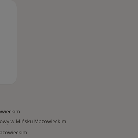
Pon,
Wt,
Śr,
10 Sie
11 Sie
12 Sie
owieckim
ykowy w Mińsku Mazowieckim
azowieckim