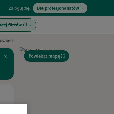
Zaloguj się
Dla profesjonalistów
ęcej filtrów
•
1
ukiwania
Powiększ mapę
Pon,
Wt,
Śr,
10 Sie
11 Sie
12 Sie