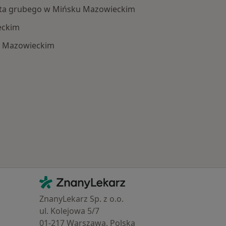
lita grubego w Mińsku Mazowieckim
eckim
u Mazowieckim
: Schorzenia w Mińsku Mazowieckim
Kontakt
ZnanyLekarz - Strona główna
ZnanyLekarz Sp. z o.o.
ul. Kolejowa 5/7
01-217 Warszawa, Polska