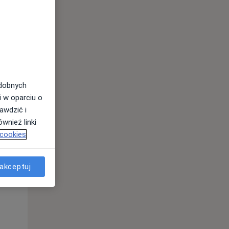
odobnych
i w oparciu o
awdzić i
wnież linki
 cookies
Pon,
Wt,
Śr,
10 Sie
11 Sie
12 Sie
akceptuj