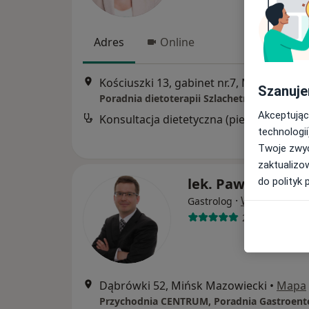
Adres
Online
Kościuszki 13, gabinet nr.7, Mińsk Mazowiecki
Szanuje
Poradnia dietoterapii Szlachetne zdrowie
Akceptując
Konsultacja dietetyczna (pierwsza wizyt
technologii
Twoje zwyc
zaktualizo
lek. Paweł Teper
do polityk 
·
Więcej
Gastrolog
22 opinie
Dąbrówki 52, Mińsk Mazowiecki
•
Mapa