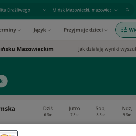
acja, badanie lub nazwisko
miasto lub dzielnica
erminy
Język
Przyjmuje dzieci
Wi
w Mińsku Mazowieckim
Jak działają wyniki wysz
yk
omska
Dziś
Jutro
Sob,
Ndz,
6 Sie
7 Sie
8 Sie
9 Sie
Umawianie online nie jest dostępne