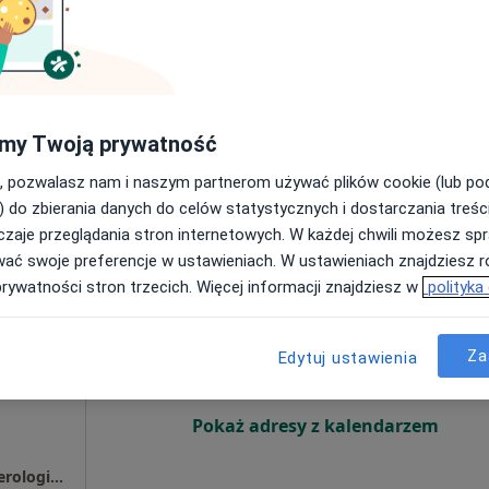
Poproś o wizytę
•
Mapa
my Twoją prywatność
, pozwalasz nam i naszym partnerom używać plików cookie (lub p
a)
220 zł
) do zbierania danych do celów statystycznych i dostarczania treśc
zaje przeglądania stron internetowych. W każdej chwili możesz spr
wać swoje preferencje w ustawieniach. W ustawieniach znajdziesz ró
ek
prywatności stron trzecich. Więcej informacji znajdziesz w
polityka
Dziś
Jutro
Sob,
Ndz,
6 Sie
7 Sie
8 Sie
9 Sie
Za
Edytuj ustawienia
Brak kalendarza w Twojej lokalizacji.
Pokaż adresy z kalendarzem
Przychodnia CENTRUM, Poradnia Gastroenterologiczna, Pracownia Endoskopii