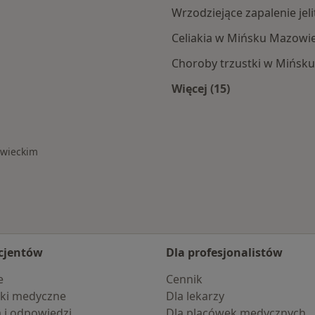
Wrzodziejące zapalenie je
Celiakia w Mińsku Mazowi
Choroby trzustki w Mińsk
Więcej (15)
ska Mazowieckiego
Więcej w kategorii
owieckim
cjentów
Dla profesjonalistów
e
Cennik
ki medyczne
Dla lekarzy
a i odpowiedzi
Dla placówek medycznych