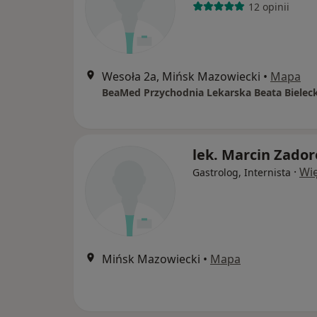
12 opinii
Wesoła 2a, Mińsk Mazowiecki
•
Mapa
BeaMed Przychodnia Lekarska Beata Bielec
lek. Marcin Zado
·
Wię
Gastrolog, Internista
Mińsk Mazowiecki
•
Mapa