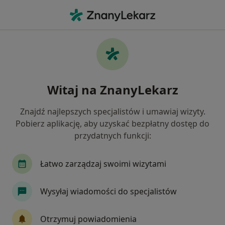
Me
Ból Zatok • Międzychód, wielkopolskie
Filtry
• 1
Mapa
Ból zatok specjaliści w Międzychodzie
Witaj na ZnanyLekarz
Jak działają wyniki wyszukiwania
Znajdź najlepszych specjalistów i umawiaj wizyty.
Pobierz aplikację, aby uzyskać bezpłatny dostęp do
Jakiego specjalisty szukasz?
przydatnych funkcji:
Laryngolog
Chirurg
Dermatolog
Gin
Łatwo zarządzaj swoimi wizytami
Wysyłaj wiadomości do specjalistów
Otrzymuj powiadomienia