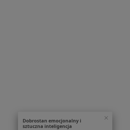
O nas
Praca
Rekrutujemy!
Partnerzy
Centrum prasowe
Kontakt
Dla pacjentów
Lekarze
Placówki medyczne
Pytania i odpowiedzi
Usługi i zabiegi
Choroby
Pomoc
Aplikacje mobilne
Blog dla pacjentów
Dla profesjonalistów
Dobrostan emocjonalny i
Cennik
sztuczna inteligencja