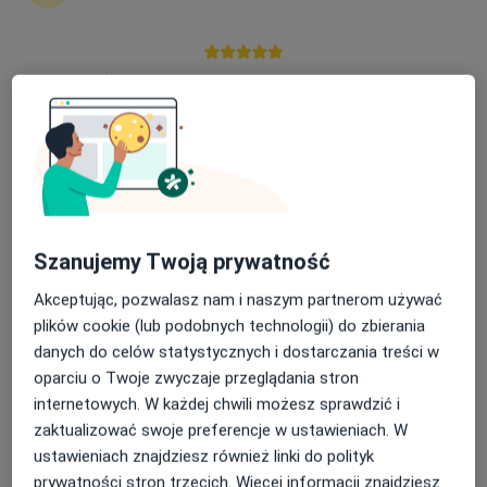
Nasza średnia ocena na App Store to 4.9 i 4.1 na
dr n. med. Łukasz Łuczewski
Google Play Store
·
Więcej
Laryngolog
1840 opinii
Daszyńskiego 19d, Międzychód
•
Mapa
Mart Medica Specjalistyczne Gabinety Lekarskie
Konsultacja laryngologiczna
300 zł
Szanujemy Twoją prywatność
Specjalista nie oferuje umawiania online pod tym adresem.
Akceptując, pozwalasz nam i naszym partnerom używać
Poproś o wizytę
plików cookie (lub podobnych technologii) do zbierania
danych do celów statystycznych i dostarczania treści w
oparciu o Twoje zwyczaje przeglądania stron
internetowych. W każdej chwili możesz sprawdzić i
zaktualizować swoje preferencje w ustawieniach. W
ustawieniach znajdziesz również linki do polityk
prywatności stron trzecich. Więcej informacji znajdziesz