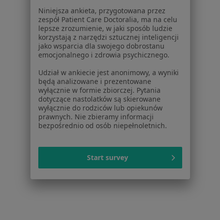
Dla lekarzy
Niniejsza ankieta, przygotowana przez
Dla placówek medycznych
zespół Patient Care Doctoralia, ma na celu
Noa Notes
nowość
lepsze zrozumienie, w jaki sposób ludzie
korzystają z narzędzi sztucznej inteligencji
Baza wiedzy
jako wsparcia dla swojego dobrostanu
Centrum Pomocy dla Specjalisty
emocjonalnego i zdrowia psychicznego.
Kontakt
Udział w ankiecie jest anonimowy, a wyniki
ZnanyLekarz - Strona główna
będą analizowane i prezentowane
wyłącznie w formie zbiorczej. Pytania
ZnanyLekarz Sp. z o.o.
dotyczące nastolatków są skierowane
ul. Kolejowa 5/7
wyłącznie do rodziców lub opiekunów
01-217 Warszawa, Polska
prawnych. Nie zbieramy informacji
bezpośrednio od osób niepełnoletnich.
NIP: ⁠7010224868
KRS: ⁠0000347997
Start survey
REGON: ⁠142276657
Sąd Rejonowy dla m.st. Warszawy w Warszawie XII
Wydział Gospodarczy KRS
Facebook
otwiera się w nowej karcie