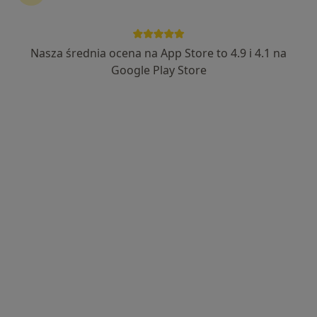
Nasza średnia ocena na App Store to 4.9 i 4.1 na
mgr Marcin Hyżorek
Google Play Store
·
Więcej
Fizjoterapeuta, Osteopata
65 opinii
Litewska 29/1, Rzeszów
•
Mapa
HUMANICUS Clinic
Wizyta osteopatyczna
230 zł
Specjalista nie oferuje umawiania online pod tym adresem.
Poproś o wizytę