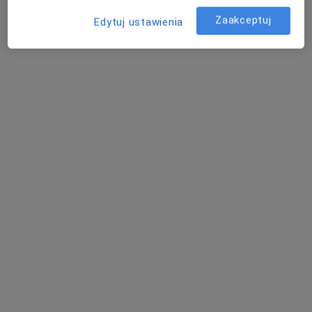
Zaakceptuj
Edytuj ustawienia
mgr Bartłomiej Ryszka
Fizjoterapeuta
6 opinii
Litewska 29/1, Rzeszów
•
Mapa
HUMANICUS Clinic
Konsultacja fizjoterapeutyczna
200 zł
Specjalista nie oferuje umawiania online pod tym adresem.
Poproś o wizytę