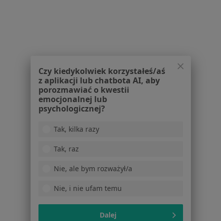
1
2
Powiązane wyszukiwania
W pobliżu Rzeszowa
Czy kiedykolwiek korzystałeś/aś
z aplikacji lub chatbota AI, aby
Zespół ciasnoty podbarkowej w Dębicy
porozmawiać o kwestii
emocjonalnej lub
Zespół ciasnoty podbarkowej w Mielcu
psychologicznej?
Zespół ciasnoty podbarkowej w Krasnym
Tak, kilka razy
Zespół ciasnoty podbarkowej w
Tak, raz
Schorzenia w Rzeszowie
Nie, ale bym rozważył/a
Ból biodra w Rzeszowie
Nie, i nie ufam temu
Ból kolana w Rzeszowie
Złamania w Rzeszowie
Dalej