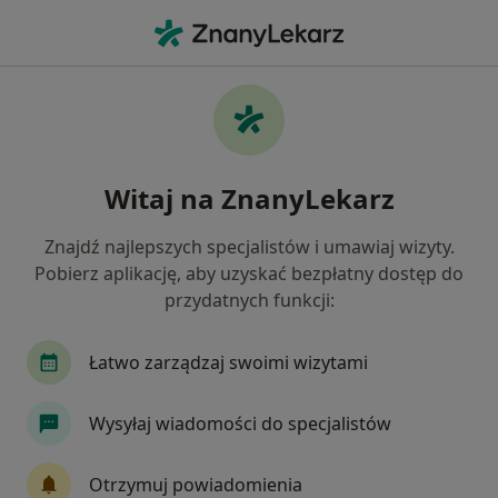
Me
Zespół Ciasnoty Podbarkowej • Rzeszów, podkarpackie
Filtry
• 1
Ubezpieczenie
Map
Zespół ciasnoty podbarkowej specjaliści w
Witaj na ZnanyLekarz
Rzeszowie
Jak działają wyniki wyszukiwania
Znajdź najlepszych specjalistów i umawiaj wizyty.
Pobierz aplikację, aby uzyskać bezpłatny dostęp do
przydatnych funkcji:
Jakiego specjalisty szukasz?
Fizjoterapeuta
Ortopeda
Kardiolog
G
Łatwo zarządzaj swoimi wizytami
Wysyłaj wiadomości do specjalistów
Otrzymuj powiadomienia