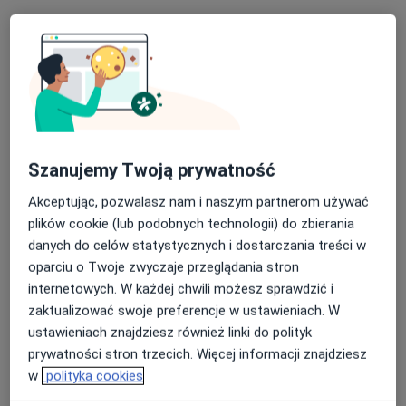
mgr Karolina Pragłowska
·
Więcej
Fizjoterapeuta
4 opinie
Trzebownisko 1029, Rzeszów
•
Mapa
Szanujemy Twoją prywatność
Medical-Space
Konsultacja fizjoterapeutyczna
220 zł
Akceptując, pozwalasz nam i naszym partnerom używać
plików cookie (lub podobnych technologii) do zbierania
Specjalista nie oferuje umawiania online pod tym adresem.
danych do celów statystycznych i dostarczania treści w
oparciu o Twoje zwyczaje przeglądania stron
Poproś o wizytę
internetowych. W każdej chwili możesz sprawdzić i
zaktualizować swoje preferencje w ustawieniach. W
ustawieniach znajdziesz również linki do polityk
prywatności stron trzecich. Więcej informacji znajdziesz
w
polityka cookies