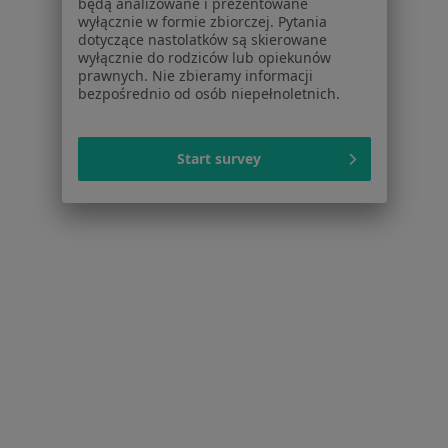
będą analizowane i prezentowane
wyłącznie w formie zbiorczej. Pytania
Ból biodra w Swarzędzu
dotyczące nastolatków są skierowane
wyłącznie do rodziców lub opiekunów
Zwyrodnienie stawów w Swarzędzu
prawnych. Nie zbieramy informacji
bezpośrednio od osób niepełnoletnich.
Ból barku w Swarzędzu
Bóle kręgosłupa w Swarzędzu
Start survey
Więcej (15)
Więcej w kategorii: Schorzenia w Swarzędzu
Zespół Bolesnego Barku Specjaliści W Swarzędzu
Serwis