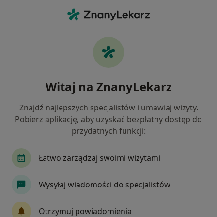
Me
Zespół Bolesnego Barku • Swarzędz, wielkopolskie
Filtry
• 1
Ubezpieczenie
Map
Zespół bolesnego barku specjaliści w
Witaj na ZnanyLekarz
Swarzędzu
Jak działają wyniki wyszukiwania
Znajdź najlepszych specjalistów i umawiaj wizyty.
Pobierz aplikację, aby uzyskać bezpłatny dostęp do
przydatnych funkcji:
Jakiego specjalisty szukasz?
Fizjoterapeuta
Internista
Ortopeda
Łatwo zarządzaj swoimi wizytami
Wysyłaj wiadomości do specjalistów
Otrzymuj powiadomienia