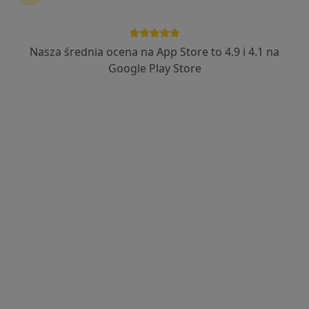
Nasza średnia ocena na App Store to 4.9 i 4.1 na
Google Play Store
Bezpieczne płatności
mgr Artur Śledzik
·
Więcej
Fizjoterapeuta
70 opinii
Kawalerów Maltańskich 2, Rabowice
•
Mapa
Gabinet Fizjo & Rehab
Konsultacja fizjoterapeutyczna
150 zł
Specjalista nie oferuje umawiania online pod tym adresem.
Poproś o wizytę