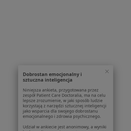
1
2
Powiązane wyszukiwania
W pobliżu Swarzędza
Zespół bolesnego barku w Poznaniu
Zespół bolesnego barku w Suchym Lasie
Zespół bolesnego barku w Gnieznie
Dobrostan emocjonalny i
sztuczna inteligencja
Zespół bolesnego barku w Luboniu
Niniejsza ankieta, przygotowana przez
Zespół bolesnego barku w Komornikach
zespół Patient Care Doctoralia, ma na celu
lepsze zrozumienie, w jaki sposób ludzie
Więcej (14)
korzystają z narzędzi sztucznej inteligencji
Więcej w kategorii: W pobliżu Swarzędza
jako wsparcia dla swojego dobrostanu
emocjonalnego i zdrowia psychicznego.
Schorzenia w Swarzędzu
Udział w ankiecie jest anonimowy, a wyniki
Ból kolana w Swarzędzu