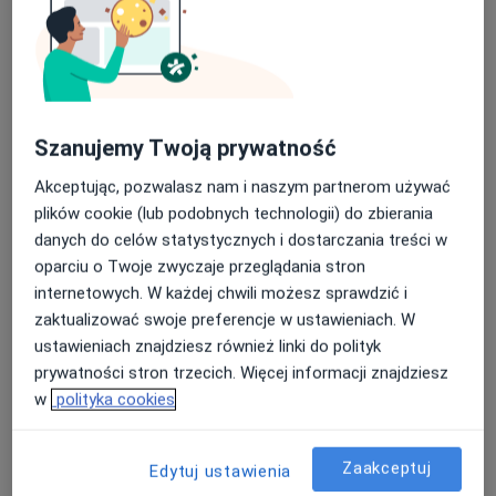
mgr Bartłomiej Kaczmarek
Szanujemy Twoją prywatność
·
Więcej
Fizjoterapeuta
65 opinii
Akceptując, pozwalasz nam i naszym partnerom używać
plików cookie (lub podobnych technologii) do zbierania
Adres 1
Adres 2
danych do celów statystycznych i dostarczania treści w
oparciu o Twoje zwyczaje przeglądania stron
ZALASEWO Transportowa 20, Zalasewo
•
Mapa
internetowych. W każdej chwili możesz sprawdzić i
Optiviamed Centrum Medyczne
zaktualizować swoje preferencje w ustawieniach. W
ustawieniach znajdziesz również linki do polityk
Konsultacja fizjoterapeutyczna
180 zł
prywatności stron trzecich. Więcej informacji znajdziesz
Specjalista nie oferuje umawiania online pod tym adresem.
w
polityka cookies
Poproś o wizytę
Zaakceptuj
Edytuj ustawienia