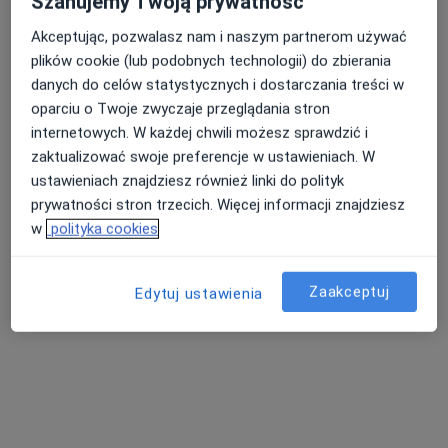
Szanujemy Twoją prywatność
Akceptując, pozwalasz nam i naszym partnerom używać
plików cookie (lub podobnych technologii) do zbierania
danych do celów statystycznych i dostarczania treści w
oparciu o Twoje zwyczaje przeglądania stron
Bezpieczne płatności
internetowych. W każdej chwili możesz sprawdzić i
Optiviamed Centrum Medyczne
zaktualizować swoje preferencje w ustawieniach. W
·
Więcej
Laryngologia, Okulistyka, Laryngologia dziecięca
ustawieniach znajdziesz również linki do polityk
1903 opinie
prywatności stron trzecich. Więcej informacji znajdziesz
w
polityka cookies
ZALASEWO Transportowa 20, Zalasewo
•
Mapa
Konsultacja podologiczna
90 zł
Pokaż więcej usług
Zaakceptuj
Edytuj ustawienia
lek. Maciej Michalak
Aleksandra Trzcińska
lek. Karol Kochman
laryngolog
laryngolog
kardiolog
Zobacz wszystkich 33 specjalistów