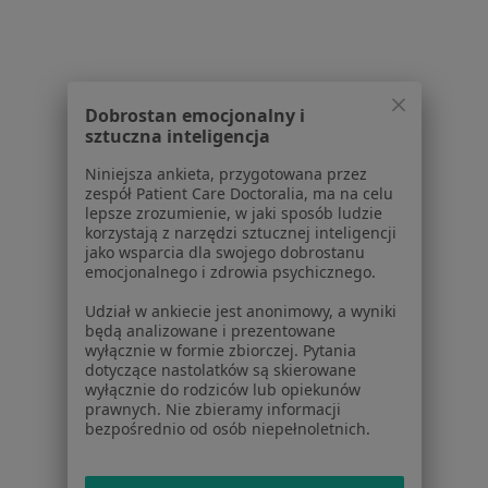
Dobrostan emocjonalny i
sztuczna inteligencja
Serwis
Niniejsza ankieta, przygotowana przez
Regulamin
zespół Patient Care Doctoralia, ma na celu
Polityka prywatności pacjentów
lepsze zrozumienie, w jaki sposób ludzie
korzystają z narzędzi sztucznej inteligencji
Polityka prywatności profesjonalistów
jako wsparcia dla swojego dobrostanu
Polityka prywatności dla profesjonalistów, których
emocjonalnego i zdrowia psychicznego.
dane pozyskaliśmy samodzielnie
Udział w ankiecie jest anonimowy, a wyniki
Polityka cookies
będą analizowane i prezentowane
Jak działają wyniki wyszukiwania
wyłącznie w formie zbiorczej. Pytania
Dostępność
dotyczące nastolatków są skierowane
wyłącznie do rodziców lub opiekunów
O nas
prawnych. Nie zbieramy informacji
Praca
Rekrutujemy!
bezpośrednio od osób niepełnoletnich.
Partnerzy
Centrum prasowe