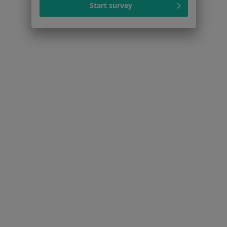
Kontakt
Start survey
Dla pacjentów
Lekarze
Placówki medyczne
Pytania i odpowiedzi
Usługi i zabiegi
Choroby
Pomoc
Aplikacje mobilne
Blog dla pacjentów
Dla profesjonalistów
Cennik
Dla lekarzy
Dla placówek medycznych
Noa Notes
nowość
Baza wiedzy