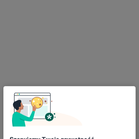
lek. Bogumił Grebieniow
·
Więcej
Radiolog
1048 opinii
Strzałkowska 43, Poznań
•
Mapa
USG ZIELINIEC Praktyka Lekarska Bogumił Grebieniow
USG / doppler aorty brzusznej i tętnic biodrowych
300 zł
Specjalista nie oferuje umawiania online pod tym adresem.
Poproś o wizytę