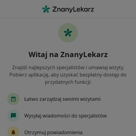
Me
Uszkodzenia Więzadeł • Swarzędz, wielkopolskie
Filtry
• 1
Ubezpieczenie
Map
Uszkodzenia więzadeł specjaliści w
Witaj na ZnanyLekarz
Swarzędzu
Jak działają wyniki wyszukiwania
Znajdź najlepszych specjalistów i umawiaj wizyty.
Pobierz aplikację, aby uzyskać bezpłatny dostęp do
przydatnych funkcji:
Jakiego specjalisty szukasz?
Ortopeda
Fizjoterapeuta
Dermatolog
Łatwo zarządzaj swoimi wizytami
Wysyłaj wiadomości do specjalistów
Otrzymuj powiadomienia