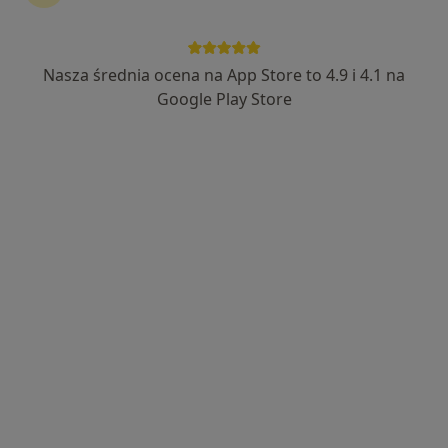
Nasza średnia ocena na App Store to 4.9 i 4.1 na
Google Play Store
Bezpieczne płatności
mgr Artur Śledzik
·
Więcej
Fizjoterapeuta
70 opinii
Kawalerów Maltańskich 2, Rabowice
•
Mapa
Gabinet Fizjo & Rehab
Konsultacja fizjoterapeutyczna
150 zł
Specjalista nie oferuje umawiania online pod tym adresem.
Poproś o wizytę