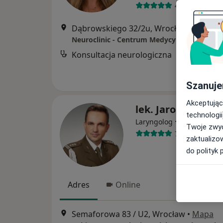
468 opinii
Dąbrowskiego 32/2u, Wrocław
•
Mapa
Neuroclinic - Centrum Medycyny Specjalisty
Konsultacja neurologiczna
Szanuje
Akceptując
lek. Jarosław Buk
technologii
·
Więcej
Laryngolog
Twoje zwyc
764 opinie
zaktualizo
do polityk 
Adres
Online
Semaforowa 83 / U2, Wrocław
•
Mapa