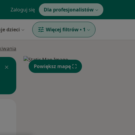
Zaloguj się
Dla profesjonalistów
je dzieci
Więcej filtrów
•
1
ukiwania
Powiększ mapę
Wt,
Śr,
Czw,
11 Sie
12 Sie
13 Sie