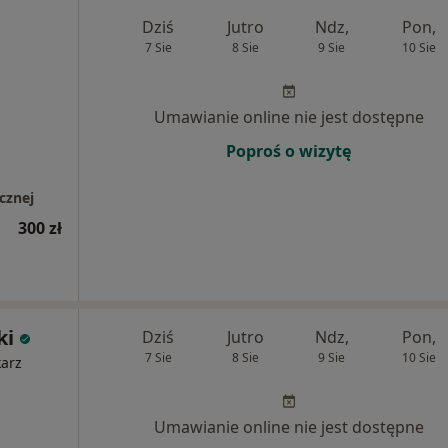
Dziś
Jutro
Ndz,
Pon,
7 Sie
8 Sie
9 Sie
10 Sie
Umawianie online nie jest dostępne
Poproś o wizytę
cznej
300 zł
ki
Dziś
Jutro
Ndz,
Pon,
7 Sie
8 Sie
9 Sie
10 Sie
karz
Umawianie online nie jest dostępne