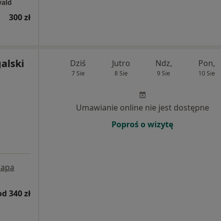
wald
300 zł
alski
Dziś
Jutro
Ndz,
Pon,
7 Sie
8 Sie
9 Sie
10 Sie
Umawianie online nie jest dostępne
Poproś o wizytę
apa
od 340 zł