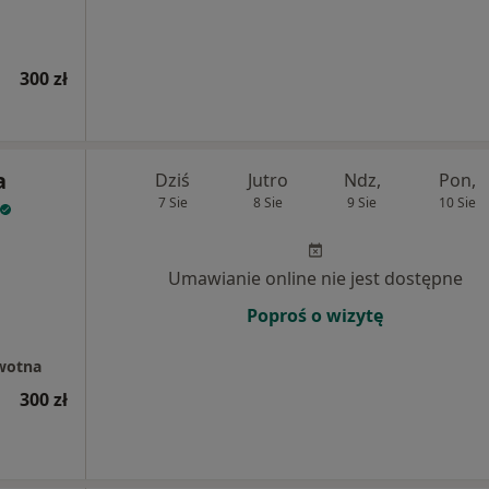
300 zł
a
Dziś
Jutro
Ndz,
Pon,
7 Sie
8 Sie
9 Sie
10 Sie
Umawianie online nie jest dostępne
Poproś o wizytę
wotna
300 zł