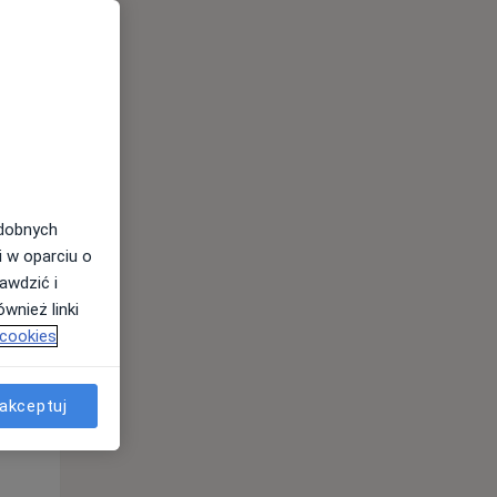
odobnych
Wt,
Śr,
Czw,
i w oparciu o
11 Sie
12 Sie
13 Sie
awdzić i
wnież linki
 cookies
akceptuj