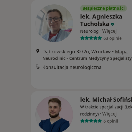
Bezpieczne płatności
lek. Agnieszka
Tucholska
·
Więcej
Neurolog
63 opinie
Dąbrowskiego 32/2u, Wrocław
•
Mapa
Neuroclinic - Centrum Medycyny Specjalisty
Konsultacja neurologiczna
lek. Michał Sofińs
W trakcie specjalizacji (Le
·
Więcej
rodzinny)
6 opinii