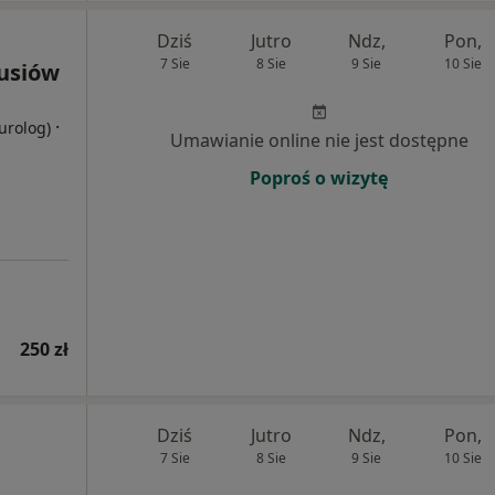
Dziś
Jutro
Ndz,
Pon,
7 Sie
8 Sie
9 Sie
10 Sie
usiów
·
eurolog)
Umawianie online nie jest dostępne
Poproś o wizytę
250 zł
Dziś
Jutro
Ndz,
Pon,
7 Sie
8 Sie
9 Sie
10 Sie