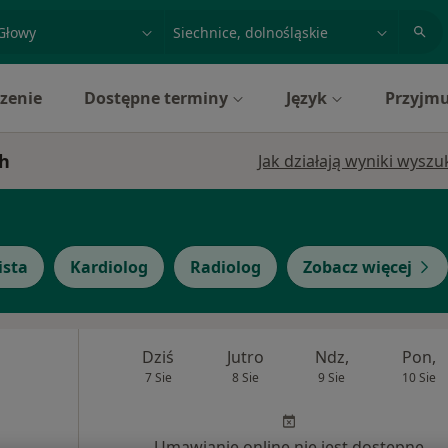
acja, badanie lub nazwisko
miasto lub dzielnica
zenie
Dostępne terminy
Język
Przyjmu
ch
Jak działają wyniki wysz
ista
Kardiolog
Radiolog
Zobacz więcej
Dziś
Jutro
Ndz,
Pon,
7 Sie
8 Sie
9 Sie
10 Sie
Umawianie online nie jest dostępne