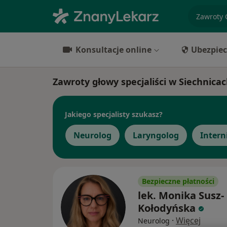
specjaliz
Konsultacje online
Ubezpiec
Zawroty głowy specjaliści w Siechnica
Jakiego specjalisty szukasz?
Neurolog
Laryngolog
Intern
Bezpieczne płatności
lek. Monika Susz-
Kołodyńska
·
Więcej
Neurolog