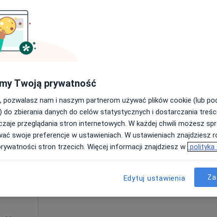
Poproś o wizytę
cznej
300 zł
my Twoją prywatność
, pozwalasz nam i naszym partnerom używać plików cookie (lub p
wald
Dziś
Jutro
Ndz,
Pon,
) do zbierania danych do celów statystycznych i dostarczania treśc
7 Sie
8 Sie
9 Sie
10 Sie
zaje przeglądania stron internetowych. W każdej chwili możesz spr
wać swoje preferencje w ustawieniach. W ustawieniach znajdziesz ró
prywatności stron trzecich. Więcej informacji znajdziesz w
polityka
Umawianie online nie jest dostępne
Poproś o wizytę
Za
Edytuj ustawienia