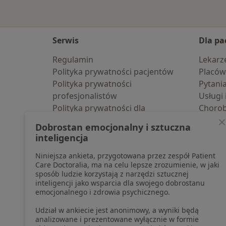
Serwis
Dla pa
Regulamin
Lekarz
Polityka prywatności pacjentów
Placów
Polityka prywatności
Pytani
profesjonalistów
Usługi 
Polityka prywatności dla
Choro
profesjonalistów, których dane
Pomoc
Dobrostan emocjonalny i sztuczna
pozyskaliśmy samodzielnie
Aplika
inteligencja
Polityka cookies
Blog d
Niniejsza ankieta, przygotowana przez zespół Patient
Jak działają wyniki wyszukiwania
Care Doctoralia, ma na celu lepsze zrozumienie, w jaki
Dostępność
sposób ludzie korzystają z narzędzi sztucznej
O nas
inteligencji jako wsparcia dla swojego dobrostanu
emocjonalnego i zdrowia psychicznego.
Praca
Rekrutujemy!
Partnerzy
Udział w ankiecie jest anonimowy, a wyniki będą
Centrum prasowe
analizowane i prezentowane wyłącznie w formie