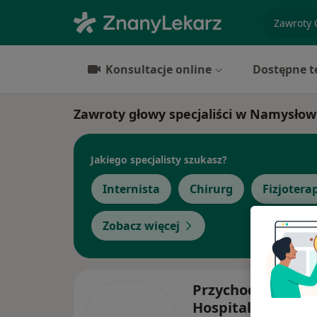
specjaliz
Konsultacje online
Dostępne t
Zawroty głowy specjaliści w Namysłow
Jakiego specjalisty szukasz?
Internista
Chirurg
Fizjotera
Zobacz więcej
Przychodnie Pent
Hospitals Oleśnic