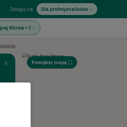
Zaloguj się
Dla profesjonalistów
ęcej filtrów
•
1
ukiwania
Powiększ mapę
Wt,
Śr,
Czw,
11 Sie
12 Sie
13 Sie