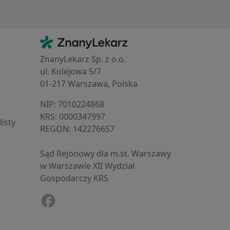
Kontakt
ZnanyLekarz - Strona główna
ZnanyLekarz Sp. z o.o.
ul. Kolejowa 5/7
01-217 Warszawa, Polska
NIP: ⁠7010224868
KRS: ⁠0000347997
isty
REGON: ⁠142276657
Sąd Rejonowy dla m.st. Warszawy
w Warszawie XII Wydział
Gospodarczy KRS
Facebook
otwiera się w nowej karcie