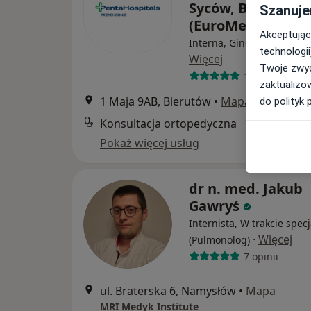
Syców, Bierutów
Szanuje
(EuroMediCare)
Akceptując
Interna, Ginekologia, Ang
technologii
Więcej
Twoje zwyc
185 opinii
zaktualizo
1 Maja 9AB, Bierutów
•
Mapa
do polityk 
Konsultacja ortopedyczna
Pokaż więcej usług
dr n. med. Jakub
Gawryś
Internista, W trakcie specj
·
Więcej
(Pulmonolog)
7 opinii
ul. Braterska 6, Namysłów
•
Mapa
MRI Medyk Institute