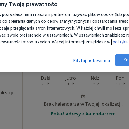
my Twoją prywatność
Umawianie online nie jest dostępne
, pozwalasz nam i naszym partnerom używać plików cookie (lub p
·
iologia
) do zbierania danych do celów statystycznych i dostarczania treśc
Pokaż profil
zaje przeglądania stron internetowych. W każdej chwili możesz spr
wać swoje preferencje w ustawieniach. W ustawieniach znajdziesz ró
prywatności stron trzecich. Więcej informacji znajdziesz w
polityka
250 zł
Za
Edytuj ustawienia
Dziś
Jutro
Ndz,
Pon,
7 Sie
8 Sie
9 Sie
10 Sie
alizacji
Brak kalendarza w Twojej lokalizacji.
Pokaż adresy z kalendarzem