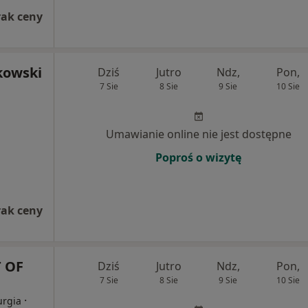
rak ceny
kowski
Dziś
Jutro
Ndz,
Pon,
7 Sie
8 Sie
9 Sie
10 Sie
Umawianie online nie jest dostępne
Poproś o wizytę
rak ceny
 OF
Dziś
Jutro
Ndz,
Pon,
7 Sie
8 Sie
9 Sie
10 Sie
·
urgia