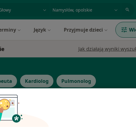
acja, badanie lub nazwisko
miasto lub dzielnica
erminy
Język
Przyjmuje dzieci
Wi
ie
Jak działają wyniki wysz
peuta
Kardiolog
Pulmonolog
a
Dziś
Jutro
Ndz,
Pon,
a,
7 Sie
8 Sie
9 Sie
10 Sie