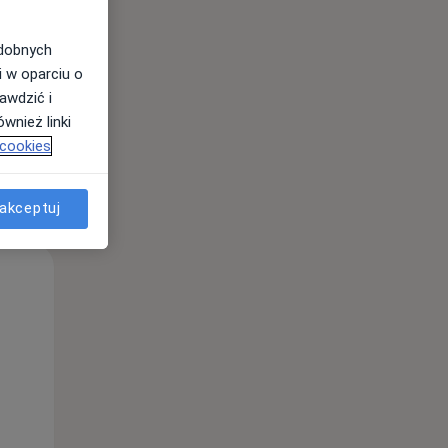
odobnych
i w oparciu o
awdzić i
wnież linki
 cookies
akceptuj
Wt,
Śr,
Czw,
11 Sie
12 Sie
13 Sie