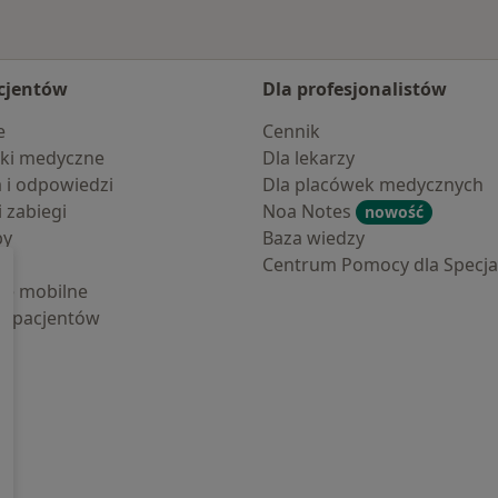
cjentów
Dla profesjonalistów
e
Cennik
ki medyczne
Dla lekarzy
a i odpowiedzi
Dla placówek medycznych
i zabiegi
Noa Notes
nowość
by
Baza wiedzy
Centrum Pomocy dla Specjal
cje mobilne
la pacjentów