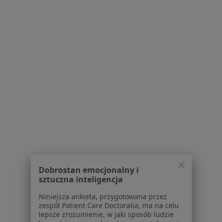
O nas
Praca
Rekrutujemy!
Partnerzy
Centrum prasowe
Kontakt
Dla pacjentów
Lekarze
Placówki medyczne
Pytania i odpowiedzi
Usługi i zabiegi
Choroby
Pomoc
Aplikacje mobilne
Dobrostan emocjonalny i
Blog dla pacjentów
sztuczna inteligencja
Dla profesjonalistów
Niniejsza ankieta, przygotowana przez
zespół Patient Care Doctoralia, ma na celu
Cennik
lepsze zrozumienie, w jaki sposób ludzie
Dla lekarzy