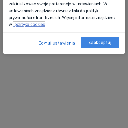
zaktualizować swoje preferencje w ustawieniach. W
ustawieniach znajdziesz również linki do polityk
prywatności stron trzecich. Więcej informacji znajdziesz
dr n. med. Jakub Gawryś
w
polityka cookies
·
Więcej
Internista, W trakcie specjalizacji (Pulmonolog)
7 opinii
Zaakceptuj
Edytuj ustawienia
ul. Braterska 6, Namysłów
•
Mapa
MRI Medyk Institute
Konsultacja internistyczna
Brak ceny
Specjalista nie oferuje umawiania online pod tym adresem.
Poproś o wizytę