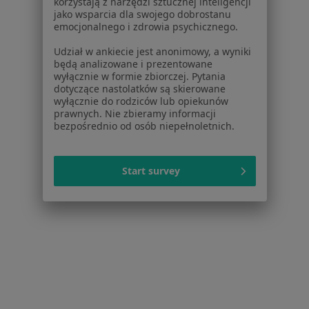
korzystają z narzędzi sztucznej inteligencji
jako wsparcia dla swojego dobrostanu
Dla placówek medycznych
emocjonalnego i zdrowia psychicznego.
Noa Notes
nowość
Baza wiedzy
Udział w ankiecie jest anonimowy, a wyniki
będą analizowane i prezentowane
Centrum Pomocy dla Specjalisty
wyłącznie w formie zbiorczej. Pytania
dotyczące nastolatków są skierowane
Kontakt
ZnanyLekarz - Strona główna
wyłącznie do rodziców lub opiekunów
prawnych. Nie zbieramy informacji
ZnanyLekarz Sp. z o.o.
bezpośrednio od osób niepełnoletnich.
ul. Kolejowa 5/7
01-217 Warszawa, Polska
Start survey
NIP: ⁠7010224868
KRS: ⁠0000347997
REGON: ⁠142276657
Sąd Rejonowy dla m.st. Warszawy w Warszawie XII
Wydział Gospodarczy KRS
Facebook
otwiera się w nowej karcie