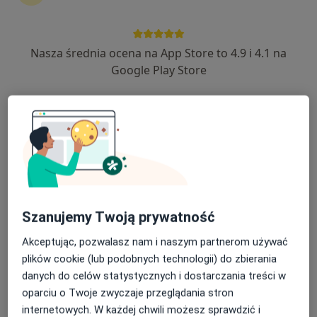
Nasza średnia ocena na App Store to 4.9 i 4.1 na
lek. Piotr Szulc
Google Play Store
·
Więcej
Urolog, Chirurg
166 opinii
ul. Braterska 6, Namysłów
•
Mapa
MRI Medyk Institute
Konsultacja chirurgiczna
Brak ceny
Specjalista nie oferuje umawiania online pod tym adresem.
Poproś o wizytę
Szanujemy Twoją prywatność
Akceptując, pozwalasz nam i naszym partnerom używać
plików cookie (lub podobnych technologii) do zbierania
danych do celów statystycznych i dostarczania treści w
oparciu o Twoje zwyczaje przeglądania stron
internetowych. W każdej chwili możesz sprawdzić i