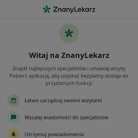
Me
Infekcje • Namysłów, opolskie
Filtry
• 1
Mapa
Infekcje specjaliści w Namysłowie
Witaj na ZnanyLekarz
Jak działają wyniki wyszukiwania
Znajdź najlepszych specjalistów i umawiaj wizyty.
Pobierz aplikację, aby uzyskać bezpłatny dostęp do
Jakiego specjalisty szukasz?
przydatnych funkcji:
Internista
Chirurg
Pulmonolog
Urol
Łatwo zarządzaj swoimi wizytami
Wysyłaj wiadomości do specjalistów
Otrzymuj powiadomienia