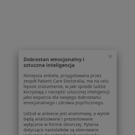
Kontakt
Dla pacjentów
Lekarze
Placówki medyczne
Pytania i odpowiedzi
Usługi i zabiegi
Choroby
Dobrostan emocjonalny i
Pomoc
sztuczna inteligencja
Aplikacje mobilne
Niniejsza ankieta, przygotowana przez
Blog dla pacjentów
zespół Patient Care Doctoralia, ma na celu
lepsze zrozumienie, w jaki sposób ludzie
Dla profesjonalistów
korzystają z narzędzi sztucznej inteligencji
jako wsparcia dla swojego dobrostanu
Cennik
emocjonalnego i zdrowia psychicznego.
Dla lekarzy
Udział w ankiecie jest anonimowy, a wyniki
Dla placówek medycznych
będą analizowane i prezentowane
Noa Notes
nowość
wyłącznie w formie zbiorczej. Pytania
Baza wiedzy
dotyczące nastolatków są skierowane