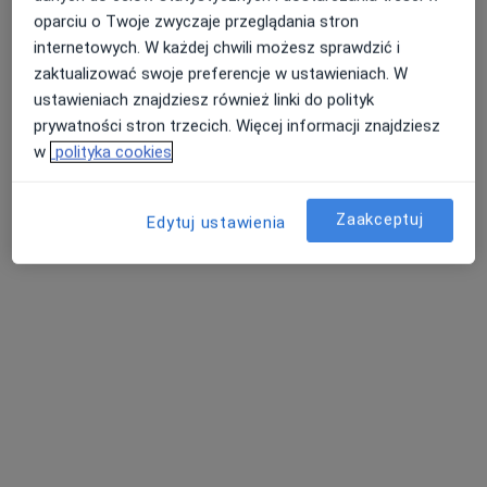
oparciu o Twoje zwyczaje przeglądania stron
internetowych. W każdej chwili możesz sprawdzić i
zaktualizować swoje preferencje w ustawieniach. W
dr n. med. Tomasz Matys
ustawieniach znajdziesz również linki do polityk
prywatności stron trzecich. Więcej informacji znajdziesz
W trakcie specjalizacji (Angiolog), Internista,
w
polityka cookies
Ultrasonografista
26 opinii
Zaakceptuj
ul. Braterska 6, Namysłów
•
Mapa
Edytuj ustawienia
MRI Medyk Institute
Konsultacja internistyczna
Brak ceny
Specjalista nie oferuje umawiania online pod tym adresem.
Poproś o wizytę