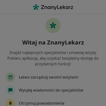
Me
Choroba Wieńcowa • Namysłów, opolskie
Filtry
• 1
Mapa
Choroba wieńcowa specjaliści w
Witaj na ZnanyLekarz
Namysłowie
Jak działają wyniki wyszukiwania
Znajdź najlepszych specjalistów i umawiaj wizyty.
Pobierz aplikację, aby uzyskać bezpłatny dostęp do
przydatnych funkcji:
Jakiego specjalisty szukasz?
Internista
Kardiolog
Chirurg
Pulmon
Łatwo zarządzaj swoimi wizytami
Wysyłaj wiadomości do specjalistów
Otrzymuj powiadomienia