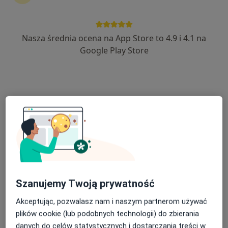
Nasza średnia ocena na App Store to 4.9 i 4.1 na
dr n. med. Jakub Gawryś
Google Play Store
·
Więcej
Internista, W trakcie specjalizacji (Pulmonolog)
7 opinii
ul. Braterska 6, Namysłów
•
Mapa
MRI Medyk Institute
Konsultacja internistyczna
Brak ceny
Specjalista nie oferuje umawiania online pod tym adresem.
Poproś o wizytę
Szanujemy Twoją prywatność
Akceptując, pozwalasz nam i naszym partnerom używać
plików cookie (lub podobnych technologii) do zbierania
danych do celów statystycznych i dostarczania treści w