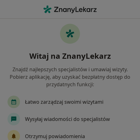
Me
Zaparcia • Łomża, podlaskie
Filtry
• 1
Mapa
Zaparcia specjaliści w Łomży
Witaj na ZnanyLekarz
Jak działają wyniki wyszukiwania
Znajdź najlepszych specjalistów i umawiaj wizyty.
Pobierz aplikację, aby uzyskać bezpłatny dostęp do
Jakiego specjalisty szukasz?
przydatnych funkcji:
Dietetyk
Alergolog
Chirurg
Gastrolo
Łatwo zarządzaj swoimi wizytami
Wysyłaj wiadomości do specjalistów
Otrzymuj powiadomienia