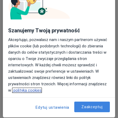
Szanujemy Twoją prywatność
lic. Zuzanna Domańska
Akceptując, pozwalasz nam i naszym partnerom używać
·
Więcej
Dietetyk
plików cookie (lub podobnych technologii) do zbierania
danych do celów statystycznych i dostarczania treści w
Adres
Online
oparciu o Twoje zwyczaje przeglądania stron
internetowych. W każdej chwili możesz sprawdzić i
Aleja Legionów 141 D, Łomża
•
Mapa
zaktualizować swoje preferencje w ustawieniach. W
Studio Fitnessu, Tańca i Zdrowia ELITE Strefa Kobiet
ustawieniach znajdziesz również linki do polityk
Pakiet basic
od 120 zł
prywatności stron trzecich. Więcej informacji znajdziesz
w
polityka cookies
Specjalista nie oferuje umawiania online pod tym adresem.
Poproś o wizytę
Zaakceptuj
Edytuj ustawienia