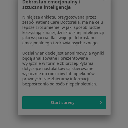
Dobrostan emocjonalny i
Kontakt
sztuczna inteligencja
Dla pacjentów
Niniejsza ankieta, przygotowana przez
zespół Patient Care Doctoralia, ma na celu
lepsze zrozumienie, w jaki sposób ludzie
Lekarze
korzystają z narzędzi sztucznej inteligencji
Placówki medyczne
jako wsparcia dla swojego dobrostanu
Pytania i odpowiedzi
emocjonalnego i zdrowia psychicznego.
Usługi i zabiegi
Udział w ankiecie jest anonimowy, a wyniki
Choroby
będą analizowane i prezentowane
Pomoc
wyłącznie w formie zbiorczej. Pytania
dotyczące nastolatków są skierowane
Aplikacje mobilne
wyłącznie do rodziców lub opiekunów
Blog dla pacjentów
prawnych. Nie zbieramy informacji
bezpośrednio od osób niepełnoletnich.
Dla profesjonalistów
Cennik
Start survey
Dla lekarzy
Dla placówek medycznych
Noa Notes
nowość
Baza wiedzy