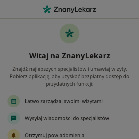
Me
Zaćma • Żyrardów, mazowieckie
Filtry
• 1
Ubezpieczenie
Map
Zaćma specjaliści w Żyrardowie
Witaj na ZnanyLekarz
Jak działają wyniki wyszukiwania
Znajdź najlepszych specjalistów i umawiaj wizyty.
Pobierz aplikację, aby uzyskać bezpłatny dostęp do
Jakiego specjalisty szukasz?
przydatnych funkcji:
Okulista
Okulista dziecięcy
Chirurg
Łatwo zarządzaj swoimi wizytami
Wysyłaj wiadomości do specjalistów
Otrzymuj powiadomienia