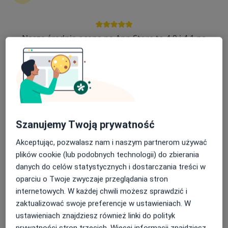
Nasza średnia ocena na App Store to 4.9 i 4.1 na
dr n. med. Kinga Rajska
Google Play Store
·
Więcej
Okulista, Okulista dziecięcy
12 opinii
Wiejska 19/21, Żyrardów
•
Mapa
Centrum Medycyny i Rehabilitacji ARTKINEZIS
Konsultacja okulistyczna
Brak ceny
Szanujemy Twoją prywatność
Specjalista nie oferuje umawiania online pod tym adresem.
Akceptując, pozwalasz nam i naszym partnerom używać
Poproś o wizytę
plików cookie (lub podobnych technologii) do zbierania
danych do celów statystycznych i dostarczania treści w
oparciu o Twoje zwyczaje przeglądania stron
internetowych. W każdej chwili możesz sprawdzić i
zaktualizować swoje preferencje w ustawieniach. W
ustawieniach znajdziesz również linki do polityk
prywatności stron trzecich. Więcej informacji znajdziesz