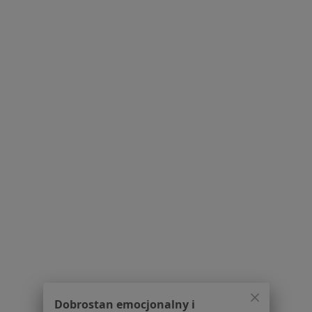
Dostępność
O nas
Praca
Rekrutujemy!
Partnerzy
Centrum prasowe
Kontakt
Dla pacjentów
Lekarze
Placówki medyczne
Pytania i odpowiedzi
Usługi i zabiegi
Choroby
Pomoc
Aplikacje mobilne
Blog dla pacjentów
Dla profesjonalistów
Dobrostan emocjonalny i