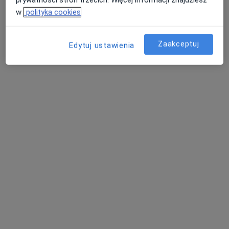
w
polityka cookies
Centrum Medycyny i Rehabilitacji
Zaakceptuj
Edytuj ustawienia
ARTKINEZIS
·
Więcej
Interna, Ortopedia, Medycyna sportowa
57 opinii
Wiejska 19/21, Żyrardów
•
Mapa
Konsultacja lekarza sportowego
80 zł
Pokaż więcej usług
Brak dostępnych specjalistów z wolnymi terminami w tym centrum medycznym.
Pokaż profil