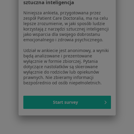
Cennik
sztuczna inteligencja
Dla lekarzy
Niniejsza ankieta, przygotowana przez
Dla placówek medycznych
zespół Patient Care Doctoralia, ma na celu
Noa Notes
lepsze zrozumienie, w jaki sposób ludzie
nowość
korzystają z narzędzi sztucznej inteligencji
Baza wiedzy
jako wsparcia dla swojego dobrostanu
Centrum Pomocy dla Specjalisty
emocjonalnego i zdrowia psychicznego.
Kontakt
Udział w ankiecie jest anonimowy, a wyniki
ZnanyLekarz - Strona główna
będą analizowane i prezentowane
wyłącznie w formie zbiorczej. Pytania
ZnanyLekarz Sp. z o.o.
dotyczące nastolatków są skierowane
ul. Kolejowa 5/7
wyłącznie do rodziców lub opiekunów
prawnych. Nie zbieramy informacji
01-217 Warszawa, Polska
bezpośrednio od osób niepełnoletnich.
NIP: ⁠7010224868
KRS: ⁠0000347997
Start survey
REGON: ⁠142276657
Sąd Rejonowy dla m.st. Warszawy w Warszawie XII
Wydział Gospodarczy KRS