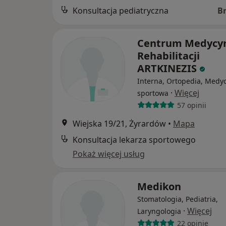
Konsultacja pediatryczna
B
Centrum Medycyn
Rehabilitacji
ARTKINEZIS
Interna, Ortopedia, Medy
·
Więcej
sportowa
57 opinii
Wiejska 19/21, Żyrardów
•
Mapa
Konsultacja lekarza sportowego
Pokaż więcej usług
Medikon
Stomatologia, Pediatria,
·
Więcej
Laryngologia
22 opinie