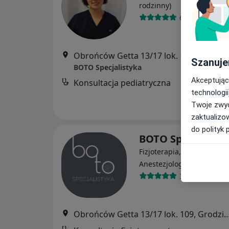
rodzinny)
6 opinii
Obrońców Getta 13/17 lok. 109, Grodzis
Szanuje
BOTO Specjalistyka
Akceptując
Konsultacja pediatryczna
technologii
Twoje zwyc
zaktualizo
do polityk 
BOTO Specjalisty
Fizjoterapia, Fizjoterapia 
·
Więcej
Anestezjologia
38 opinii
Obrońców Getta 13/17 lok. 109, Grodzis