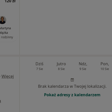
120 zł
 Martyna
łązka
z rodzinny
Dziś
Jutro
Ndz,
Pon,
7 Sie
8 Sie
9 Sie
10 Sie
·
Więcej
Brak kalendarza w Twojej lokalizacji.
Pokaż adresy z kalendarzem
a