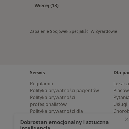
Więcej (13)
Więcej w kategorii: W pobliżu Żyra
Zapalenie Spojówek Specjaliści W Żyrardowie
Serwis
Dla pa
Regulamin
Lekarz
Polityka prywatności pacjentów
Placów
Polityka prywatności
Pytani
profesjonalistów
Usługi 
Polityka prywatności dla
Choro
profesjonalistów, których dane
Pomoc
Dobrostan emocjonalny i sztuczna
pozyskaliśmy samodzielnie
Aplika
inteligencja