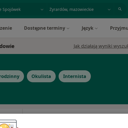
acja, badanie lub nazwisko
miasto lub dzielnica
zenie
Dostępne terminy
Język
Przyjmu
rdowie
Jak działają wyniki wysz
rodzinny
Okulista
Internista
ązka
Dziś
Jutro
Ndz,
Pon,
7 Sie
8 Sie
9 Sie
10 Sie
karz