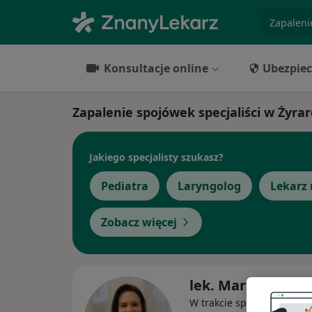
specjaliz
Konsultacje online
Ubezpiec
Zapalenie spojówek specjaliści w Żyra
Jakiego specjalisty szukasz?
Pediatra
Laryngolog
Lekarz 
Zobacz więcej
lek. Martyna Gał
W trakcie specjalizacji (Le