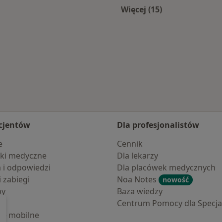
Więcej (15)
rdowa
Więcej w kategorii:
cjentów
Dla profesjonalistów
e
Cennik
ki medyczne
Dla lekarzy
a i odpowiedzi
Dla placówek medycznych
i zabiegi
Noa Notes
nowość
by
Baza wiedzy
Centrum Pomocy dla Specjal
cje mobilne