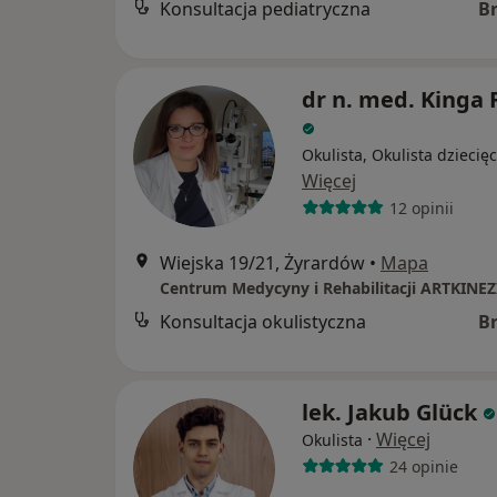
Konsultacja pediatryczna
B
dr n. med. Kinga 
Okulista, Okulista dziecię
Więcej
12 opinii
Wiejska 19/21, Żyrardów
•
Mapa
Centrum Medycyny i Rehabilitacji ARTKINEZ
Konsultacja okulistyczna
B
lek. Jakub Glück
·
Więcej
Okulista
24 opinie