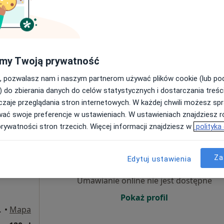
Umawianie online nie jest dostępne
Poproś o wizytę
k Mazowiecki
•
Mapa
my Twoją prywatność
, pozwalasz nam i naszym partnerom używać plików cookie (lub p
180 zł
) do zbierania danych do celów statystycznych i dostarczania treśc
zaje przeglądania stron internetowych. W każdej chwili możesz spr
wać swoje preferencje w ustawieniach. W ustawieniach znajdziesz ró
prywatności stron trzecich. Więcej informacji znajdziesz w
polityka
ka
Dziś
Jutro
Ndz,
Pon,
7 Sie
8 Sie
9 Sie
10 Sie
dziecięca,
Za
Edytuj ustawienia
Umawianie online nie jest dostępne
Pokaż profil
k Mazowiecki
•
Mapa