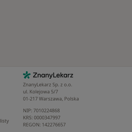
 Schorzenia w Żyrardowie
Kontakt
ZnanyLekarz - Strona główna
ZnanyLekarz Sp. z o.o.
ul. Kolejowa 5/7
01-217 Warszawa, Polska
NIP: ⁠7010224868
KRS: ⁠0000347997
isty
REGON: ⁠142276657