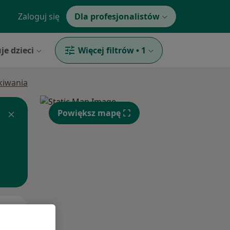
Zaloguj się
Dla profesjonalistów
je dzieci
Więcej filtrów
•
1
ukiwania
Powiększ mapę
Wt,
Śr,
Czw,
11 Sie
12 Sie
13 Sie