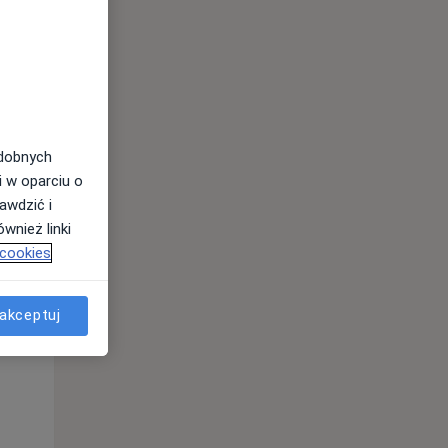
odobnych
i w oparciu o
awdzić i
wnież linki
 cookies
Wt,
Śr,
Czw,
11 Sie
12 Sie
13 Sie
akceptuj