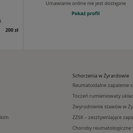
Umawianie online nie jest dostępne
Pokaż profil
a
200 zł
Schorzenia w Żyrardowie
Reumatoidalne zapalenie 
Toczeń rumieniowaty ukła
Zwyrodnienie stawów w Ż
ckim
ZZSK – zesztywniające zap
Choroby reumatologiczne 