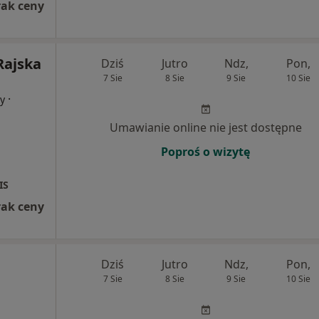
rak ceny
Rajska
Dziś
Jutro
Ndz,
Pon,
7 Sie
8 Sie
9 Sie
10 Sie
·
cy
Umawianie online nie jest dostępne
Poproś o wizytę
IS
rak ceny
Dziś
Jutro
Ndz,
Pon,
7 Sie
8 Sie
9 Sie
10 Sie