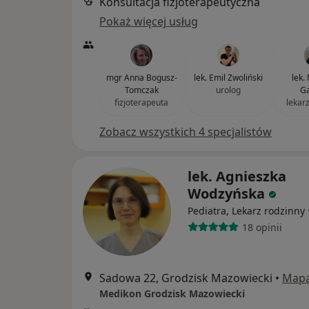
Konsultacja fizjoterapeutyczna
Pokaż więcej usług
mgr Anna Bogusz-
lek. Emil Zwoliński
lek.
Tomczak
urolog
Ga
fizjoterapeuta
lekar
Zobacz wszystkich 4 specjalistów
lek. Agnieszka
Wodzyńska
Pediatra, Lekarz rodzinny
18 opinii
Sadowa 22, Grodzisk Mazowiecki
•
Map
Medikon Grodzisk Mazowiecki