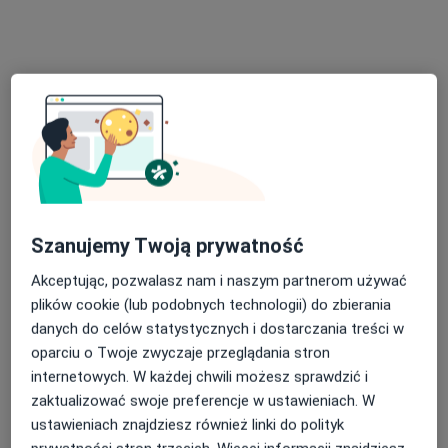
mgr Klaudia Sulikowska
·
Więcej
Psychoterapeuta, Psycholog
64 opinie
Szanujemy Twoją prywatność
Adres 1
Adres 2
Online 1
Online 2
Akceptując, pozwalasz nam i naszym partnerom używać
plików cookie (lub podobnych technologii) do zbierania
Sukiennice 2, Brzeg
•
Mapa
danych do celów statystycznych i dostarczania treści w
Gabinet Psychologii i Psychoterapii
oparciu o Twoje zwyczaje przeglądania stron
Konsultacja psychologiczna
180 zł
internetowych. W każdej chwili możesz sprawdzić i
Specjalista nie oferuje umawiania online pod tym adresem.
zaktualizować swoje preferencje w ustawieniach. W
ustawieniach znajdziesz również linki do polityk
Poproś o wizytę