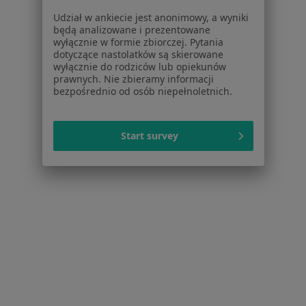
Udział w ankiecie jest anonimowy, a wyniki
Dla pacjentów
będą analizowane i prezentowane
wyłącznie w formie zbiorczej. Pytania
Lekarze
dotyczące nastolatków są skierowane
Placówki medyczne
wyłącznie do rodziców lub opiekunów
Pytania i odpowiedzi
prawnych. Nie zbieramy informacji
bezpośrednio od osób niepełnoletnich.
Usługi i zabiegi
Choroby
Pomoc
Start survey
Aplikacje mobilne
Blog dla pacjentów
Dla profesjonalistów
Cennik
Dla lekarzy
Dla placówek medycznych
Noa Notes
nowość
Baza wiedzy
Centrum Pomocy dla Specjalisty