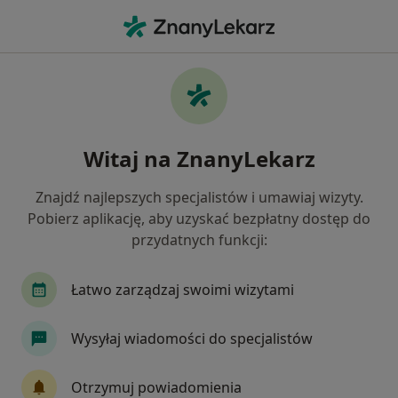
Me
Zaburzenia Osobowości • Brzeg, opolskie
Filtry
• 1
Ubezpieczenie
Map
Zaburzenia osobowości specjaliści w Brzegu
Witaj na ZnanyLekarz
Jak działają wyniki wyszukiwania
Znajdź najlepszych specjalistów i umawiaj wizyty.
Pobierz aplikację, aby uzyskać bezpłatny dostęp do
Jakiego specjalisty szukasz?
przydatnych funkcji:
Psycholog
Psychoterapeuta
Psycholog dz
Łatwo zarządzaj swoimi wizytami
Wysyłaj wiadomości do specjalistów
Otrzymuj powiadomienia