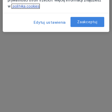
prywatności stron trzecich. Więcej informacji znajdziesz
w
polityka cookies
Zaakceptuj
Edytuj ustawienia
mgr Agnieszka Żurawska
·
Więcej
Psycholog
31 opinii
Adres
Online
Sukiennice 2, Brzeg
•
Mapa
Gabinet Psychologii i Psychoterapii
Konsultacja psychologiczna
180 zł