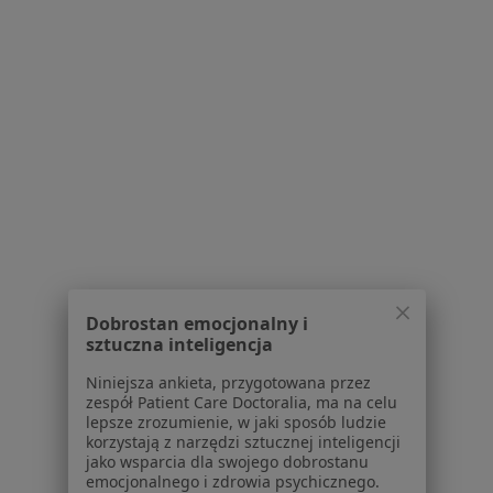
Serwis
Regulamin
Polityka prywatności pacjentów
Polityka prywatności profesjonalistów
Polityka prywatności dla profesjonalistów, których
dane pozyskaliśmy samodzielnie
Polityka cookies
Dobrostan emocjonalny i
Jak działają wyniki wyszukiwania
sztuczna inteligencja
Dostępność
O nas
Niniejsza ankieta, przygotowana przez
zespół Patient Care Doctoralia, ma na celu
Praca
Rekrutujemy!
lepsze zrozumienie, w jaki sposób ludzie
Partnerzy
korzystają z narzędzi sztucznej inteligencji
Centrum prasowe
jako wsparcia dla swojego dobrostanu
emocjonalnego i zdrowia psychicznego.
Kontakt