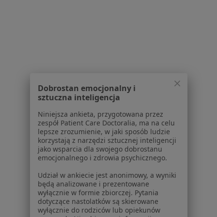
Dla pacjentów
Lekarze
Placówki medyczne
Pytania i odpowiedzi
Usługi i zabiegi
Choroby
Dobrostan emocjonalny i
Pomoc
sztuczna inteligencja
Aplikacje mobilne
Blog dla pacjentów
Niniejsza ankieta, przygotowana przez
zespół Patient Care Doctoralia, ma na celu
lepsze zrozumienie, w jaki sposób ludzie
Dla profesjonalistów
korzystają z narzędzi sztucznej inteligencji
jako wsparcia dla swojego dobrostanu
Cennik
emocjonalnego i zdrowia psychicznego.
Dla lekarzy
Dla placówek medycznych
Udział w ankiecie jest anonimowy, a wyniki
będą analizowane i prezentowane
Noa Notes
nowość
wyłącznie w formie zbiorczej. Pytania
Baza wiedzy
dotyczące nastolatków są skierowane
Centrum Pomocy dla Specjalisty
wyłącznie do rodziców lub opiekunów