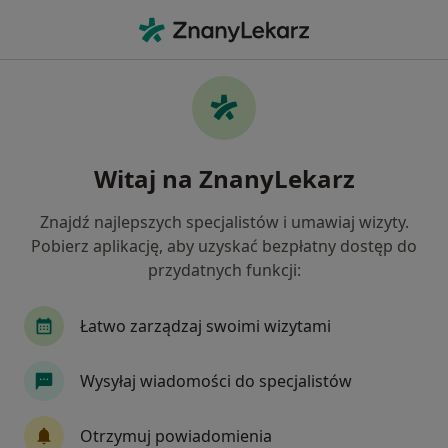
Me
Zaburzenia Osobowości • Banino, pomorskie
Filtry
• 1
Mapa
Zaburzenia osobowości specjaliści w Baninie
Witaj na ZnanyLekarz
Jak działają wyniki wyszukiwania
Znajdź najlepszych specjalistów i umawiaj wizyty.
Pobierz aplikację, aby uzyskać bezpłatny dostęp do
Jakiego specjalisty szukasz?
przydatnych funkcji:
Psycholog
Lekarz medycyny sportowej
Fi
Łatwo zarządzaj swoimi wizytami
Wysyłaj wiadomości do specjalistów
Otrzymuj powiadomienia