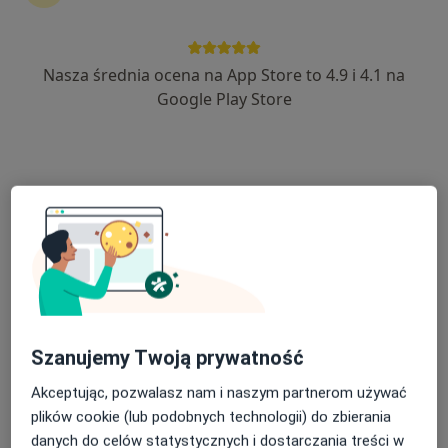
Nasza średnia ocena na App Store to 4.9 i 4.1 na
mgr Ewelina Kania
Google Play Store
·
Więcej
Psycholog
83 opinie
Adres
Online
Mazowiecka, 7, Banino
•
Mapa
Gabinet pomocy psychologicznej Ewelina Kania
Konsultacja psychologiczna
200 zł
Specjalista nie oferuje umawiania online pod tym adresem.
Poproś o wizytę
Szanujemy Twoją prywatność
Akceptując, pozwalasz nam i naszym partnerom używać
plików cookie (lub podobnych technologii) do zbierania
danych do celów statystycznych i dostarczania treści w