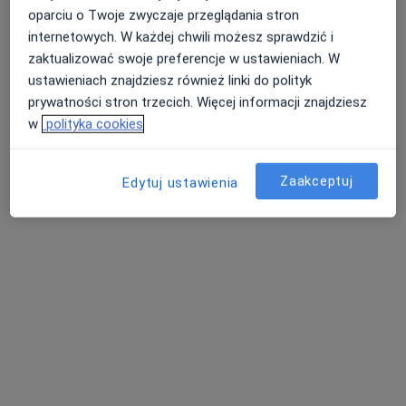
oparciu o Twoje zwyczaje przeglądania stron
internetowych. W każdej chwili możesz sprawdzić i
zaktualizować swoje preferencje w ustawieniach. W
ustawieniach znajdziesz również linki do polityk
prywatności stron trzecich. Więcej informacji znajdziesz
mgr Kinga Pietrakowska
w
polityka cookies
·
Więcej
Psychoterapeuta, Psycholog, Psychotraumatolog
24 opinie
Zaakceptuj
Edytuj ustawienia
Adres
Online
Mazowiecka 7, Banino
•
Mapa
Gabinet Pomocy Psychologicznej Kinga Pietrakowska
Konsultacja psychologiczna
200 zł
Specjalista nie oferuje umawiania online pod tym adresem.
Poproś o wizytę