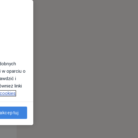
odobnych
i w oparciu o
awdzić i
wnież linki
 cookies
akceptuj
Pon,
Wt,
Śr,
10 Sie
11 Sie
12 Sie