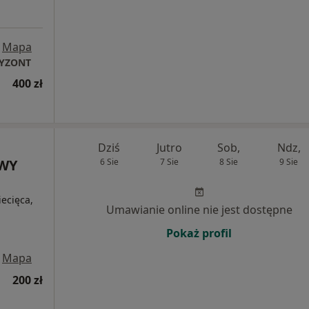
Mapa
RYZONT
400 zł
Dziś
Jutro
Sob,
Ndz,
OWY
6 Sie
7 Sie
8 Sie
9 Sie
iecięca,
Umawianie online nie jest dostępne
Pokaż profil
Mapa
200 zł