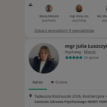
Błażej Matusik
mgr Anna Uss
lek. M
psychiatra
psycholog
psy
Zobacz wszystkich 9 specjalistów
mgr Julia Łuszcz
·
Więcej
Psycholog
24 opinie
Adres
Online
Tadeusza Kościuszki 2/U6, Kościerzyna
•
Centrum Zdrowia Psychicznego NOWY HO