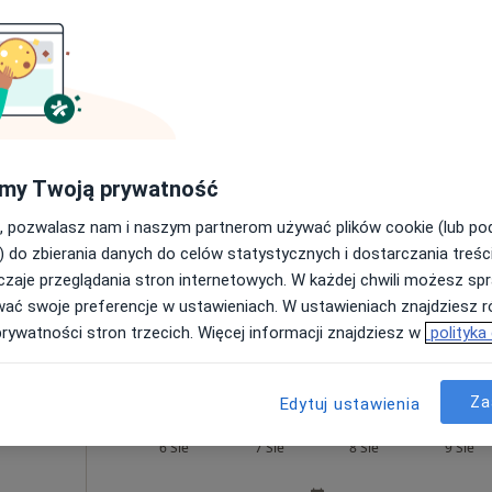
Umawianie online nie jest dostępne
Poproś o wizytę
my Twoją prywatność
, pozwalasz nam i naszym partnerom używać plików cookie (lub p
) do zbierania danych do celów statystycznych i dostarczania treśc
zaje przeglądania stron internetowych. W każdej chwili możesz spr
wać swoje preferencje w ustawieniach. W ustawieniach znajdziesz ró
i par
prywatności stron trzecich. Więcej informacji znajdziesz w
polityka
250 zł
Za
Edytuj ustawienia
nicka
Dziś
Jutro
Sob,
Ndz,
6 Sie
7 Sie
8 Sie
9 Sie