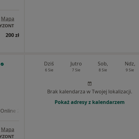
Mapa
RYZONT
200 zł
Dziś
Jutro
Sob,
Ndz,
6 Sie
7 Sie
8 Sie
9 Sie
Brak kalendarza w Twojej lokalizacji.
Pokaż adresy z kalendarzem
Online 2
Mapa
RYZONT