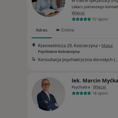
W trakcie specjalizacji (Psy
Lekarz pierwszego kontak
Więcej
57 opinii
Adres
Online
Rzemieślnicza 29, Kościerzyna
•
Mapa
Psychiatra Kościerzyna
Konsultacja psychiatryczna dorosłych (wizyta k
lek. Marcin Myćk
·
Więcej
Psychiatra
18 opinii