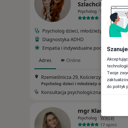
Szlachcikowska
·
Więcej
Psycholog
15 opinii
Psycholog dzieci, młodzieży i dorosłych
Diagnostyka ADHD
Empatia i indywidualne podejście
Szanuje
Akceptując
Adres
Online
technologii
Twoje zwyc
Rzemieślnicza 29, Kościerzyna
•
Mapa
zaktualizo
Psycholog dzieci i młodzieży oraz dorosłych 
do polityk 
Konsultacja psychologiczna
mgr Klaudia Stel
·
Więcej
Psycholog
17 opinii