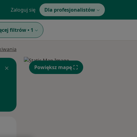
Zaloguj się
Dla profesjonalistów
ęcej filtrów
•
1
ukiwania
Powiększ mapę
Pon,
Wt,
Śr,
10 Sie
11 Sie
12 Sie