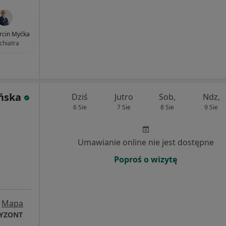
arcin Myćka
chiatra
yńska
Dziś
Jutro
Sob,
Ndz,
6 Sie
7 Sie
8 Sie
9 Sie
Umawianie online nie jest dostępne
Poproś o wizytę
Mapa
RYZONT