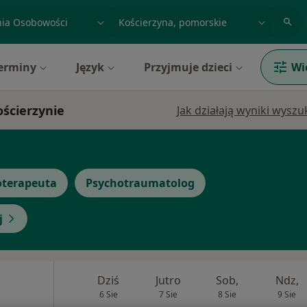
acja, badanie lub nazwisko
miasto lub dzielnica
erminy
Język
Przyjmuje dzieci
Wi
ościerzynie
Jak działają wyniki wysz
oterapeuta
Psychotraumatolog
j
Dziś
Jutro
Sob,
Ndz,
6 Sie
7 Sie
8 Sie
9 Sie