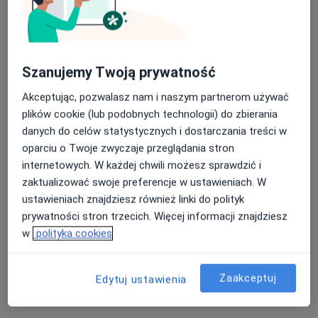
Poproś o wizytę
Szanujemy Twoją prywatność
Akceptując, pozwalasz nam i naszym partnerom używać
plików cookie (lub podobnych technologii) do zbierania
danych do celów statystycznych i dostarczania treści w
oparciu o Twoje zwyczaje przeglądania stron
internetowych. W każdej chwili możesz sprawdzić i
mgr Magdalena Bukała-Ziaja
zaktualizować swoje preferencje w ustawieniach. W
·
Więcej
Psycholog, Psychoterapeuta
ustawieniach znajdziesz również linki do polityk
125 opinii
prywatności stron trzecich. Więcej informacji znajdziesz
Konsultacja psycholog/ Psychoterapia/Badanie
w
polityka cookies
ADHD
Diagnoza spectrum autyzmu -test ADOS
Zaakceptuj
Edytuj ustawienia
Jedna z najlepiej ocenianych klinik w Polsce