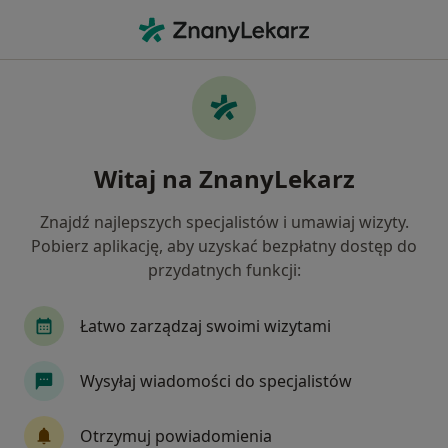
Me
Zaburzenia Odżywiania • Stalowa Wola, podkarpackie
Filtry
• 1
Mapa
Zaburzenia odżywiania specjaliści w
Witaj na ZnanyLekarz
Stalowej Woli
Jak działają wyniki wyszukiwania
Znajdź najlepszych specjalistów i umawiaj wizyty.
Pobierz aplikację, aby uzyskać bezpłatny dostęp do
przydatnych funkcji:
Jakiego specjalisty szukasz?
Psycholog
Psychoterapeuta
Dietetyk
Łatwo zarządzaj swoimi wizytami
Wysyłaj wiadomości do specjalistów
Otrzymuj powiadomienia