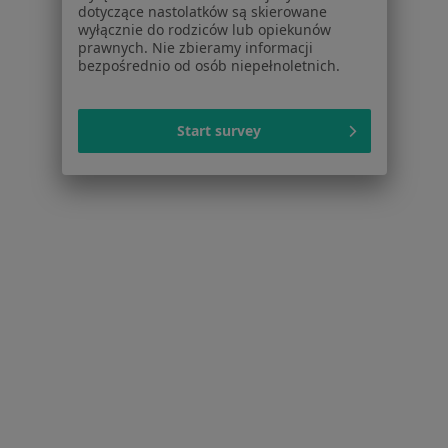
Polityka prywatności dla profesjonalistów, których
dotyczące nastolatków są skierowane
wyłącznie do rodziców lub opiekunów
dane pozyskaliśmy samodzielnie
prawnych. Nie zbieramy informacji
Polityka cookies
bezpośrednio od osób niepełnoletnich.
Jak działają wyniki wyszukiwania
Dostępność
Start survey
O nas
Praca
Rekrutujemy!
Partnerzy
Centrum prasowe
Kontakt
Dla pacjentów
Lekarze
Placówki medyczne
Pytania i odpowiedzi
Usługi i zabiegi
Choroby
Pomoc