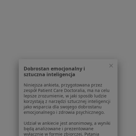
Osteoporoza w Stalowej Woli
Wole tarczycy w Stalowej Woli
Zaburzenia miesiączkowania w Stalowej Woli
Więcej (15)
Więcej w kategorii: Schorzenia w Stalowej Wol
Zaburzenia Odżywiania Specjaliści W Stalowej Woli
Dobrostan emocjonalny i
sztuczna inteligencja
Niniejsza ankieta, przygotowana przez
zespół Patient Care Doctoralia, ma na celu
lepsze zrozumienie, w jaki sposób ludzie
korzystają z narzędzi sztucznej inteligencji
Serwis
jako wsparcia dla swojego dobrostanu
emocjonalnego i zdrowia psychicznego.
Regulamin
Udział w ankiecie jest anonimowy, a wyniki
Polityka prywatności pacjentów
będą analizowane i prezentowane
Polityka prywatności profesjonalistów
wyłącznie w formie zbiorczej. Pytania