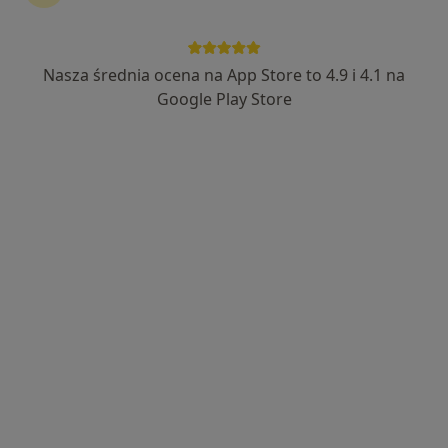
Nasza średnia ocena na App Store to 4.9 i 4.1 na
Google Play Store
Bezpieczne płatności
mgr Katarzyna Nowak-Szelejewska
·
Więcej
Psycholog, Psychoterapeuta
8 opinii
Adres
Online
1 Sierpnia 12/233, Stalowa Wola
•
Mapa
Prywatny gabinet
Konsultacja psychologiczna
180 zł
Specjalista nie oferuje umawiania online pod tym adresem.
Poproś o wizytę