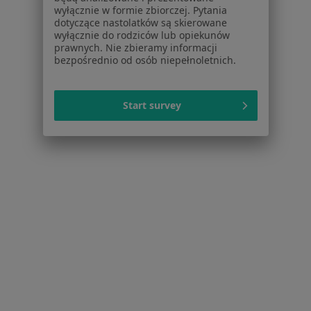
wyłącznie w formie zbiorczej. Pytania
Kontakt
dotyczące nastolatków są skierowane
wyłącznie do rodziców lub opiekunów
Dla pacjentów
prawnych. Nie zbieramy informacji
bezpośrednio od osób niepełnoletnich.
Lekarze
Placówki medyczne
Pytania i odpowiedzi
Start survey
Usługi i zabiegi
Choroby
Pomoc
Aplikacje mobilne
Blog dla pacjentów
Dla profesjonalistów
Cennik
Dla lekarzy
Dla placówek medycznych
Noa Notes
nowość
Baza wiedzy