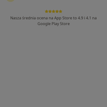
Nasza średnia ocena na App Store to 4.9 i 4.1 na
mgr Justyna Rać
Google Play Store
·
Więcej
Psycholog, Psychoterapeuta certyfikowany
176 opinii
Adres
Online
Aleje Jana Pawła II 25/lok 201, Stalowa Wola
•
Mapa
HEALIO Instytut Psychoterapii Justyna Rać
Konsultacja psychologiczna
250 zł
Specjalista nie oferuje umawiania online pod tym adresem.
Poproś o wizytę