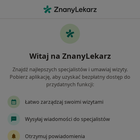
Me
Choroby Tarczycy • Stalowa Wola, podkarpackie
Filtry
• 1
Ubezpieczenie
Map
Choroby tarczycy specjaliści w Stalowej Woli
Witaj na ZnanyLekarz
Jak działają wyniki wyszukiwania
Znajdź najlepszych specjalistów i umawiaj wizyty.
Pobierz aplikację, aby uzyskać bezpłatny dostęp do
Jakiego specjalisty szukasz?
przydatnych funkcji:
Endokrynolog
Dietetyk
Dermatolog
Łatwo zarządzaj swoimi wizytami
Wysyłaj wiadomości do specjalistów
Otrzymuj powiadomienia