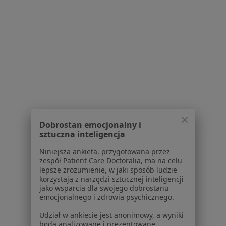
Serwis
Regulamin
Polityka prywatności pacjentów
Polityka prywatności profesjonalistów
Dobrostan emocjonalny i
Polityka prywatności dla profesjonalistów, których
sztuczna inteligencja
dane pozyskaliśmy samodzielnie
Polityka cookies
Niniejsza ankieta, przygotowana przez
zespół Patient Care Doctoralia, ma na celu
Jak działają wyniki wyszukiwania
lepsze zrozumienie, w jaki sposób ludzie
Dostępność
korzystają z narzędzi sztucznej inteligencji
O nas
jako wsparcia dla swojego dobrostanu
emocjonalnego i zdrowia psychicznego.
Praca
Rekrutujemy!
Partnerzy
Udział w ankiecie jest anonimowy, a wyniki
Centrum prasowe
będą analizowane i prezentowane