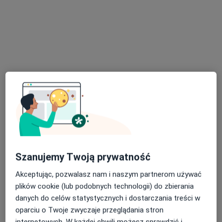
lek. Marta Maria Węgrzyn-Bąk
·
Więcej
Endokrynolog, Internista
32 opinie
Aleje Jana Pawła II 2A, Stalowa Wola
•
Mapa
AQUA-MED
Konsultacja endokrynologiczna
200 zł
Specjalista nie oferuje umawiania online pod tym adresem.
Szanujemy Twoją prywatność
Poproś o wizytę
Akceptując, pozwalasz nam i naszym partnerom używać
plików cookie (lub podobnych technologii) do zbierania
danych do celów statystycznych i dostarczania treści w
oparciu o Twoje zwyczaje przeglądania stron
internetowych. W każdej chwili możesz sprawdzić i