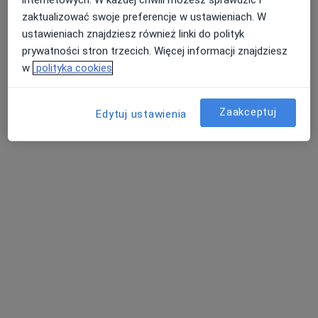
zaktualizować swoje preferencje w ustawieniach. W
ustawieniach znajdziesz również linki do polityk
prywatności stron trzecich. Więcej informacji znajdziesz
w
polityka cookies
mgr inż. Beata Mastalerczyk
·
Więcej
Dietetyk
Zaakceptuj
Edytuj ustawienia
Aleje Jana Pawła II 2A, Stalowa Wola
•
Mapa
AQUA-MED
Konsultacja dietetyczna (pierwsza wizyta)
200 zł
Specjalista nie oferuje umawiania online pod tym adresem.
Poproś o wizytę