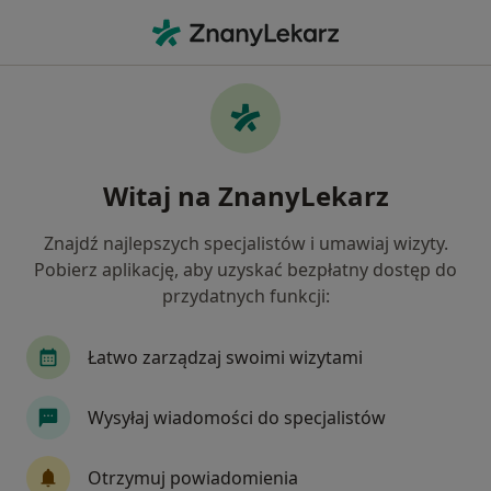
Me
Choroba Gravesa-Basedowa • Stalowa Wola, podkarpackie
Filtry
• 1
Ubezpieczenie
Map
Choroba Gravesa-Basedowa specjaliści w
Witaj na ZnanyLekarz
Stalowej Woli
Jak działają wyniki wyszukiwania
Znajdź najlepszych specjalistów i umawiaj wizyty.
Pobierz aplikację, aby uzyskać bezpłatny dostęp do
przydatnych funkcji:
Jakiego specjalisty szukasz?
Endokrynolog
Internista
Dermatolog
Łatwo zarządzaj swoimi wizytami
Wysyłaj wiadomości do specjalistów
Otrzymuj powiadomienia