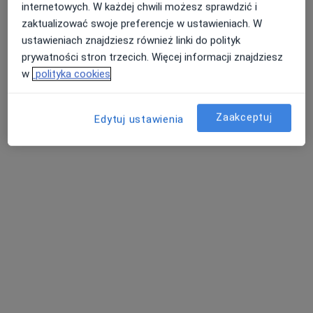
internetowych. W każdej chwili możesz sprawdzić i
zaktualizować swoje preferencje w ustawieniach. W
ustawieniach znajdziesz również linki do polityk
prywatności stron trzecich. Więcej informacji znajdziesz
dr n. med. Agnieszka Polak
w
polityka cookies
·
Więcej
Endokrynolog
224 opinie
Zaakceptuj
Edytuj ustawienia
Adres
Online
Aleje Jana Pawła II 2A, Stalowa Wola
•
Mapa
AQUA-MED
Konsultacja endokrynologiczna
300 zł
Specjalista nie oferuje umawiania online pod tym adresem.
Poproś o wizytę