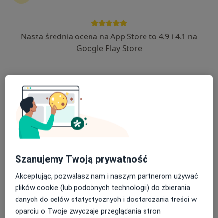
Nasza średnia ocena na App Store to 4.9 i 4.1 na
lek. Marta Maria Węgrzyn-Bąk
Google Play Store
·
Więcej
Endokrynolog, Internista
32 opinie
Aleje Jana Pawła II 2A, Stalowa Wola
•
Mapa
AQUA-MED
Konsultacja endokrynologiczna
200 zł
Specjalista nie oferuje umawiania online pod tym adresem.
Poproś o wizytę
Szanujemy Twoją prywatność
Akceptując, pozwalasz nam i naszym partnerom używać
plików cookie (lub podobnych technologii) do zbierania
danych do celów statystycznych i dostarczania treści w
oparciu o Twoje zwyczaje przeglądania stron