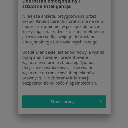
Aplikacje mobilne
Dobrostan emocjonalny i
sztuczna inteligencja
Blog dla pacjentów
Niniejsza ankieta, przygotowana przez
Dla profesjonalistów
zespół Patient Care Doctoralia, ma na celu
lepsze zrozumienie, w jaki sposób ludzie
Cennik
korzystają z narzędzi sztucznej inteligencji
Dla lekarzy
jako wsparcia dla swojego dobrostanu
emocjonalnego i zdrowia psychicznego.
Dla placówek medycznych
Noa Notes
nowość
Udział w ankiecie jest anonimowy, a wyniki
Baza wiedzy
będą analizowane i prezentowane
wyłącznie w formie zbiorczej. Pytania
Centrum Pomocy dla Specjalisty
dotyczące nastolatków są skierowane
wyłącznie do rodziców lub opiekunów
Kontakt
prawnych. Nie zbieramy informacji
ZnanyLekarz - Strona główna
bezpośrednio od osób niepełnoletnich.
ZnanyLekarz Sp. z o.o.
ul. Kolejowa 5/7
Start survey
01-217 Warszawa, Polska
NIP: ⁠7010224868
KRS: ⁠0000347997
REGON: ⁠142276657