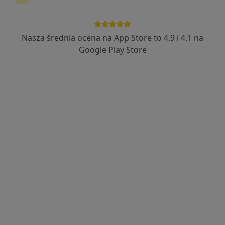
Nasza średnia ocena na App Store to 4.9 i 4.1 na
Google Play Store
Bezpieczne płatności
mgr Karolina Zientek
·
Więcej
Psycholog
11 opinii
Adres 1
Adres 2
Online
ul. Świętokrzyska 53/2-3, Inowrocław
•
Mapa
RehaON Centrum Fizjoterapii
Konsultacja psychologiczna
180 zł
Specjalista nie oferuje umawiania online pod tym adresem.
Poproś o wizytę