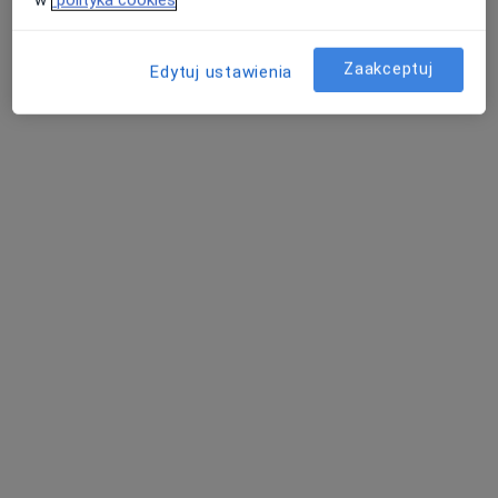
Konsultacja dietetyczna
200 zł
Specjalista nie oferuje umawiania online pod tym adresem.
Zaakceptuj
Edytuj ustawienia
Poproś o wizytę
Bezpieczne płatności
Femimental Specjalistyczne Gabinety
Lekarskie
·
Więcej
Andrologia, Chirurgia, Diabetologia
4005 opinii