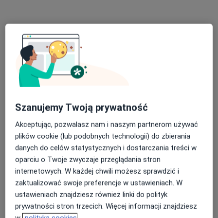
Specjalista nie oferuje umawiania online pod tym adresem.
Poproś o wizytę
Szanujemy Twoją prywatność
Akceptując, pozwalasz nam i naszym partnerom używać
mgr Judyta Malagowska
plików cookie (lub podobnych technologii) do zbierania
·
Więcej
Dietetyk
danych do celów statystycznych i dostarczania treści w
445 opinii
oparciu o Twoje zwyczaje przeglądania stron
internetowych. W każdej chwili możesz sprawdzić i
Adres
Online
zaktualizować swoje preferencje w ustawieniach. W
ustawieniach znajdziesz również linki do polityk
Szeroka 1 budynek Panorama Office, Inowrocław
•
Mapa
prywatności stron trzecich. Więcej informacji znajdziesz
Poradnie Dietetyczne Przyjazny Dietetyk
w
polityka cookies