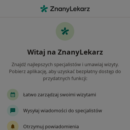
Me
Zaburzenia Odżywiania • Inowrocław, kujawsko-pomorskie
Filtry
• 1
Ubezpieczenie
Map
Zaburzenia odżywiania specjaliści w
Witaj na ZnanyLekarz
Inowrocławiu
Jak działają wyniki wyszukiwania
Znajdź najlepszych specjalistów i umawiaj wizyty.
Pobierz aplikację, aby uzyskać bezpłatny dostęp do
przydatnych funkcji:
Jakiego specjalisty szukasz?
Psycholog
Dietetyk
Psychiatra
Psych
Łatwo zarządzaj swoimi wizytami
Wysyłaj wiadomości do specjalistów
Otrzymuj powiadomienia