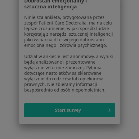
Dobrostan emocjonalny i
Więcej (15)
sztuczna inteligencja
Więcej w kategorii: Schorzenia w Inowrocław
Niniejsza ankieta, przygotowana przez
zespół Patient Care Doctoralia, ma na celu
lepsze zrozumienie, w jaki sposób ludzie
Zaburzenia Odżywiania Specjaliści W Inowrocławiu
korzystają z narzędzi sztucznej inteligencji
jako wsparcia dla swojego dobrostanu
emocjonalnego i zdrowia psychicznego.
Udział w ankiecie jest anonimowy, a wyniki
będą analizowane i prezentowane
wyłącznie w formie zbiorczej. Pytania
dotyczące nastolatków są skierowane
Serwis
wyłącznie do rodziców lub opiekunów
prawnych. Nie zbieramy informacji
Regulamin
bezpośrednio od osób niepełnoletnich.
Polityka prywatności pacjentów
Polityka prywatności profesjonalistów
Polityka prywatności dla profesjonalistów, których
Start survey
dane pozyskaliśmy samodzielnie
Polityka cookies
Jak działają wyniki wyszukiwania