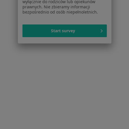
Pomoc
wyłącznie do rodziców lub opiekunów
prawnych. Nie zbieramy informacji
Aplikacje mobilne
bezpośrednio od osób niepełnoletnich.
Blog dla pacjentów
Dla profesjonalistów
Start survey
Cennik
Dla lekarzy
Dla placówek medycznych
Noa Notes
nowość
Baza wiedzy
Centrum Pomocy dla Specjalisty
Kontakt
ZnanyLekarz - Strona główna
ZnanyLekarz Sp. z o.o.
ul. Kolejowa 5/7
01-217 Warszawa, Polska
NIP: ⁠7010224868
KRS: ⁠0000347997