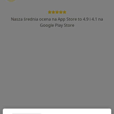
Nasza średnia ocena na App Store to 4.9 i 4.1 na
Google Play Store
Bezpieczne płatności
prof. dr hab. n. med. Jacek Małyszko
·
Więcej
Nefrolog, Internista, Transplantolog
6 opinii
Sybiraków 5/3, Łomża
•
Mapa
BELMEDICA
Konsultacja hipertensjologiczna
300 zł
Specjalista nie oferuje umawiania online pod tym adresem.
Poproś o wizytę