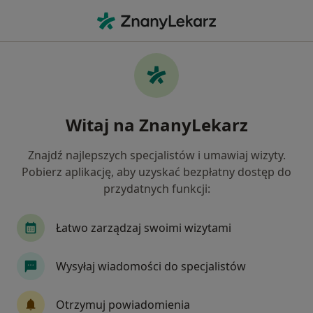
Me
Zaburzenia Oddawania Moczu • Łomża, podlaskie
Filtry
• 1
Ubezpieczenie
Map
Zaburzenia oddawania moczu specjaliści w
Witaj na ZnanyLekarz
Łomży
Jak działają wyniki wyszukiwania
Znajdź najlepszych specjalistów i umawiaj wizyty.
Pobierz aplikację, aby uzyskać bezpłatny dostęp do
przydatnych funkcji:
Jakiego specjalisty szukasz?
Urolog
Internista
Chirurg
Kardiolog
Łatwo zarządzaj swoimi wizytami
Wysyłaj wiadomości do specjalistów
Otrzymuj powiadomienia