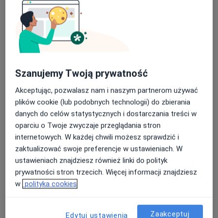
Bezpieczne płatności
lek. Radosław Piotrowski
Szanujemy Twoją prywatność
·
Więcej
W trakcie specjalizacji (Urolog)
Akceptując, pozwalasz nam i naszym partnerom używać
17 opinii
plików cookie (lub podobnych technologii) do zbierania
danych do celów statystycznych i dostarczania treści w
Sybiraków 5/3, Łomża
•
Mapa
oparciu o Twoje zwyczaje przeglądania stron
BELMEDICA
internetowych. W każdej chwili możesz sprawdzić i
Konsultacja urologiczna
250 zł
zaktualizować swoje preferencje w ustawieniach. W
Specjalista nie oferuje umawiania online pod tym adresem.
ustawieniach znajdziesz również linki do polityk
prywatności stron trzecich. Więcej informacji znajdziesz
Poproś o wizytę
w
polityka cookies
Zaakceptuj
Edytuj ustawienia