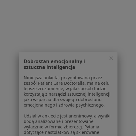
Polityka prywatności profesjonalistów
Polityka prywatności dla profesjonalistów, których
dane pozyskaliśmy samodzielnie
Polityka cookies
Jak działają wyniki wyszukiwania
Dostępność
O nas
Praca
Rekrutujemy!
Dobrostan emocjonalny i
Partnerzy
sztuczna inteligencja
Centrum prasowe
Kontakt
Niniejsza ankieta, przygotowana przez
zespół Patient Care Doctoralia, ma na celu
Dla pacjentów
lepsze zrozumienie, w jaki sposób ludzie
korzystają z narzędzi sztucznej inteligencji
jako wsparcia dla swojego dobrostanu
Lekarze
emocjonalnego i zdrowia psychicznego.
Placówki medyczne
Pytania i odpowiedzi
Udział w ankiecie jest anonimowy, a wyniki
będą analizowane i prezentowane
Usługi i zabiegi
wyłącznie w formie zbiorczej. Pytania
Choroby
dotyczące nastolatków są skierowane