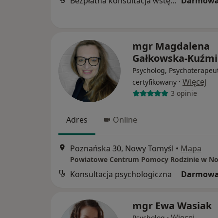
Bezpłatna konsultacja wstępna - telefoniczna
Darmowa
mgr Magdalena
Gałkowska-Kuźm
Psycholog, Psychoterapeu
·
Więcej
certyfikowany
3 opinie
Adres
Online
Poznańska 30, Nowy Tomyśl
•
Mapa
Konsultacja psychologiczna
Darmowa
mgr Ewa Wasiak
·
Więcej
Psycholog