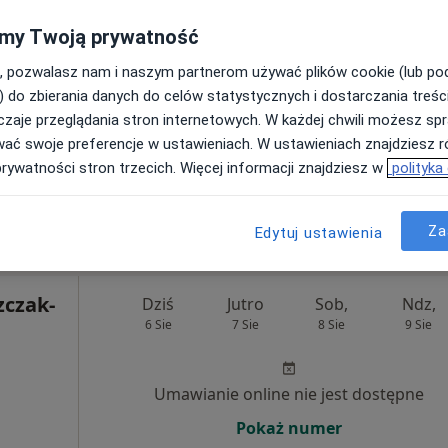
Poproś o wizytę
my Twoją prywatność
płacą
, pozwalasz nam i naszym partnerom używać plików cookie (lub p
) do zbierania danych do celów statystycznych i dostarczania treśc
zaje przeglądania stron internetowych. W każdej chwili możesz spr
wać swoje preferencje w ustawieniach. W ustawieniach znajdziesz ró
prywatności stron trzecich. Więcej informacji znajdziesz w
polityka
a
Za
Edytuj ustawienia
230 zł
czak-
Dziś
Jutro
Sob,
Ndz,
6 Sie
7 Sie
8 Sie
9 Sie
Umawianie online nie jest dostępne
Pokaż numer