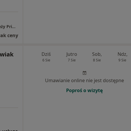
Poradnia Psychologiczna dla dzieci i młodzieży Primum Vivere
rak ceny
owiak
Dziś
Jutro
Sob,
Ndz,
6 Sie
7 Sie
8 Sie
9 Sie
Umawianie online nie jest dostępne
Poproś o wizytę