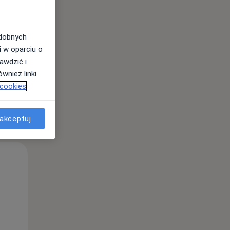
odobnych
i w oparciu o
awdzić i
wnież linki
 cookies
akceptuj
Pon,
Wt,
Śr,
10 Sie
11 Sie
12 Sie