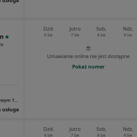
 usługa
Dziś
Jutro
Sob,
Ndz,
in
6 Sie
7 Sie
8 Sie
9 Sie
ta
Umawianie online nie jest dostępne
Pokaż numer
Powiatowe Centrum Pomocy Rodzinie w Nowym Tomyślu
 usługa
Dziś
Jutro
Sob,
Ndz,
6 Sie
7 Sie
8 Sie
9 Sie