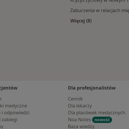
Kryzys życiowy w Nowym 
Zaburzenia w relacjach m
Więcej (8)
ego Tomyśla
Więcej w kategorii:
cjentów
Dla profesjonalistów
e
Cennik
ki medyczne
Dla lekarzy
a i odpowiedzi
Dla placówek medycznych
i zabiegi
Noa Notes
nowość
by
Baza wiedzy