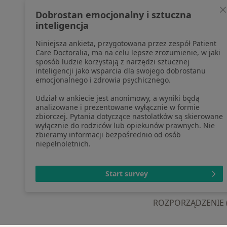
profesjonalistów, których dane
Pomoc
Dobrostan emocjonalny i sztuczna
pozyskaliśmy samodzielnie
Aplika
inteligencja
Polityka cookies
Blog d
Niniejsza ankieta, przygotowana przez zespół Patient
Jak działają wyniki wyszukiwania
Care Doctoralia, ma na celu lepsze zrozumienie, w jaki
Dostępność
sposób ludzie korzystają z narzędzi sztucznej
O nas
inteligencji jako wsparcia dla swojego dobrostanu
emocjonalnego i zdrowia psychicznego.
Praca
Rekrutujemy!
Partnerzy
Udział w ankiecie jest anonimowy, a wyniki będą
Centrum prasowe
analizowane i prezentowane wyłącznie w formie
zbiorczej. Pytania dotyczące nastolatków są skierowane
Kontakt
wyłącznie do rodziców lub opiekunów prawnych. Nie
zbieramy informacji bezpośrednio od osób
niepełnoletnich.
otwiera się w now
otwiera s
o
Polska
,
Türkiye
,
España
,
Start survey
ROZPORZĄDZENIE (UE