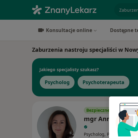
specjaliz
Konsultacje online
Dostępne t
Zaburzenia nastroju specjaliści w No
Jakiego specjalisty szukasz?
Psycholog
Psychoterapeuta
Bezpieczne płatności
mgr Anna Smuśki
Psycholog, Psychoterapeu