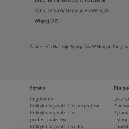
Zaburzenia nastroju w Kościanie
Zaburzenia nastroju w Plewiskach
Więcej (12)
Więcej w kategorii: W pobliżu Now
Zaburzenia Nastroju Specjaliści W Nowym Tomyślu
Serwis
Dla pa
Regulamin
Lekarz
Polityka prywatności pacjentów
Placów
Polityka prywatności
Pytani
profesjonalistów
Usługi 
Polityka prywatności dla
Choro