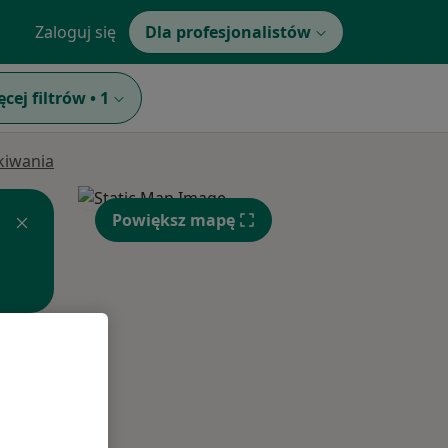
Zaloguj się
Dla profesjonalistów
ęcej filtrów
•
1
ukiwania
Powiększ mapę
Pon,
Wt,
Śr,
10 Sie
11 Sie
12 Sie