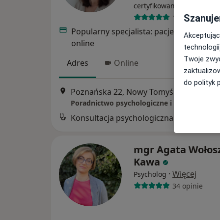
·
Więcej
certyfikowany
Szanuje
19 opinii
Popularny specjalista: pacjenci chętnie 
Akceptując
online
technologii
Twoje zwyc
Adres
Online
zaktualizo
do polityk 
Poznańska 22, Nowy Tomyśl
•
Mapa
Poradnictwo psychologiczne i psychoterapi
Konsultacja psychologiczna
mgr Agata Wołosz
Kawa
·
Więcej
Psycholog
34 opinie