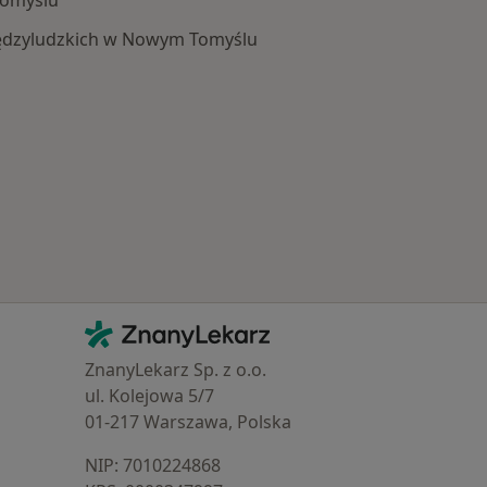
Tomyślu
iędzyludzkich w Nowym Tomyślu
 Schorzenia w Nowym Tomyślu
Kontakt
ZnanyLekarz - Strona główna
ZnanyLekarz Sp. z o.o.
ul. Kolejowa 5/7
01-217 Warszawa, Polska
NIP: ⁠7010224868