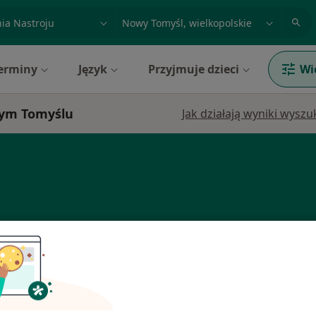
acja, badanie lub nazwisko
miasto lub dzielnica
erminy
Język
Przyjmuje dzieci
Wi
wym Tomyślu
Jak działają wyniki wysz
Dziś
Jutro
Sob,
Ndz,
6 Sie
7 Sie
8 Sie
9 Sie
ewicz
ta
Umawianie online nie jest dostępne