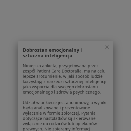
Dostępność
O nas
Praca
Rekrutujemy!
Partnerzy
Centrum prasowe
Kontakt
Dobrostan emocjonalny i
Dla pacjentów
sztuczna inteligencja
Lekarze
Niniejsza ankieta, przygotowana przez
Placówki medyczne
zespół Patient Care Doctoralia, ma na celu
Pytania i odpowiedzi
lepsze zrozumienie, w jaki sposób ludzie
korzystają z narzędzi sztucznej inteligencji
Usługi i zabiegi
jako wsparcia dla swojego dobrostanu
Choroby
emocjonalnego i zdrowia psychicznego.
Pomoc
Udział w ankiecie jest anonimowy, a wyniki
Aplikacje mobilne
będą analizowane i prezentowane
Blog dla pacjentów
wyłącznie w formie zbiorczej. Pytania
dotyczące nastolatków są skierowane
Dla profesjonalistów
wyłącznie do rodziców lub opiekunów
prawnych. Nie zbieramy informacji