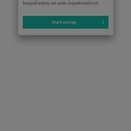
Cennik
bezpośrednio od osób niepełnoletnich.
Dla lekarzy
Dla placówek medycznych
Start survey
Noa Notes
nowość
Baza wiedzy
Centrum Pomocy dla Specjalisty
Kontakt
ZnanyLekarz - Strona główna
ZnanyLekarz Sp. z o.o.
ul. Kolejowa 5/7
01-217 Warszawa, Polska
NIP: ⁠7010224868
KRS: ⁠0000347997
REGON: ⁠142276657
Sąd Rejonowy dla m.st. Warszawy w Warszawie XII
Wydział Gospodarczy KRS