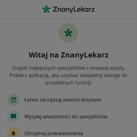
Me
Zaburzenia Nastroju • Borkowo, pomorskie
Filtry
• 1
Mapa
Zaburzenia nastroju specjaliści w Borkowie
Witaj na ZnanyLekarz
Jak działają wyniki wyszukiwania
Znajdź najlepszych specjalistów i umawiaj wizyty.
Pobierz aplikację, aby uzyskać bezpłatny dostęp do
Jakiego specjalisty szukasz?
przydatnych funkcji:
Psycholog
Psycholog dziecięcy
Logopeda
Łatwo zarządzaj swoimi wizytami
Wysyłaj wiadomości do specjalistów
Otrzymuj powiadomienia