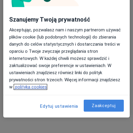
Szanujemy Twoją prywatność
Akceptując, pozwalasz nam i naszym partnerom używać
plików cookie (lub podobnych technologii) do zbierania
danych do celów statystycznych i dostarczania treści w
mgr Monika Leźniewicz - Bajczyk
oparciu o Twoje zwyczaje przeglądania stron
Psycholog, Psycholog dziecięcy
internetowych. W każdej chwili możesz sprawdzić i
48 opinii
zaktualizować swoje preferencje w ustawieniach. W
ustawieniach znajdziesz również linki do polityk
Adres
Online
prywatności stron trzecich. Więcej informacji znajdziesz
w
polityka cookies
Kasztanowa 75c/2, Borkowo
•
Mapa
Centrum Psychologiczne Akacjowa
Zaakceptuj
Edytuj ustawienia
Konsultacja psychologiczna
250 zł
Specjalista nie oferuje umawiania online pod tym adresem.
Poproś o wizytę