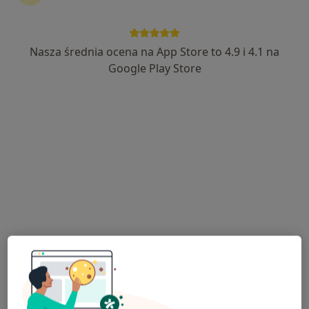
Nasza średnia ocena na App Store to 4.9 i 4.1 na
Bezpieczne płatności
Google Play Store
mgr Karolina Kąkołowicz
·
Więcej
Psycholog, Psychotraumatolog
46 opinii
Adres
Online
Stylowa 4a/6, Borkowo
•
Mapa
In Therapy Progress
Konsultacja psychologiczna (pierwsza wizyta)
210 zł
Specjalista nie oferuje umawiania online pod tym adresem.
Poproś o wizytę