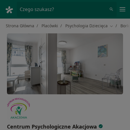
Me
Czego szukasz?
Strona Główna
Placówki
Psychologia Dziecięca
Bork
Zmień mia
Centrum Psychologiczne Akacjowa