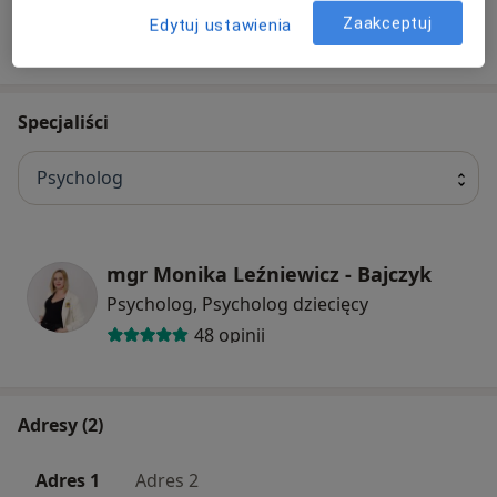
Zaakceptuj
Edytuj ustawienia
W jaki sposób ustalane są ceny?
Specjaliści
Psycholog
mgr Monika Leźniewicz - Bajczyk
Psycholog, Psycholog dziecięcy
48 opinii
Adresy (2)
Adres 1
Adres 2