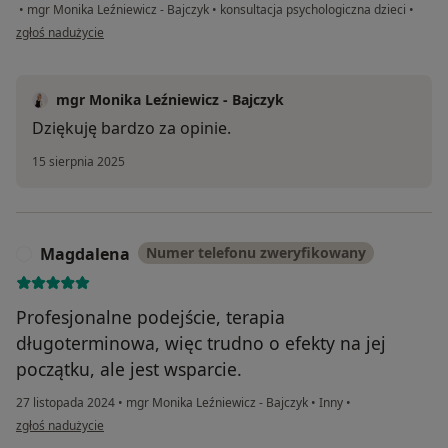
•
mgr Monika Leźniewicz - Bajczyk
•
konsultacja psychologiczna dzieci
•
w opinii użytkownika Michalina
zgłoś nadużycie
mgr Monika Leźniewicz - Bajczyk
Dziękuję bardzo za opinie.
15 sierpnia 2025
Magdalena
Numer telefonu zweryfikowany
M
Profesjonalne podejście, terapia
długoterminowa, więc trudno o efekty na jej
początku, ale jest wsparcie.
27 listopada 2024
•
mgr Monika Leźniewicz - Bajczyk
•
Inny
•
w opinii użytkownika Magdalena
zgłoś nadużycie