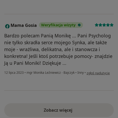
Mama Gosia
Weryfikacja wizyty
M
Bardzo polecam Panią Monikę ... Pani Psycholog
nie tylko skradła serce mojego Synka, ale także
moje - wrażliwa, delikatna, ale i stanowcza i
konkretna! Jeśli ktoś potrzebuje pomocy- znajdzie
Ją u Pani Moniki! Dziękuje ...
w opinii użytkownik
12 lipca 2023
•
mgr Monika Leźniewicz - Bajczyk
•
Inny
•
zgłoś nadużycie
Zobacz więcej