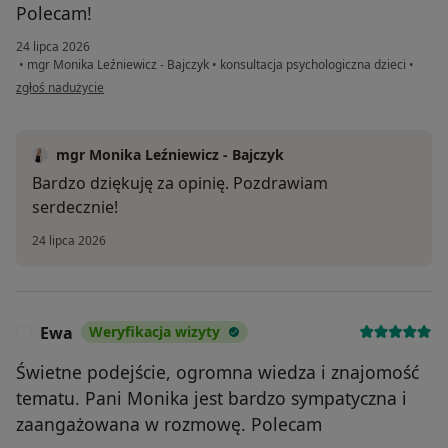
Polecam!
24 lipca 2026
•
mgr Monika Leźniewicz - Bajczyk
•
konsultacja psychologiczna dzieci
•
w opinii użytkownika Dominika
zgłoś nadużycie
mgr Monika Leźniewicz - Bajczyk
Bardzo dziękuję za opinię. Pozdrawiam
serdecznie!
24 lipca 2026
Ewa
Weryfikacja wizyty
E
Świetne podejście, ogromna wiedza i znajomość
tematu. Pani Monika jest bardzo sympatyczna i
zaangażowana w rozmowę. Polecam