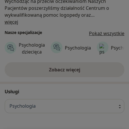
Wychodząc na przeciw oczekiwaniom Naszych
Pacjentów poszerzyliśmy działalność Centrum o
wykwalifikowaną pomoc logopedy oraz
O nas
neurologopedy. Ponadto w ofercie Centrum Akacjowa
więcej
pojawiła się również terapia ręki oraz Trening
Nasze specjalizacje
Pokaż wszystkie
Umiejętności Społecznych dla dzieci. Serdecznie
zapraszamy.
Psychologia
Psychologia
Psychot
dziecięca
Zobacz więcej
Usługi
Psychologia