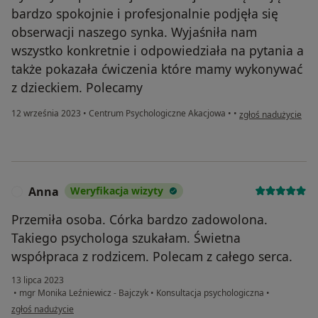
bardzo spokojnie i profesjonalnie podjęła się
obserwacji naszego synka. Wyjaśniła nam
wszystko konkretnie i odpowiedziała na pytania a
także pokazała ćwiczenia które mamy wykonywać
z dzieckiem. Polecamy
w opinii użytkownik
12 września 2023
•
Centrum Psychologiczne Akacjowa
•
•
zgłoś nadużycie
Anna
Weryfikacja wizyty
A
Przemiła osoba. Córka bardzo zadowolona.
Takiego psychologa szukałam. Świetna
współpraca z rodzicem. Polecam z całego serca.
13 lipca 2023
•
mgr Monika Leźniewicz - Bajczyk
•
Konsultacja psychologiczna
•
w opinii użytkownika Anna
zgłoś nadużycie