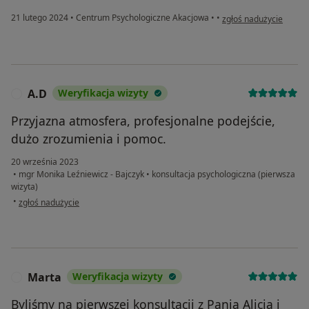
w opinii użytkownika E
21 lutego 2024
•
Centrum Psychologiczne Akacjowa
•
•
zgłoś nadużycie
A.D
Weryfikacja wizyty
A
Przyjazna atmosfera, profesjonalne podejście,
dużo zrozumienia i pomoc.
20 września 2023
•
mgr Monika Leźniewicz - Bajczyk
•
konsultacja psychologiczna (pierwsza
wizyta)
w opinii użytkownika A.D
•
zgłoś nadużycie
Marta
Weryfikacja wizyty
M
Byliśmy na pierwszej konsultacji z Panią Alicją i