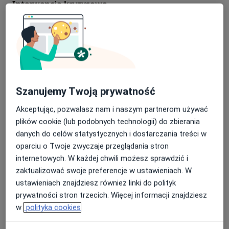
Interwencja kryzysowa
interwencja kryzysowa
250 zł
Szczegóły
Konsultacja psychologiczna
Konsultacja psychologiczna
250 zł
Szczegóły
Szanujemy Twoją prywatność
Konsultacja psychologiczna (kolejna wizyta)
konsultacja psychologiczna (kolejna wi
250 zł
Szczegóły
Akceptując, pozwalasz nam i naszym partnerom używać
plików cookie (lub podobnych technologii) do zbierania
Konsultacja psychologiczna (pierwsza wizyta)
danych do celów statystycznych i dostarczania treści w
oparciu o Twoje zwyczaje przeglądania stron
konsultacja psychologiczna (pierwsza 
250 zł
Szczegóły
internetowych. W każdej chwili możesz sprawdzić i
zaktualizować swoje preferencje w ustawieniach. W
Konsultacja psychologiczna dzieci
ustawieniach znajdziesz również linki do polityk
konsultacja psychologiczna dzieci
250 zł
Szczegóły
prywatności stron trzecich. Więcej informacji znajdziesz
w
polityka cookies
+ 2 usługi