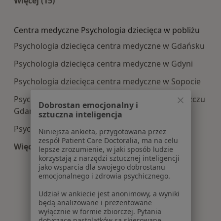
Więcej (15)
Więcej w kategorii: Najczęście leczone choroby
Centra medyczne Psychologia dziecięca w pobliżu
Psychologia dziecięca centra medyczne w Gdańsku
Psychologia dziecięca centra medyczne w Gdyni
Psychologia dziecięca centra medyczne w Sopocie
Psychologia dziecięca centra medyczne w Pruszczu
Dobrostan emocjonalny i
Gdańskim
sztuczna inteligencja
Psychologia dziecięca centra medyczne w Rumi
Niniejsza ankieta, przygotowana przez
zespół Patient Care Doctoralia, ma na celu
Więcej (11)
lepsze zrozumienie, w jaki sposób ludzie
Więcej w kategorii: Centra medyczne Psychologi
korzystają z narzędzi sztucznej inteligencji
jako wsparcia dla swojego dobrostanu
emocjonalnego i zdrowia psychicznego.
Udział w ankiecie jest anonimowy, a wyniki
będą analizowane i prezentowane
wyłącznie w formie zbiorczej. Pytania
dotyczące nastolatków są skierowane