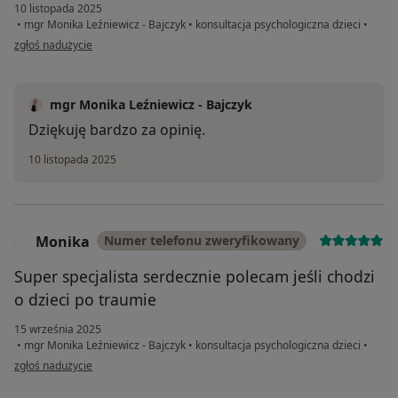
10 listopada 2025
•
mgr Monika Leźniewicz - Bajczyk
•
konsultacja psychologiczna dzieci
•
w opinii użytkownika Ewa
zgłoś nadużycie
mgr Monika Leźniewicz - Bajczyk
Dziękuję bardzo za opinię.
10 listopada 2025
Monika
Numer telefonu zweryfikowany
M
Super specjalista serdecznie polecam jeśli chodzi
o dzieci po traumie
15 września 2025
•
mgr Monika Leźniewicz - Bajczyk
•
konsultacja psychologiczna dzieci
•
w opinii użytkownika Monika
zgłoś nadużycie