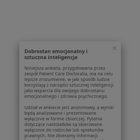
Pomoc
Aplikacje mobilne
Blog dla pacjentów
Dla profesjonalistów
Cennik
Dla lekarzy
Dobrostan emocjonalny i
Dla placówek medycznych
sztuczna inteligencja
Noa Notes
nowość
Niniejsza ankieta, przygotowana przez
Baza wiedzy
zespół Patient Care Doctoralia, ma na celu
Centrum Pomocy dla Specjalisty
lepsze zrozumienie, w jaki sposób ludzie
korzystają z narzędzi sztucznej inteligencji
Kontakt
jako wsparcia dla swojego dobrostanu
ZnanyLekarz - Strona główna
emocjonalnego i zdrowia psychicznego.
ZnanyLekarz Sp. z o.o.
Udział w ankiecie jest anonimowy, a wyniki
będą analizowane i prezentowane
ul. Kolejowa 5/7
wyłącznie w formie zbiorczej. Pytania
01-217 Warszawa, Polska
dotyczące nastolatków są skierowane
wyłącznie do rodziców lub opiekunów
NIP: ⁠7010224868
prawnych. Nie zbieramy informacji