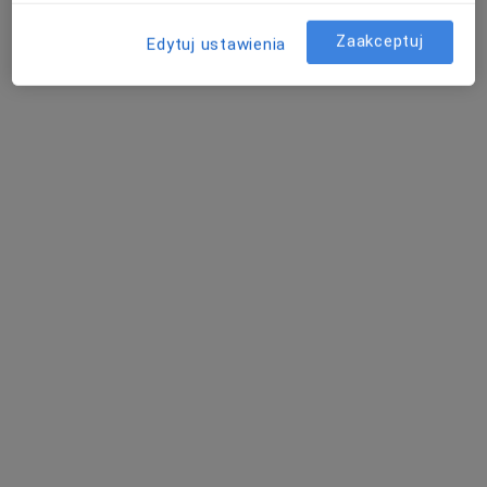
Zaakceptuj
Edytuj ustawienia
lek. Marta Jancewicz
·
Więcej
W trakcie specjalizacji (Radiolog)
1 opinia
Chodzież
•
Mapa
Prywatny gabinet
Konsultacja radiologiczna
Brak ceny
Specjalista nie oferuje umawiania online pod tym adresem.
Poproś o wizytę