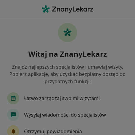
Me
Zaburzenia Krążenia • Piła, wielkopolskie
Filtry
• 1
Ubezpieczenie
Map
Zaburzenia krążenia specjaliści w Pile
Witaj na ZnanyLekarz
Jak działają wyniki wyszukiwania
Znajdź najlepszych specjalistów i umawiaj wizyty.
Pobierz aplikację, aby uzyskać bezpłatny dostęp do
Jakiego specjalisty szukasz?
przydatnych funkcji:
Internista
Kardiolog
Anestezjolog
Ch
Łatwo zarządzaj swoimi wizytami
Wysyłaj wiadomości do specjalistów
Otrzymuj powiadomienia