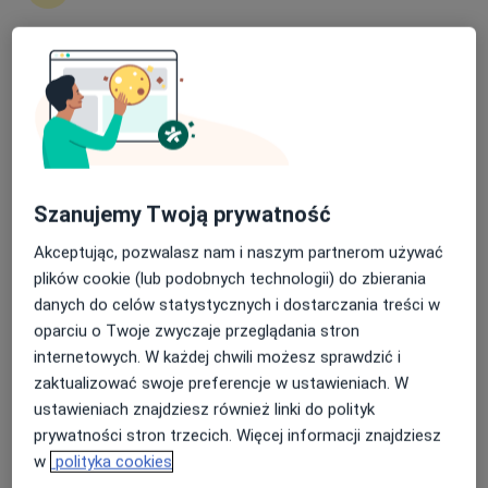
Nasza średnia ocena na App Store to 4.9 i 4.1 na
lek. Igor Jeremicz
Google Play Store
·
Więcej
Kardiolog, Internista
13 opinii
Wojska Polskiego 43, Piła
•
Mapa
Ars Medical
Szanujemy Twoją prywatność
Konsultacja kardiologiczna
Brak ceny
Akceptując, pozwalasz nam i naszym partnerom używać
Specjalista nie oferuje umawiania online pod tym adresem.
plików cookie (lub podobnych technologii) do zbierania
danych do celów statystycznych i dostarczania treści w
Poproś o wizytę
oparciu o Twoje zwyczaje przeglądania stron
internetowych. W każdej chwili możesz sprawdzić i
zaktualizować swoje preferencje w ustawieniach. W
ustawieniach znajdziesz również linki do polityk
prywatności stron trzecich. Więcej informacji znajdziesz
w
polityka cookies