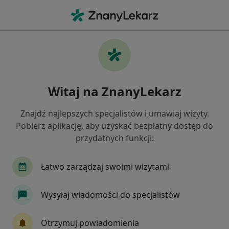
Me
Wypalenie Zawodowe • Rzeszów, podkarpackie
Filtry
• 1
Ubezpieczenie
Map
Wypalenie zawodowe specjaliści w
Witaj na ZnanyLekarz
Rzeszowie
Jak działają wyniki wyszukiwania
Znajdź najlepszych specjalistów i umawiaj wizyty.
Pobierz aplikację, aby uzyskać bezpłatny dostęp do
przydatnych funkcji:
Jakiego specjalisty szukasz?
Psycholog
Psychoterapeuta
Psycholog dz
Łatwo zarządzaj swoimi wizytami
Wysyłaj wiadomości do specjalistów
Otrzymuj powiadomienia