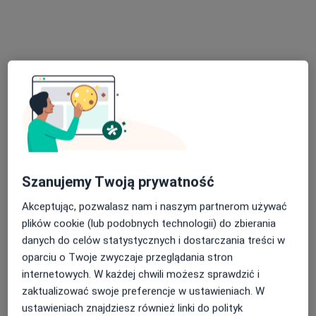
Zygmuntowska 9, Rzeszów
•
Mapa
G-Home Centrum Psychologiczno-Medyczne 3
Konsultacja psychologiczna
220 zł
Specjalista nie oferuje umawiania online pod tym adresem.
Poproś o wizytę
Szanujemy Twoją prywatność
Akceptując, pozwalasz nam i naszym partnerom używać
plików cookie (lub podobnych technologii) do zbierania
danych do celów statystycznych i dostarczania treści w
Bezpieczne płatności
oparciu o Twoje zwyczaje przeglądania stron
mgr Paulina Zagajewska
internetowych. W każdej chwili możesz sprawdzić i
·
Więcej
zaktualizować swoje preferencje w ustawieniach. W
Psycholog, Psychotraumatolog
11 opinii
ustawieniach znajdziesz również linki do polityk