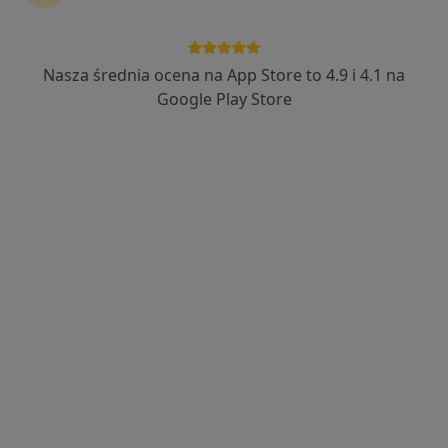
Nasza średnia ocena na App Store to 4.9 i 4.1 na
Google Play Store
Bezpieczne płatności
mgr Aneta Lenartowicz
·
Więcej
Psycholog
10 opinii
Adres
Online 1
Online 2
Zygmuntowska 9, Rzeszów
•
Mapa
G-Home Centrum Psychologiczno-Medyczne 3
Konsultacja psychologiczna online
220 zł
Specjalista nie oferuje umawiania online pod tym adresem.
Poproś o wizytę