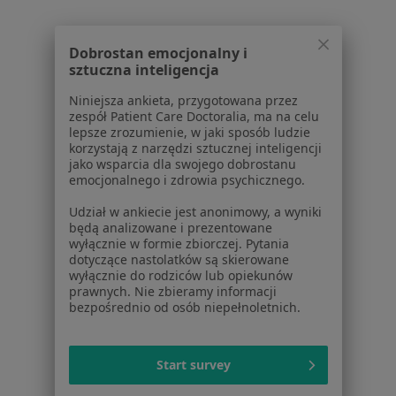
Powiązane wyszukiwania
Dobrostan emocjonalny i
W pobliżu Rzeszowa
sztuczna inteligencja
Wypalenie zawodowe w Dębicy
Niniejsza ankieta, przygotowana przez
zespół Patient Care Doctoralia, ma na celu
Wypalenie zawodowe w Krosnie
lepsze zrozumienie, w jaki sposób ludzie
korzystają z narzędzi sztucznej inteligencji
Wypalenie zawodowe w
jako wsparcia dla swojego dobrostanu
emocjonalnego i zdrowia psychicznego.
Wypalenie zawodowe w Strzyżowie
Udział w ankiecie jest anonimowy, a wyniki
Wypalenie zawodowe w Mielcu
będą analizowane i prezentowane
wyłącznie w formie zbiorczej. Pytania
Więcej (1)
dotyczące nastolatków są skierowane
Więcej w kategorii: W pobliżu Rzeszowa
wyłącznie do rodziców lub opiekunów
prawnych. Nie zbieramy informacji
Schorzenia w Rzeszowie
bezpośrednio od osób niepełnoletnich.
Zaburzenia emocjonalne w Rzeszowie
Zaburzenia lękowe w Rzeszowie
Start survey
Depresja w Rzeszowie