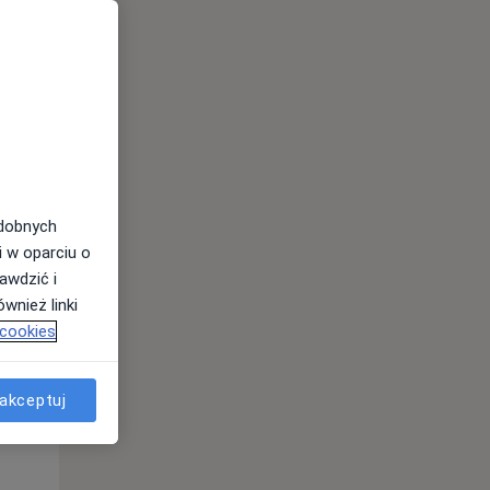
odobnych
i w oparciu o
awdzić i
wnież linki
 cookies
akceptuj
Pon,
Wt,
Śr,
10 Sie
11 Sie
12 Sie