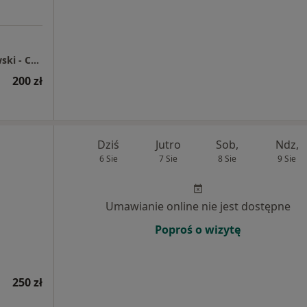
Prywatny Gabinet Lekarski Tadeusz Markowski - Centrum Medyczne Fortitudo
200 zł
Dziś
Jutro
Sob,
Ndz,
6 Sie
7 Sie
8 Sie
9 Sie
Umawianie online nie jest dostępne
Poproś o wizytę
250 zł