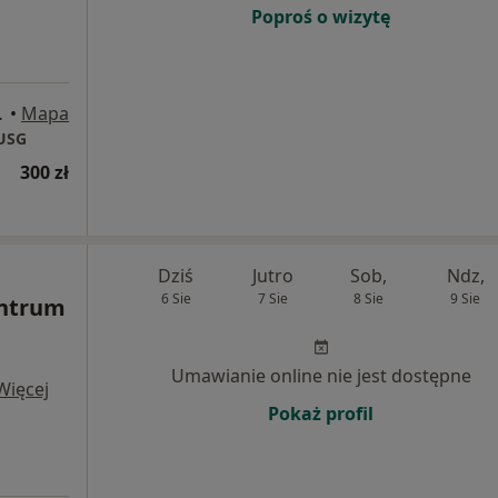
Poproś o wizytę
binet 209, Rzeszów
•
Mapa
 USG
300 zł
Dziś
Jutro
Sob,
Ndz,
6 Sie
7 Sie
8 Sie
9 Sie
entrum
Umawianie online nie jest dostępne
Więcej
Pokaż profil