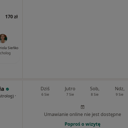
170 zł
iola Sieńko
cholog
ła
Dziś
Jutro
Sob,
Ndz,
6 Sie
7 Sie
8 Sie
9 Sie
·
strolog)
Umawianie online nie jest dostępne
Poproś o wizytę