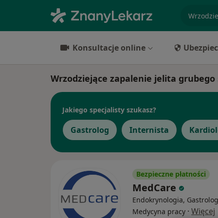
specjaliz
Konsultacje online
Ubezpiec
Wrzodziejące zapalenie jelita grubego 
Jakiego specjalisty szukasz?
Gastrolog
Internista
Kardio
Bezpieczne płatności
MedCare
Endokrynologia, Gastrolog
·
Więcej
Medycyna pracy