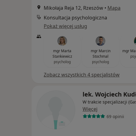
Mikołaja Reja 12, Rzeszów
•
Mapa
Konsultacja psychologiczna
Pokaż więcej usług
mgr Marta
mgr Marcin
mgr Mar
Stankiewicz
Stochmal
psy
psycholog
psycholog
Zobacz wszystkich 4 specjalistów
lek. Wojciech Kud
W trakcie specjalizacji (Ga
Więcej
69 opinii