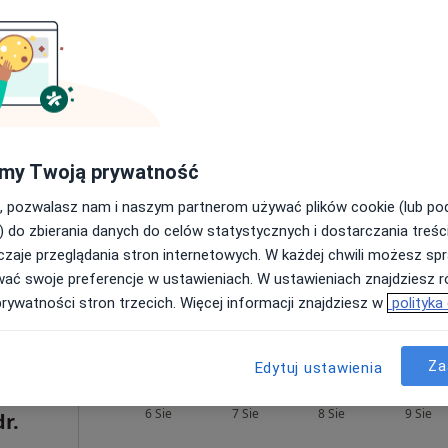
Pokaż profil
łacą
180 zł
my Twoją prywatność
, pozwalasz nam i naszym partnerom używać plików cookie (lub p
) do zbierania danych do celów statystycznych i dostarczania treśc
. i n. o zdr.
zaje przeglądania stron internetowych. W każdej chwili możesz spr
 Błotnicki
wać swoje preferencje w ustawieniach. W ustawieniach znajdziesz ró
strolog
prywatności stron trzecich. Więcej informacji znajdziesz w
polityka
Za
Edytuj ustawienia
Dziś
Jutro
Sob,
Ndz,
6 Sie
7 Sie
8 Sie
9 Sie
dr.