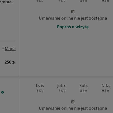
6 Sie
7 Sie
8 Sie
9 Sie
·
ernista)
Umawianie online nie jest dostępne
Poproś o wizytę
•
Mapa
250 zł
Dziś
Jutro
Sob,
Ndz,
6 Sie
7 Sie
8 Sie
9 Sie
Umawianie online nie jest dostępne