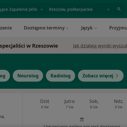
acja, badanie lub nazwisko
miasto lub dzielnica
zenie
Dostępne terminy
Język
Przyjmu
specjaliści w Rzeszowie
Jak działają wyniki wysz
log
Neurolog
Radiolog
Zobacz więcej
Dziś
Jutro
Sob,
Ndz,
6 Sie
7 Sie
8 Sie
9 Sie
ia,
Umawianie online nie jest dostępne