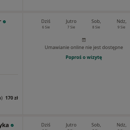
r
Dziś
Jutro
Sob,
Ndz,
6 Sie
7 Sie
8 Sie
9 Sie
Umawianie online nie jest dostępne
Poproś o wizytę
a)
170 zł
tyka
Dziś
Jutro
Sob,
Ndz,