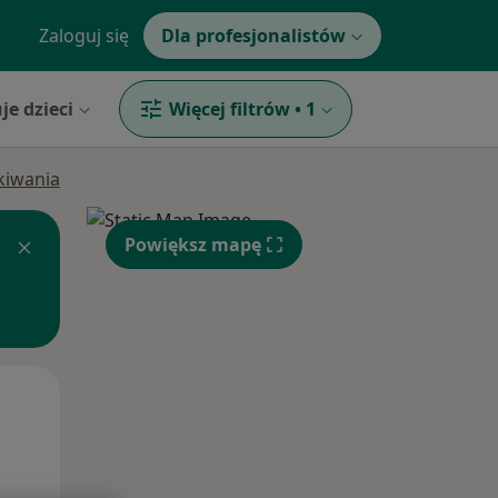
Zaloguj się
Dla profesjonalistów
je dzieci
Więcej filtrów
•
1
ukiwania
Powiększ mapę
Pon,
Wt,
Śr,
10 Sie
11 Sie
12 Sie