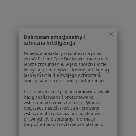
Placówki medyczne
Pytania i odpowiedzi
Usługi i zabiegi
Choroby
Pomoc
Dobrostan emocjonalny i
sztuczna inteligencja
Aplikacje mobilne
Blog dla pacjentów
Niniejsza ankieta, przygotowana przez
zespół Patient Care Doctoralia, ma na celu
Dla profesjonalistów
lepsze zrozumienie, w jaki sposób ludzie
korzystają z narzędzi sztucznej inteligencji
Cennik
jako wsparcia dla swojego dobrostanu
Dla lekarzy
emocjonalnego i zdrowia psychicznego.
Dla placówek medycznych
Udział w ankiecie jest anonimowy, a wyniki
Noa Notes
nowość
będą analizowane i prezentowane
Baza wiedzy
wyłącznie w formie zbiorczej. Pytania
dotyczące nastolatków są skierowane
Centrum Pomocy dla Specjalisty
wyłącznie do rodziców lub opiekunów
prawnych. Nie zbieramy informacji
Kontakt
bezpośrednio od osób niepełnoletnich.
ZnanyLekarz - Strona główna