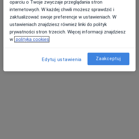
oparciu o Twoje zwyczaje przeglądania stron
internetowych. W każdej chwili możesz sprawdzić i
zaktualizować swoje preferencje w ustawieniach. W
ustawieniach znajdziesz również linki do polityk
prywatności stron trzecich. Więcej informacji znajdziesz
w
polityka cookies
Niepubliczny Zakład Opieki Zdrowotnej w
Kłaju
Endokrynologia
Zaakceptuj
Edytuj ustawienia
8 opinii
Kłaj 820, Kłaj
•
Mapa
Konsultacja endokrynologiczna
240 zł
lek. Witold Ziaja
endokrynolog
Brak dostępnych specjalistów z wolnymi terminami w tym centrum medycznym.