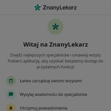
Me
Wole Tarczycy • Niepołomice, małopolskie
Filtry
• 1
Mapa
Wole tarczycy specjaliści w Niepołomicach
Witaj na ZnanyLekarz
Jak działają wyniki wyszukiwania
Znajdź najlepszych specjalistów i umawiaj wizyty.
Pobierz aplikację, aby uzyskać bezpłatny dostęp do
Jakiego specjalisty szukasz?
przydatnych funkcji:
Endokrynolog
Chirurg
Onkolog
Anes
Łatwo zarządzaj swoimi wizytami
Wysyłaj wiadomości do specjalistów
Otrzymuj powiadomienia