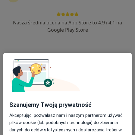
Nasza średnia ocena na App Store to 4.9 i 4.1 na
lek. Witold Ziaja
Google Play Store
·
Więcej
Endokrynolog
79 opinii
Adres 1
Adres 2
Stefana Batorego 57a, Niepołomice
•
Mapa
NCPL Niepołomickie Centrum Profilaktyczno - Lecznicze
Konsultacja endokrynologiczna
Brak ceny
Specjalista nie oferuje umawiania online pod tym adresem.
Szanujemy Twoją prywatność
Poproś o wizytę
Akceptując, pozwalasz nam i naszym partnerom używać
plików cookie (lub podobnych technologii) do zbierania
danych do celów statystycznych i dostarczania treści w