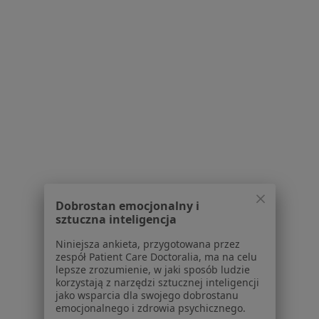
Centrum prasowe
Kontakt
Dla pacjentów
Lekarze
Placówki medyczne
Pytania i odpowiedzi
Usługi i zabiegi
Choroby
Pomoc
Aplikacje mobilne
Blog dla pacjentów
Dobrostan emocjonalny i
sztuczna inteligencja
Dla profesjonalistów
Niniejsza ankieta, przygotowana przez
Cennik
zespół Patient Care Doctoralia, ma na celu
lepsze zrozumienie, w jaki sposób ludzie
Dla lekarzy
korzystają z narzędzi sztucznej inteligencji
Dla placówek medycznych
jako wsparcia dla swojego dobrostanu
Noa Notes
nowość
emocjonalnego i zdrowia psychicznego.