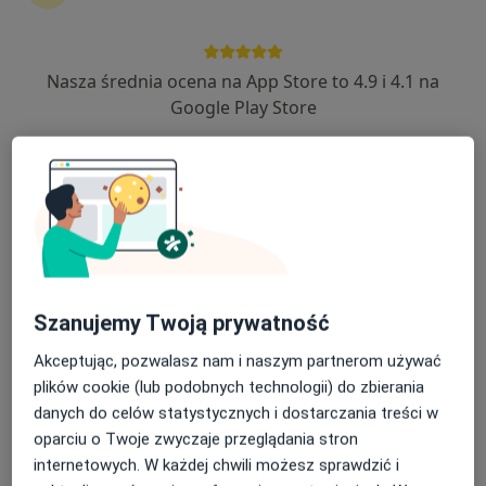
Nasza średnia ocena na App Store to 4.9 i 4.1 na
dr n. med. Grzegorz Ostromecki
Google Play Store
·
Więcej
Nefrolog, Internista
6 opinii
Adres 1
Adres 2
Kilińszczaków 60-62-64/2B, Wałcz
•
Mapa
Gabinety Medclinic Wałcz
Konsultacja internistyczna
350 zł
Szanujemy Twoją prywatność
Specjalista nie oferuje umawiania online pod tym adresem.
Akceptując, pozwalasz nam i naszym partnerom używać
Poproś o wizytę
plików cookie (lub podobnych technologii) do zbierania
danych do celów statystycznych i dostarczania treści w
oparciu o Twoje zwyczaje przeglądania stron
internetowych. W każdej chwili możesz sprawdzić i