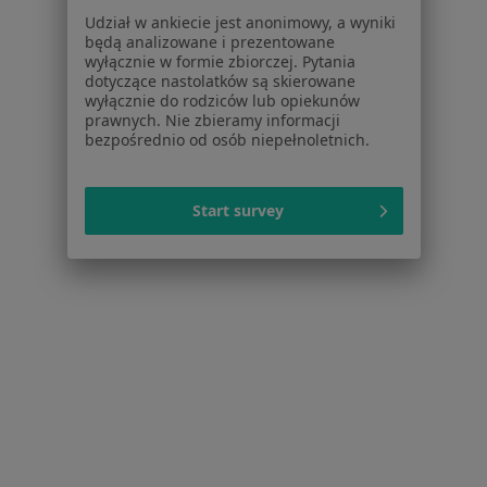
Baza wiedzy
Udział w ankiecie jest anonimowy, a wyniki
Centrum Pomocy dla Specjalisty
będą analizowane i prezentowane
wyłącznie w formie zbiorczej. Pytania
Kontakt
dotyczące nastolatków są skierowane
ZnanyLekarz - Strona główna
wyłącznie do rodziców lub opiekunów
prawnych. Nie zbieramy informacji
ZnanyLekarz Sp. z o.o.
bezpośrednio od osób niepełnoletnich.
ul. Kolejowa 5/7
01-217 Warszawa, Polska
Start survey
NIP: ⁠7010224868
KRS: ⁠0000347997
REGON: ⁠142276657
Sąd Rejonowy dla m.st. Warszawy w Warszawie XII
Wydział Gospodarczy KRS
Facebook
otwiera się w nowej karcie