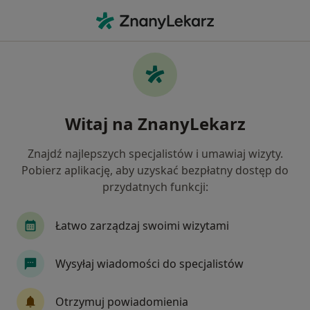
Me
Wodonercze • Piła, wielkopolskie
Filtry
• 1
Ubezpieczenie
Map
Wodonercze specjaliści w Pile
Witaj na ZnanyLekarz
Jak działają wyniki wyszukiwania
Znajdź najlepszych specjalistów i umawiaj wizyty.
Pobierz aplikację, aby uzyskać bezpłatny dostęp do
Jakiego specjalisty szukasz?
przydatnych funkcji:
Internista
Nefrolog
Chirurg
Lekarz r
Łatwo zarządzaj swoimi wizytami
Wysyłaj wiadomości do specjalistów
Otrzymuj powiadomienia