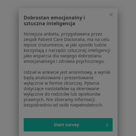
Regulamin
Polityka prywatności pacjentów
Dobrostan emocjonalny i
sztuczna inteligencja
Polityka prywatności profesjonalistów
Polityka prywatności dla profesjonalistów, których
Niniejsza ankieta, przygotowana przez
dane pozyskaliśmy samodzielnie
zespół Patient Care Doctoralia, ma na celu
lepsze zrozumienie, w jaki sposób ludzie
Polityka cookies
korzystają z narzędzi sztucznej inteligencji
Jak działają wyniki wyszukiwania
jako wsparcia dla swojego dobrostanu
Dostępność
emocjonalnego i zdrowia psychicznego.
O nas
Udział w ankiecie jest anonimowy, a wyniki
Praca
Rekrutujemy!
będą analizowane i prezentowane
Partnerzy
wyłącznie w formie zbiorczej. Pytania
dotyczące nastolatków są skierowane
Centrum prasowe
wyłącznie do rodziców lub opiekunów
Kontakt
prawnych. Nie zbieramy informacji
bezpośrednio od osób niepełnoletnich.
Dla pacjentów
Lekarze
Start survey
Placówki medyczne
Pytania i odpowiedzi