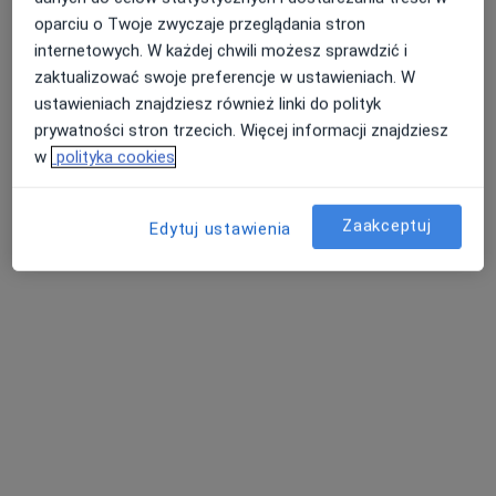
oparciu o Twoje zwyczaje przeglądania stron
Działkowa 4A, Zielona Góra
•
Mapa
internetowych. W każdej chwili możesz sprawdzić i
NovaMed Centrum Medyczne
zaktualizować swoje preferencje w ustawieniach. W
Konsultacja urologiczna
od 350 zł
ustawieniach znajdziesz również linki do polityk
Specjalista nie oferuje umawiania online pod tym adresem.
prywatności stron trzecich. Więcej informacji znajdziesz
w
polityka cookies
Poproś o wizytę
Zaakceptuj
Edytuj ustawienia
lek. Daniel Barycki
·
Więcej
Urolog
425 opinii