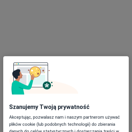
Konsultacja chirurgiczna
400 zł
Specjalista nie oferuje umawiania online pod tym adresem.
Poproś o wizytę
lek. Jakub Kwapisz
·
Więcej
Urolog
Szanujemy Twoją prywatność
1251 opinii
Akceptując, pozwalasz nam i naszym partnerom używać
Adres
Online
plików cookie (lub podobnych technologii) do zbierania
danych do celów statystycznych i dostarczania treści w