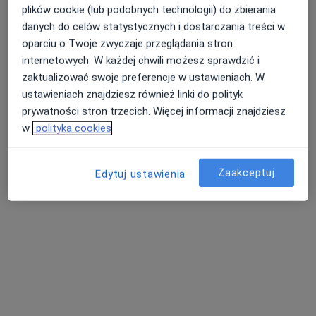
plików cookie (lub podobnych technologii) do zbierania
danych do celów statystycznych i dostarczania treści w
oparciu o Twoje zwyczaje przeglądania stron
Bezpieczne płatności
internetowych. W każdej chwili możesz sprawdzić i
MIŁO Clinic
zaktualizować swoje preferencje w ustawieniach. W
·
Więcej
Stomatologia, Stomatologia dziecięca, Fizjoterapia
ustawieniach znajdziesz również linki do polityk
79 opinii
prywatności stron trzecich. Więcej informacji znajdziesz
w
polityka cookies
Jaworowa 5/9, Ostroróg
•
Mapa
Konsultacja fizjoterapeutyczna
230 zł
Zaakceptuj
Pokaż więcej usług
Edytuj ustawienia
lek. dent. Joanna
lek. dent. Aleksandra
lek. dent. Dominika
Dąbrowicz
Dunikowska
Bednarowicz
stomatolog
stomatolog
stomatolog
Zobacz wszystkich 8 specjalistów
Brak dostępnych specjalistów z wolnymi terminami w tym centrum medycznym.