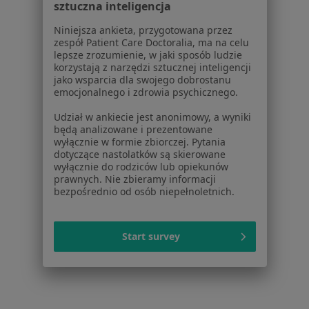
sztuczna inteligencja
Choroby
Pomoc
Niniejsza ankieta, przygotowana przez
zespół Patient Care Doctoralia, ma na celu
Aplikacje mobilne
lepsze zrozumienie, w jaki sposób ludzie
Blog dla pacjentów
korzystają z narzędzi sztucznej inteligencji
jako wsparcia dla swojego dobrostanu
Dla profesjonalistów
emocjonalnego i zdrowia psychicznego.
Cennik
Udział w ankiecie jest anonimowy, a wyniki
będą analizowane i prezentowane
Dla lekarzy
wyłącznie w formie zbiorczej. Pytania
Dla placówek medycznych
dotyczące nastolatków są skierowane
Noa Notes
nowość
wyłącznie do rodziców lub opiekunów
prawnych. Nie zbieramy informacji
Baza wiedzy
bezpośrednio od osób niepełnoletnich.
Centrum Pomocy dla Specjalisty
Kontakt
ZnanyLekarz - Strona główna
Start survey
ZnanyLekarz Sp. z o.o.
ul. Kolejowa 5/7
01-217 Warszawa, Polska