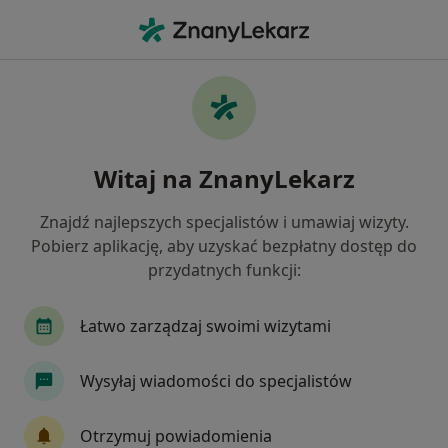
Me
Wcześniactwo • Szamotuły, wielkopolskie
Filtry
• 1
Mapa
Wcześniactwo specjaliści w Szamotułach
Witaj na ZnanyLekarz
Jak działają wyniki wyszukiwania
Znajdź najlepszych specjalistów i umawiaj wizyty.
Pobierz aplikację, aby uzyskać bezpłatny dostęp do
Jakiego specjalisty szukasz?
przydatnych funkcji:
Fizjoterapeuta
Psycholog
Logopeda
Łatwo zarządzaj swoimi wizytami
Wysyłaj wiadomości do specjalistów
Otrzymuj powiadomienia