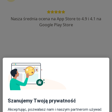
Nasza średnia ocena na App Store to 4.9 i 4.1 na
mgr Joanna Trawińska-Piosik
Google Play Store
·
Więcej
Fizjoterapeuta, Fizjoterapeuta dziecięcy
8 opinii
Górki 24, Szamotuły
•
Mapa
FizjoBaby Fizjoterapia dzieci i niemowląt
Konsultacja fizjoterapeutyczna
190 zł
Specjalista nie oferuje umawiania online pod tym adresem.
Poproś o wizytę
Szanujemy Twoją prywatność
Akceptując, pozwalasz nam i naszym partnerom używać