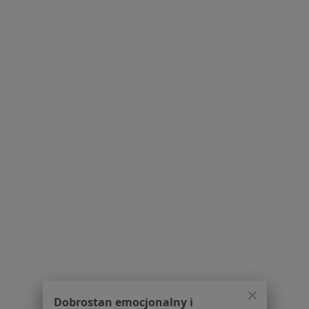
Regulamin
Polityka prywatności pacjentów
Polityka prywatności profesjonalistów
Polityka prywatności dla profesjonalistów, których
dane pozyskaliśmy samodzielnie
Polityka cookies
Jak działają wyniki wyszukiwania
Dostępność
O nas
Praca
Rekrutujemy!
Partnerzy
Centrum prasowe
Kontakt
Dla pacjentów
Lekarze
Placówki medyczne
Pytania i odpowiedzi
Dobrostan emocjonalny i
Usługi i zabiegi