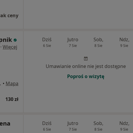
rak ceny
pnik
Dziś
Jutro
Sob,
Ndz,
6 Sie
7 Sie
8 Sie
9 Sie
·
Więcej
Umawianie online nie jest dostępne
Poproś o wizytę
10, Legionowo
•
Mapa
130 zł
lena
Dziś
Jutro
Sob,
Ndz,
6 Sie
7 Sie
8 Sie
9 Sie