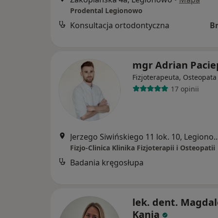
Prodental Legionowo
Konsultacja ortodontyczna
B
mgr Adrian Pacie
Fizjoterapeuta, Osteopata
17 opinii
Jerzego Siwińskiego 11 lok. 
Fizjo-Clinica Klinika Fizjoterapii i Osteopatii
Badania kręgosłupa
lek. dent. Magda
Kania