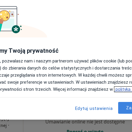
Dziś
Jutro
Sob,
Ndz,
6 Sie
7 Sie
8 Sie
9 Sie
a
ka
Umawianie online nie jest dostępne
Poproś o wizytę
my Twoją prywatność
, pozwalasz nam i naszym partnerom używać plików cookie (lub p
200 zł
) do zbierania danych do celów statystycznych i dostarczania treśc
zaje przeglądania stron internetowych. W każdej chwili możesz spr
wać swoje preferencje w ustawieniach. W ustawieniach znajdziesz ró
prywatności stron trzecich. Więcej informacji znajdziesz w
polityka
Dziś
Jutro
Sob,
Ndz,
6 Sie
7 Sie
8 Sie
9 Sie
Za
Edytuj ustawienia
ujący
Umawianie online nie jest dostępne
·
znej
Poproś o wizytę