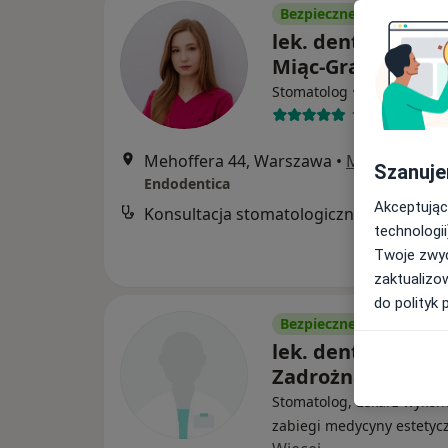
Bezpieczne płatności
lek. dent. Karolin
Miąc-Grądzielews
·
Więcej
Stomatolog
11 opinii
Mehoffera 44, Warszawa
•
Mapa
Szanuje
Endodentica
Akceptując
Konsultacja stomatologiczna
technologii
Twoje zwyc
zaktualizo
do polityk 
Bezpieczne płatności
lek. dent. Monika
Zadrożna
Stomatolog, Lekarz wykon
zabiegi medycyny estetyc