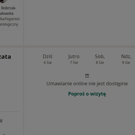
a Bobrzak-
ałowska
tka/higienist
atologiczny
zata
Dziś
Jutro
Sob,
Ndz,
6 Sie
7 Sie
8 Sie
9 Sie
Umawianie online nie jest dostępne
Poproś o wizytę
a