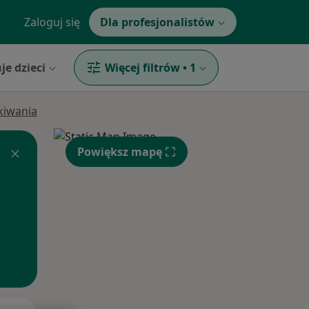
Zaloguj się
Dla profesjonalistów
je dzieci
Więcej filtrów
•
1
ukiwania
Powiększ mapę