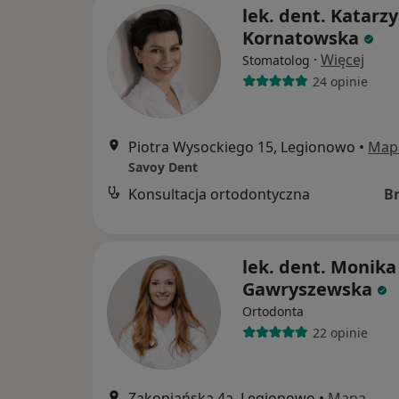
lek. dent. Katarz
Kornatowska
·
Więcej
Stomatolog
24 opinie
Piotra Wysockiego 15, Legionowo
•
Map
Savoy Dent
Konsultacja ortodontyczna
B
lek. dent. Monika
Gawryszewska
Ortodonta
22 opinie
Zakopiańska 4a, Legionowo
•
Mapa