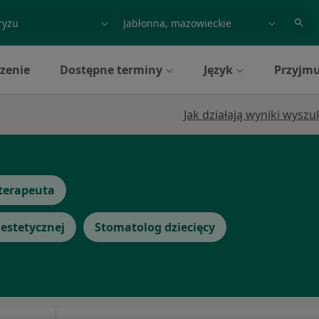
acja, badanie lub nazwisko
miasto lub dzielnica
zenie
Dostępne terminy
Język
Przyjmu
Jak działają wyniki wysz
oterapeuta
estetycznej
Stomatolog dziecięcy