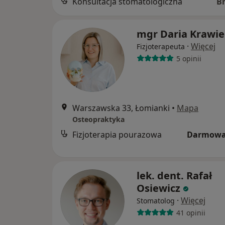
Konsultacja stomatologiczna
B
mgr Daria Krawie
·
Więcej
Fizjoterapeuta
5 opinii
Warszawska 33, Łomianki
•
Mapa
Osteopraktyka
Fizjoterapia pourazowa
Darmowa
lek. dent. Rafał
Osiewicz
·
Więcej
Stomatolog
41 opinii