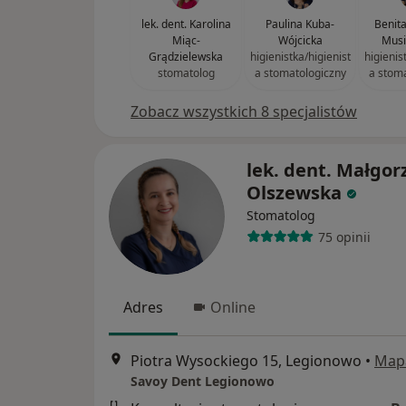
lek. dent. Karolina
Paulina Kuba-
Benit
Miąc-
Wójcicka
Musi
Grądzielewska
higienistka/higienist
higienis
stomatolog
a stomatologiczny
a stom
Zobacz wszystkich 8 specjalistów
lek. dent. Małgor
Olszewska
Stomatolog
75 opinii
Adres
Online
Piotra Wysockiego 15, Legionowo
•
Map
Savoy Dent Legionowo