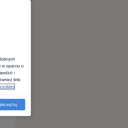
Pon,
Wt,
Śr,
10 Sie
11 Sie
12 Sie
odobnych
i w oparciu o
awdzić i
wnież linki
 cookies
Pon,
Wt,
Śr,
10 Sie
11 Sie
12 Sie
akceptuj