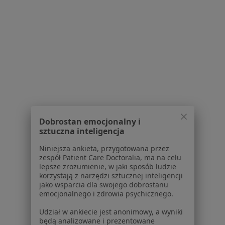
Regulamin
Polityka prywatności pacjentów
Polityka prywatności profesjonalistów
Polityka prywatności dla profesjonalistów, których
dane pozyskaliśmy samodzielnie
Polityka cookies
Jak działają wyniki wyszukiwania
Dostępność
O nas
Praca
Rekrutujemy!
Dobrostan emocjonalny i
Partnerzy
sztuczna inteligencja
Centrum prasowe
Niniejsza ankieta, przygotowana przez
Kontakt
zespół Patient Care Doctoralia, ma na celu
lepsze zrozumienie, w jaki sposób ludzie
Dla pacjentów
korzystają z narzędzi sztucznej inteligencji
jako wsparcia dla swojego dobrostanu
Lekarze
emocjonalnego i zdrowia psychicznego.
Placówki medyczne
Udział w ankiecie jest anonimowy, a wyniki
Pytania i odpowiedzi
będą analizowane i prezentowane