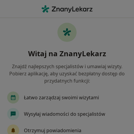
Me
Urazy • Szamotuły, wielkopolskie
Filtry
• 1
Mapa
Urazy specjaliści w Szamotułach
Witaj na ZnanyLekarz
Jak działają wyniki wyszukiwania
Znajdź najlepszych specjalistów i umawiaj wizyty.
Pobierz aplikację, aby uzyskać bezpłatny dostęp do
Jakiego specjalisty szukasz?
przydatnych funkcji:
Ortopeda
Fizjoterapeuta
Ginekolog
Łatwo zarządzaj swoimi wizytami
Wysyłaj wiadomości do specjalistów
Otrzymuj powiadomienia