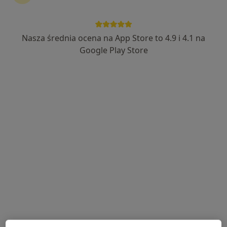
Nasza średnia ocena na App Store to 4.9 i 4.1 na
mgr Lidia Kruczyńska
Google Play Store
Fizjoterapeuta
27 opinii
Adres 1
Adres 2
Online
Łąkowa 16, Szamotuły
•
Mapa
Ma-Dent
Konsultacja fizjoterapeutyczna
200 zł
Specjalista nie oferuje umawiania online pod tym adresem.
Poproś o wizytę