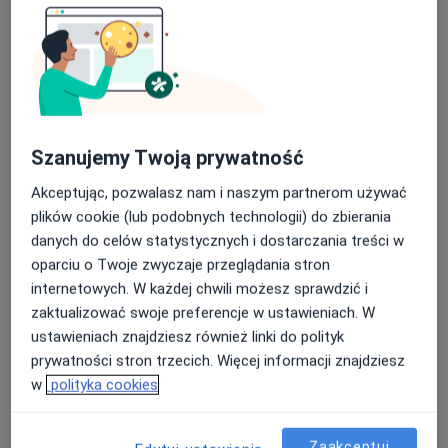
lek. Stanisław Chmiel
Szanujemy Twoją prywatność
·
Więcej
Ortopeda
168 opinii
Akceptując, pozwalasz nam i naszym partnerom używać
plików cookie (lub podobnych technologii) do zbierania
Adres
Online
danych do celów statystycznych i dostarczania treści w
oparciu o Twoje zwyczaje przeglądania stron
Garncarska. 12, Szamotuły
•
Mapa
internetowych. W każdej chwili możesz sprawdzić i
K-Med Gabinety Medyczne i Stomatologiczne
zaktualizować swoje preferencje w ustawieniach. W
ustawieniach znajdziesz również linki do polityk
Konsultacja ortopedyczna
250 zł
prywatności stron trzecich. Więcej informacji znajdziesz
Specjalista nie oferuje umawiania online pod tym adresem.
w
polityka cookies
Poproś o wizytę
Zaakceptuj