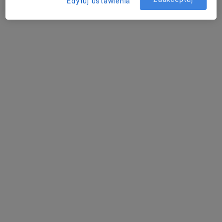
Edytuj ustawienia
mgr Weronika Demska
·
Więcej
Fizjoterapeuta, Osteopata
18 opinii
Ul. Młyńska 5a,, Szamotuły
•
Mapa
Gabinet Fizjoterapii i Osteopatii Weronika Demska-Łowczowska
Konsultacja fizjoterapeutyczna
200 zł
Specjalista nie oferuje umawiania online pod tym adresem.
Poproś o wizytę