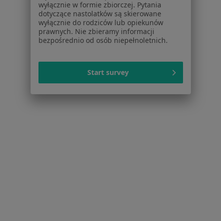
Usługi i zabiegi
wyłącznie w formie zbiorczej. Pytania
Choroby
dotyczące nastolatków są skierowane
wyłącznie do rodziców lub opiekunów
Pomoc
prawnych. Nie zbieramy informacji
Aplikacje mobilne
bezpośrednio od osób niepełnoletnich.
Blog dla pacjentów
Dla profesjonalistów
Start survey
Cennik
Dla lekarzy
Dla placówek medycznych
Noa Notes
nowość
Baza wiedzy
Centrum Pomocy dla Specjalisty
Kontakt
ZnanyLekarz - Strona główna
ZnanyLekarz Sp. z o.o.
ul. Kolejowa 5/7
01-217 Warszawa, Polska