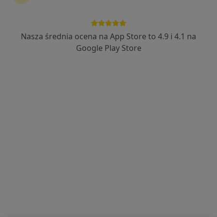
Nasza średnia ocena na App Store to 4.9 i 4.1 na
dr n. med. Aneta Drozdowska
Google Play Store
·
W trakcie specjalizacji (Dermatolog), Lekarz medycyny pracy
Więcej
63 opinie
Letnia 20, Kłodzko
•
Mapa
Sudetia Med Ideal Health& Beauty
Konsultacja dermatologiczna
od 300 zł
Specjalista nie oferuje umawiania online pod tym adresem.
Poproś o wizytę