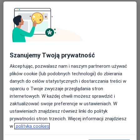
lek. Anna Maron
·
Więcej
Pediatra, Alergolog
89 opinii
Szanujemy Twoją prywatność
Rodzinna 101, Kłodzko
•
Mapa
Akceptując, pozwalasz nam i naszym partnerom używać
Przychodnia wielospecjalistyczna IN-MED
plików cookie (lub podobnych technologii) do zbierania
Konsultacja pediatryczna
od 300 zł
danych do celów statystycznych i dostarczania treści w
oparciu o Twoje zwyczaje przeglądania stron
Specjalista nie oferuje umawiania online pod tym adresem.
internetowych. W każdej chwili możesz sprawdzić i
zaktualizować swoje preferencje w ustawieniach. W
Poproś o wizytę
ustawieniach znajdziesz również linki do polityk
prywatności stron trzecich. Więcej informacji znajdziesz
w
polityka cookies