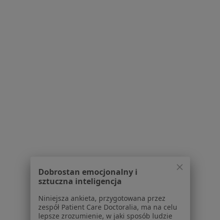
Serwis
Regulamin
Polityka prywatności pacjentów
Polityka prywatności profesjonalistów
Polityka prywatności dla profesjonalistów, których
dane pozyskaliśmy samodzielnie
Polityka cookies
Jak działają wyniki wyszukiwania
Dostępność
O nas
Dobrostan emocjonalny i
Praca
Rekrutujemy!
sztuczna inteligencja
Partnerzy
Centrum prasowe
Niniejsza ankieta, przygotowana przez
zespół Patient Care Doctoralia, ma na celu
Kontakt
lepsze zrozumienie, w jaki sposób ludzie