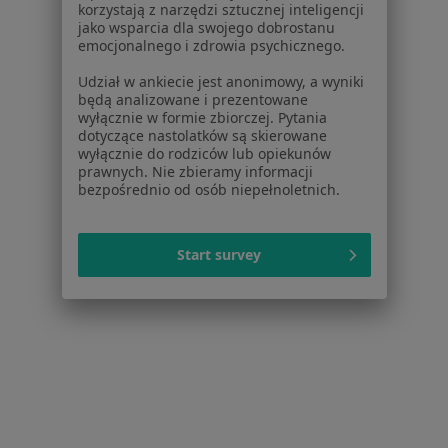
korzystają z narzędzi sztucznej inteligencji
Dla pacjentów
jako wsparcia dla swojego dobrostanu
emocjonalnego i zdrowia psychicznego.
Lekarze
Placówki medyczne
Udział w ankiecie jest anonimowy, a wyniki
będą analizowane i prezentowane
Pytania i odpowiedzi
wyłącznie w formie zbiorczej. Pytania
Usługi i zabiegi
dotyczące nastolatków są skierowane
Choroby
wyłącznie do rodziców lub opiekunów
prawnych. Nie zbieramy informacji
Pomoc
bezpośrednio od osób niepełnoletnich.
Aplikacje mobilne
Blog dla pacjentów
Start survey
Dla profesjonalistów
Cennik
Dla lekarzy
Dla placówek medycznych
Noa Notes
nowość
Baza wiedzy
Centrum Pomocy dla Specjalisty