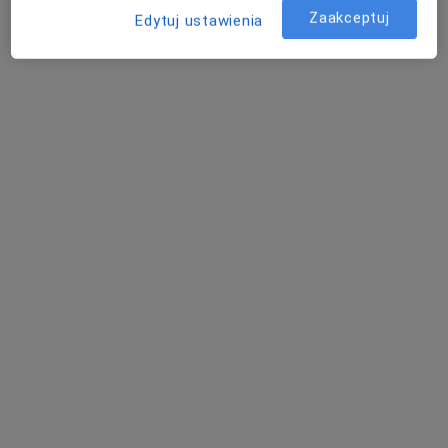
Zaakceptuj
Edytuj ustawienia
lek. Danuta Twardak
·
Więcej
Dermatolog
21 opinii
Cisowa 2, Kłodzko
•
Mapa
Medimo - Instytut Medyczny
Konsultacja dermatologiczna
Brak ceny
Specjalista nie oferuje umawiania online pod tym adresem.
Poproś o wizytę