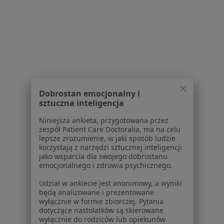
Choroby
Pomoc
Aplikacje mobilne
Blog dla pacjentów
Dla profesjonalistów
Cennik
Dla lekarzy
Dobrostan emocjonalny i
sztuczna inteligencja
Dla placówek medycznych
Noa Notes
nowość
Niniejsza ankieta, przygotowana przez
Baza wiedzy
zespół Patient Care Doctoralia, ma na celu
lepsze zrozumienie, w jaki sposób ludzie
Centrum Pomocy dla Specjalisty
korzystają z narzędzi sztucznej inteligencji
jako wsparcia dla swojego dobrostanu
Kontakt
emocjonalnego i zdrowia psychicznego.
ZnanyLekarz - Strona główna
Udział w ankiecie jest anonimowy, a wyniki
ZnanyLekarz Sp. z o.o.
będą analizowane i prezentowane
ul. Kolejowa 5/7
wyłącznie w formie zbiorczej. Pytania
01-217 Warszawa, Polska
dotyczące nastolatków są skierowane
wyłącznie do rodziców lub opiekunów