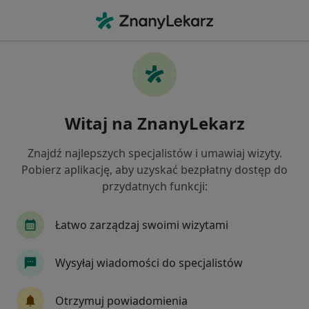
Me
Urazy Kręgosłupa • Prudnik, opolskie
Filtry
• 1
Mapa
Urazy kręgosłupa specjaliści w Prudniku
Witaj na ZnanyLekarz
Jak działają wyniki wyszukiwania
Znajdź najlepszych specjalistów i umawiaj wizyty.
Pobierz aplikację, aby uzyskać bezpłatny dostęp do
Jakiego specjalisty szukasz?
przydatnych funkcji:
Anestezjolog
Chirurg
Internista
Kard
Łatwo zarządzaj swoimi wizytami
Wysyłaj wiadomości do specjalistów
Otrzymuj powiadomienia