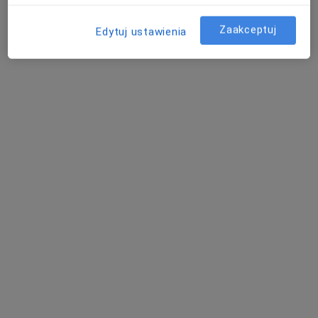
Zaakceptuj
Edytuj ustawienia
Centrum Małoinwazyjnej Terapii
Kręgosłupa i Nerwów Obwodowych
Neurochirurgia, Ortopedia, Ortopedia dziecięca
504 opinie
Staszica 4, Prudnik
•
Mapa
Konsultacja neurochirurgiczna
250 zł
dr n. med. Kajetan
Łątka
neurochirurg
Brak dostępnych specjalistów z wolnymi terminami w tym centrum medycznym.