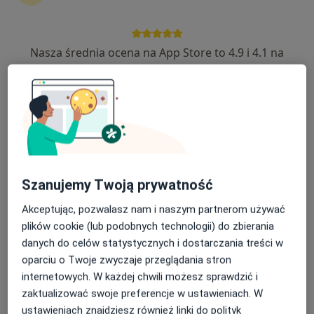
Nasza średnia ocena na App Store to 4.9 i 4.1 na
lek. Krzysztof Patyk
Google Play Store
·
Więcej
W trakcie specjalizacji (Chirurg), Proktolog
433 opinie
Poznańska 235, Inowrocław
•
Mapa
Femimental Specjalistyczne Gabinety Lekarskie
Konsultacja chirurgiczna
320 zł
Szanujemy Twoją prywatność
Specjalista nie oferuje umawiania online pod tym adresem.
Akceptując, pozwalasz nam i naszym partnerom używać
Poproś o wizytę
plików cookie (lub podobnych technologii) do zbierania
danych do celów statystycznych i dostarczania treści w
oparciu o Twoje zwyczaje przeglądania stron
internetowych. W każdej chwili możesz sprawdzić i
zaktualizować swoje preferencje w ustawieniach. W
ustawieniach znajdziesz również linki do polityk