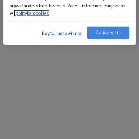
prywatności stron trzecich. Więcej informacji znajdziesz
w
polityka cookies
dr n. med. Sławomir Badurek
Zaakceptuj
Edytuj ustawienia
·
Więcej
Diabetolog, Internista, Nefrolog
58 opinii
Poznańska 235, Inowrocław
•
Mapa
Femimental Specjalistyczne Gabinety Lekarskie
Konsultacja diabetologiczna
300 zł
Specjalista nie oferuje umawiania online pod tym adresem.
Poproś o wizytę