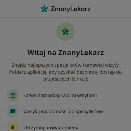
Me
Stopa Cukrzycowa • Inowrocław, kujawsko-pomorskie
Filtry
• 1
Mapa
Stopa cukrzycowa specjaliści w
Witaj na ZnanyLekarz
Inowrocławiu
Jak działają wyniki wyszukiwania
Znajdź najlepszych specjalistów i umawiaj wizyty.
Pobierz aplikację, aby uzyskać bezpłatny dostęp do
przydatnych funkcji:
Jakiego specjalisty szukasz?
Chirurg
Proktolog
Diabetolog
Endok
Łatwo zarządzaj swoimi wizytami
Wysyłaj wiadomości do specjalistów
Otrzymuj powiadomienia