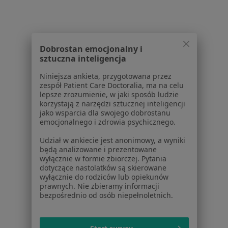
Pomoc
Aplikacje mobilne
Blog dla pacjentów
Dla profesjonalistów
Dobrostan emocjonalny i
sztuczna inteligencja
Cennik
Niniejsza ankieta, przygotowana przez
Dla lekarzy
zespół Patient Care Doctoralia, ma na celu
Dla placówek medycznych
lepsze zrozumienie, w jaki sposób ludzie
Noa Notes
korzystają z narzędzi sztucznej inteligencji
nowość
jako wsparcia dla swojego dobrostanu
Baza wiedzy
emocjonalnego i zdrowia psychicznego.
Centrum Pomocy dla Specjalisty
Udział w ankiecie jest anonimowy, a wyniki
Kontakt
będą analizowane i prezentowane
ZnanyLekarz - Strona główna
wyłącznie w formie zbiorczej. Pytania
dotyczące nastolatków są skierowane
ZnanyLekarz Sp. z o.o.
wyłącznie do rodziców lub opiekunów
ul. Kolejowa 5/7
prawnych. Nie zbieramy informacji
bezpośrednio od osób niepełnoletnich.
01-217 Warszawa, Polska
NIP: ⁠7010224868