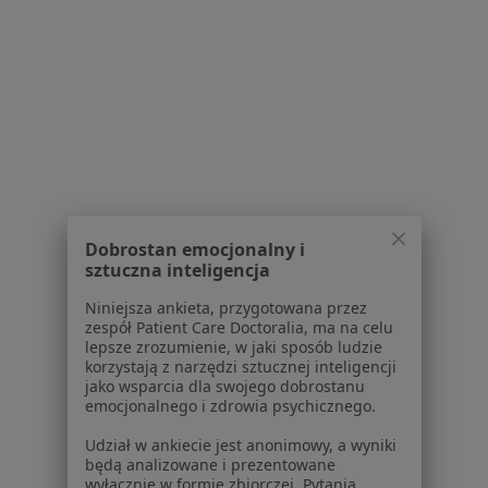
Powiązane wyszukiwania
W pobliżu Sopotu
RZS – reumatoidalne zapalenie stawów w Gdańsku
RZS – reumatoidalne zapalenie stawów w Gdyni
RZS – reumatoidalne zapalenie stawów w Rumi
Dobrostan emocjonalny i
RZS – reumatoidalne zapalenie stawów w Tczewie
sztuczna inteligencja
RZS – reumatoidalne zapalenie stawów w Redzie
Niniejsza ankieta, przygotowana przez
zespół Patient Care Doctoralia, ma na celu
Więcej (7)
lepsze zrozumienie, w jaki sposób ludzie
Więcej w kategorii: W pobliżu Sopotu
korzystają z narzędzi sztucznej inteligencji
jako wsparcia dla swojego dobrostanu
Schorzenia w Sopocie
emocjonalnego i zdrowia psychicznego.
Nadciśnienie tętnicze w Sopocie
Udział w ankiecie jest anonimowy, a wyniki
będą analizowane i prezentowane
Choroby układu oddechowego w Sopocie
wyłącznie w formie zbiorczej. Pytania