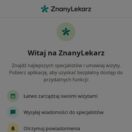
Me
Rzs Reumatoidalne Zapalenie Stawów • Sopot, pomorskie
Filtry
• 1
Ubezpieczenie
Map
RZS – reumatoidalne zapalenie stawów
Witaj na ZnanyLekarz
specjaliści w Sopocie
Jak działają wyniki wyszukiwania
Znajdź najlepszych specjalistów i umawiaj wizyty.
Pobierz aplikację, aby uzyskać bezpłatny dostęp do
przydatnych funkcji:
Jakiego specjalisty szukasz?
Fizjoterapeuta
Reumatolog
Neurolog
Łatwo zarządzaj swoimi wizytami
Wysyłaj wiadomości do specjalistów
Otrzymuj powiadomienia