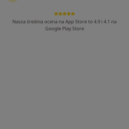
Nasza średnia ocena na App Store to 4.9 i 4.1 na
Google Play Store
Bezpieczne płatności
mgr Dorota Poredo
·
Więcej
Fizjoterapeuta
8 opinii
Jelitkowska 47, Gdańsk
•
Mapa
Marina Zdrowia
Fizjoterapia (kolejna wizyta)
220 zł
Specjalista nie oferuje umawiania online pod tym adresem.
Poproś o wizytę