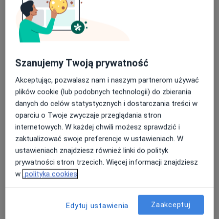
Poproś o wizytę
Szanujemy Twoją prywatność
Akceptując, pozwalasz nam i naszym partnerom używać
plików cookie (lub podobnych technologii) do zbierania
danych do celów statystycznych i dostarczania treści w
mgr Wojciech Szreder
oparciu o Twoje zwyczaje przeglądania stron
internetowych. W każdej chwili możesz sprawdzić i
·
Więcej
Fizjoterapeuta, Osteopata
zaktualizować swoje preferencje w ustawieniach. W
317 opinii
ustawieniach znajdziesz również linki do polityk
Aleja Niepodległości 698A, Sopot
•
Mapa
prywatności stron trzecich. Więcej informacji znajdziesz
REHAB
w
polityka cookies
Konsultacja fizjoterapeutyczna
200 zł
Specjalista nie oferuje umawiania online pod tym adresem.
Zaakceptuj
Edytuj ustawienia