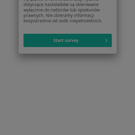
dotyczące nastolatków są skierowane
Niewydolność serca w Sopocie
wyłącznie do rodziców lub opiekunów
prawnych. Nie zbieramy informacji
Otyłość w Sopocie
bezpośrednio od osób niepełnoletnich.
Sarkoidoza w Sopocie
Więcej (15)
Start survey
Więcej w kategorii: Schorzenia w Sopocie
Strona Główna
Choroby
Rzs – Reumatoidalne Zapalenie Stawów
Sopot
Zmień miasto
Zmień m
Serwis
Regulamin
Polityka prywatności pacjentów