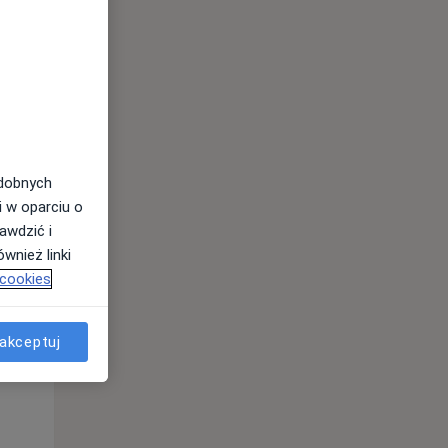
odobnych
i w oparciu o
awdzić i
wnież linki
Pon,
Wt,
Śr,
 cookies
10 Sie
11 Sie
12 Sie
akceptuj