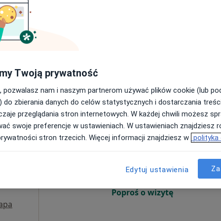
Poproś o wizytę
my Twoją prywatność
200 zł
, pozwalasz nam i naszym partnerom używać plików cookie (lub p
) do zbierania danych do celów statystycznych i dostarczania treśc
zaje przeglądania stron internetowych. W każdej chwili możesz spr
wać swoje preferencje w ustawieniach. W ustawieniach znajdziesz ró
Dziś
Jutro
Sob,
Ndz,
prywatności stron trzecich. Więcej informacji znajdziesz w
polityka
6 Sie
7 Sie
8 Sie
9 Sie
ciak
Za
Edytuj ustawienia
Umawianie online nie jest dostępne
Poproś o wizytę
apa