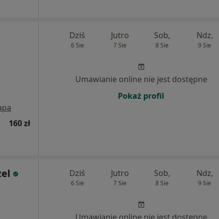
Dziś
Jutro
Sob,
Ndz,
6 Sie
7 Sie
8 Sie
9 Sie
Umawianie online nie jest dostępne
Pokaż profil
apa
160 zł
zel
Dziś
Jutro
Sob,
Ndz,
6 Sie
7 Sie
8 Sie
9 Sie
Umawianie online nie jest dostępne