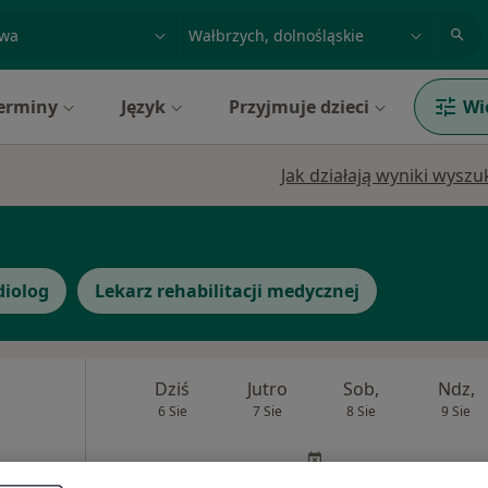
acja, badanie lub nazwisko
miasto lub dzielnica
erminy
Język
Przyjmuje dzieci
Wi
Jak działają wyniki wysz
diolog
Lekarz rehabilitacji medycznej
Dziś
Jutro
Sob,
Ndz,
6 Sie
7 Sie
8 Sie
9 Sie
Umawianie online nie jest dostępne