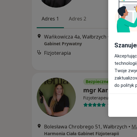
Adres 1
Adres 2
Wańkowicza 4a, Wałbrzych
•
Mapa
Gabinet Prywatny
Szanuje
Fizjoterapia
Akceptując
technologii
Twoje zwyc
zaktualizo
Bezpieczne płatności
do polityk 
mgr Karolina Trze
·
Więcej
Fizjoterapeuta
14 opinii
Bolesława Chrobrego 51, Wałbrzych
•
M
Harmonia Ciała Gabinet Fizjoterapii