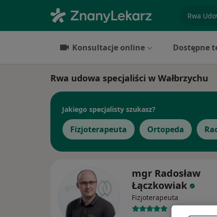
specjaliz
Konsultacje online
Dostępne t
Rwa udowa specjaliści w Wałbrzychu
Jakiego specjalisty szukasz?
Fizjoterapeuta
Ortopeda
Ra
mgr Radosław
Łączkowiak
Fizjoterapeuta
187 opinii