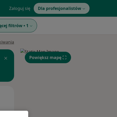
Zaloguj się
Dla profesjonalistów
ęcej filtrów
•
1
ukiwania
Powiększ mapę
Pon,
Wt,
Śr,
10 Sie
11 Sie
12 Sie