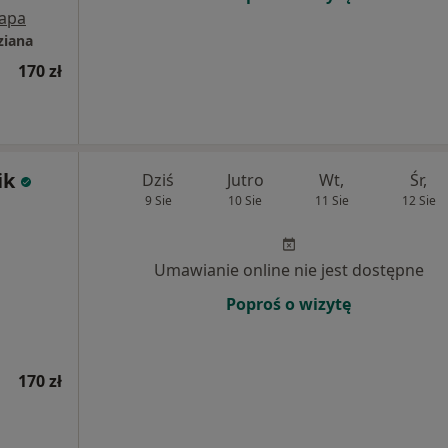
apa
ziana
170 zł
ik
Dziś
Jutro
Wt,
Śr,
9 Sie
10 Sie
11 Sie
12 Sie
Umawianie online nie jest dostępne
Poproś o wizytę
170 zł