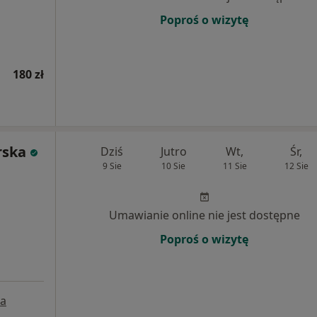
Poproś o wizytę
180 zł
rska
Dziś
Jutro
Wt,
Śr,
9 Sie
10 Sie
11 Sie
12 Sie
Umawianie online nie jest dostępne
Poproś o wizytę
a