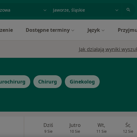
acja, badanie lub nazwisko
miasto lub dzielnica
zenie
Dostępne terminy
Język
Przyjmu
Jak działają wyniki wysz
urochirurg
Chirurg
Ginekolog
Dziś
Jutro
Wt,
Śr,
9 Sie
10 Sie
11 Sie
12 Sie