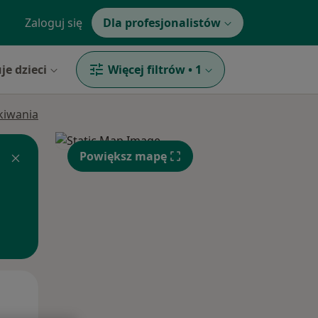
Zaloguj się
Dla profesjonalistów
je dzieci
Więcej filtrów
•
1
ukiwania
Powiększ mapę
Czw,
Pt,
Sob,
13 Sie
14 Sie
15 Sie