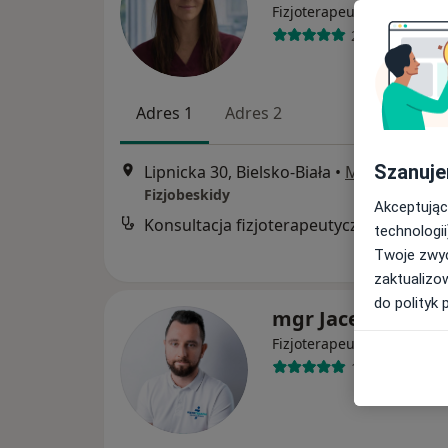
·
Więcej
Fizjoterapeuta
29 opinii
Adres 1
Adres 2
Szanuje
Lipnicka 30, Bielsko-Biała
•
Mapa
Fizjobeskidy
Akceptując
Konsultacja fizjoterapeutyczna
technologii
Twoje zwyc
zaktualizo
do polityk 
mgr Jacek Łodzia
·
Więcej
Fizjoterapeuta
116 opinii