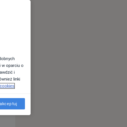
odobnych
i w oparciu o
awdzić i
wnież linki
 cookies
Czw,
Pt,
Sob,
13 Sie
14 Sie
15 Sie
akceptuj