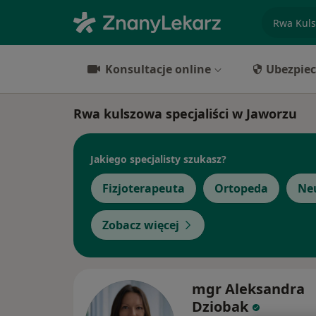
specjaliz
Konsultacje online
Ubezpiec
Rwa kulszowa specjaliści w Jaworzu
Jakiego specjalisty szukasz?
Fizjoterapeuta
Ortopeda
Ne
Zobacz więcej
mgr Aleksandra
Dziobak