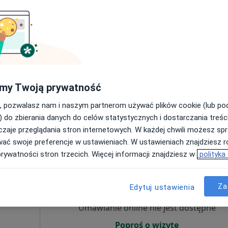
Umawianie online nie jest dostępne
Poproś o wizytę
my Twoją prywatność
, pozwalasz nam i naszym partnerom używać plików cookie (lub p
180 zł
) do zbierania danych do celów statystycznych i dostarczania treśc
zaje przeglądania stron internetowych. W każdej chwili możesz spr
wać swoje preferencje w ustawieniach. W ustawieniach znajdziesz ró
prywatności stron trzecich. Więcej informacji znajdziesz w
polityka
na
Dziś
Jutro
Wt,
Śr,
9 Sie
10 Sie
11 Sie
12 Sie
Za
Edytuj ustawienia
Umawianie online nie jest dostępne
Poproś o wizytę