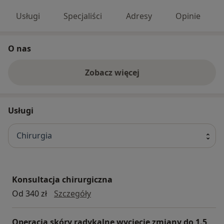
Usługi
Specjaliści
Adresy
Opinie
O nas
Zobacz więcej
Usługi
Chirurgia
Konsultacja chirurgiczna
Konsultacja chirurgiczna
Od 340 zł
Szczegóły
Operacja skóry radykalne wycięcie zmiany do 1.5