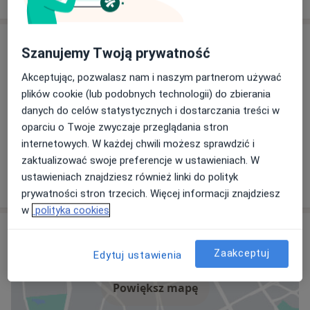
Specjaliści
Szanujemy Twoją prywatność
Alergolog
Akceptując, pozwalasz nam i naszym partnerom używać
plików cookie (lub podobnych technologii) do zbierania
danych do celów statystycznych i dostarczania treści w
oparciu o Twoje zwyczaje przeglądania stron
lek. Monika Donderska
internetowych. W każdej chwili możesz sprawdzić i
Laryngolog, Alergolog
zaktualizować swoje preferencje w ustawieniach. W
75 opinii
ustawieniach znajdziesz również linki do polityk
prywatności stron trzecich. Więcej informacji znajdziesz
w
polityka cookies
Adres
Zaakceptuj
Edytuj ustawienia
Powiększ mapę