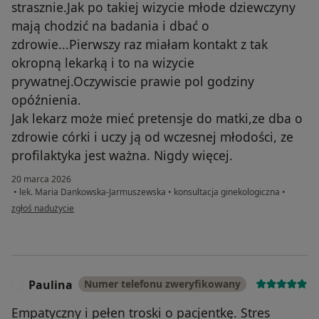
strasznie.Jak po takiej wizycie młode dziewczyny
mają chodzić na badania i dbać o
zdrowie...Pierwszy raz miałam kontakt z tak
okropną lekarką i to na wizycie
prywatnej.Oczywiscie prawie pol godziny
opóźnienia.
Jak lekarz może mieć pretensje do matki,ze dba o
zdrowie córki i uczy ją od wczesnej młodości, ze
profilaktyka jest ważna. Nigdy więcej.
20 marca 2026
•
lek. Maria Dankowska-Jarmuszewska
•
konsultacja ginekologiczna
•
w opinii użytkownika Maria
zgłoś nadużycie
Paulina
Numer telefonu zweryfikowany
P
Empatyczny i pełen troski o pacjentkę. Stres