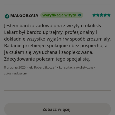
MAŁGORZATA
Weryfikacja wizyty
M
Jestem bardzo zadowolona z wizyty u okulisty.
Lekarz był bardzo uprzejmy, profesjonalny i
dokładnie wszystko wyjaśnił w sposób zrozumiały.
Badanie przebiegło spokojnie i bez pośpiechu, a
ja czułam się wysłuchana i zaopiekowana.
Zdecydowanie polecam tego specjalistę.
8 grudnia 2025
•
lek. Robert Skoczeń
•
konsultacja okulistyczna
•
w opinii użytkownika MAŁGORZATA
zgłoś nadużycie
Zobacz więcej