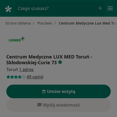
Me
Czego szukasz?
Strona Główna
Placówki
Centrum Medyczne Lux Med Toru
Centrum Medyczne LUX MED Toruń -
Skłodowskiej-Curie 73
Toruń
1 adres
49 opinii
Umów wizytę
Wyślij wiadomość