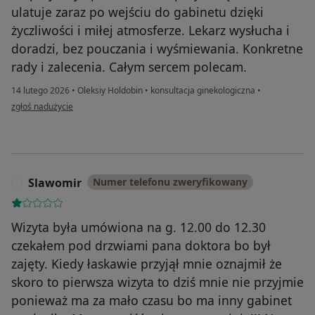
ulatuje zaraz po wejściu do gabinetu dzięki
życzliwości i miłej atmosferze. Lekarz wysłucha i
doradzi, bez pouczania i wyśmiewania. Konkretne
rady i zalecenia. Całym sercem polecam.
14 lutego 2026
•
Oleksiy Holdobin
•
konsultacja ginekologiczna
•
w opinii użytkownika Paulina
zgłoś nadużycie
Slawomir
Numer telefonu zweryfikowany
S
Wizyta była umówiona na g. 12.00 do 12.30
czekałem pod drzwiami pana doktora bo był
zajęty. Kiedy łaskawie przyjął mnie oznajmił że
skoro to pierwsza wizyta to dziś mnie nie przyjmie
ponieważ ma za mało czasu bo ma inny gabinet