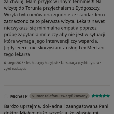
za chwilę. Mam przyjść w innym terminie!!! Na
wizytę do Torunia przyjechałem z Bydgoszczy.
Wizyta była umówiona zgodnie ze standardem i
zaznaczono że to pierwsza wizyta. Lekarz nawet
niecwykazsl się minimalna empatia poprzez
próbę zapytania mnie czy aby nie jest w sytuacji
która wymaga jego interwencji czy wsparcia.
Jigdyceiecej nie skorzystam z usług Lex Med ani
tego lekarza
6 lutego 2026
•
lek. Maurycy Matyjasik
•
konsultacja psychiatryczna
•
w opinii użytkownika Slawomir
zgłoś nadużycie
Michal P
Numer telefonu zweryfikowany
M
Bardzo uprzejma, dokładna i zaangażowana Pani
doktor. Miałem dużo szczęścia, że właśnie mi