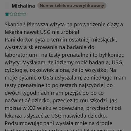
Michalina
Numer telefonu zweryfikowany
M
Skandal! Pierwsza wizyta na prowadzenie ciąży a
lekarka nawet USG nie zrobiła!
Pani doktor pyta o termin ostatniej miesiączki,
wystawia skierowania na badania do
laboratorium i na testy prenatalne i to był koniec
wizyty. Myślałam, że idziemy robić badania, USG,
cytologię, cokolwiek a ona, że to wszystko. Na
moje pytanie o USG usłyszałam, że niedługo mam
testy prenatalne to po testach najszybciej po
dwóch tygodniach mam przyjść bo po co
naświetlać dziecko, przecież to mu szkodzi. Jak
można w XXI wieku w poważanej przychodni od
lekarza usłyszeć że USG naświetla dziecko.
Podsumowując pani wysłała mnie na drogie
badania nie potwierdzając ciąży tylko wierząc mi