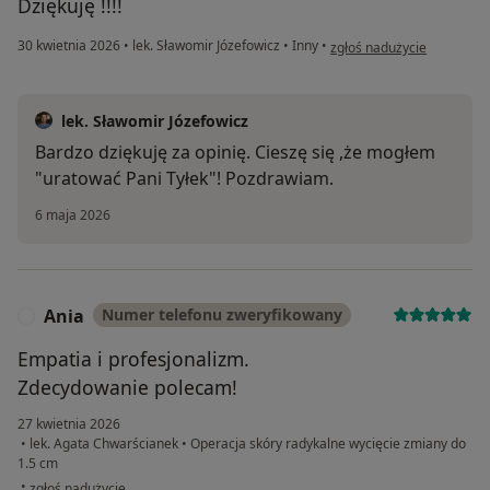
Dziękuję !!!!
w opinii użytkownika Oliwia
30 kwietnia 2026
•
lek. Sławomir Józefowicz
•
Inny
•
zgłoś nadużycie
lek. Sławomir Józefowicz
Bardzo dziękuję za opinię. Cieszę się ,że mogłem
"uratować Pani Tyłek"! Pozdrawiam.
6 maja 2026
Ania
Numer telefonu zweryfikowany
A
Empatia i profesjonalizm.
Zdecydowanie polecam!
27 kwietnia 2026
•
lek. Agata Chwarścianek
•
Operacja skóry radykalne wycięcie zmiany do
1.5 cm
w opinii użytkownika Ania
•
zgłoś nadużycie