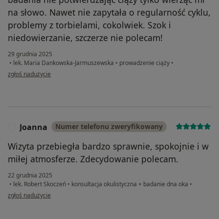
na słowo. Nawet nie zapytała o regularność cyklu,
problemy z torbielami, cokolwiek. Szok i
niedowierzanie, szczerze nie polecam!
29 grudnia 2025
•
lek. Maria Dankowska-Jarmuszewska
•
prowadzenie ciąży
•
w opinii użytkownika Michalina
zgłoś nadużycie
Joanna
Numer telefonu zweryfikowany
J
Wizyta przebiegła bardzo sprawnie, spokojnie i w
miłej atmosferze. Zdecydowanie polecam.
22 grudnia 2025
•
lek. Robert Skoczeń
•
konsultacja okulistyczna + badanie dna oka
•
w opinii użytkownika Joanna
zgłoś nadużycie