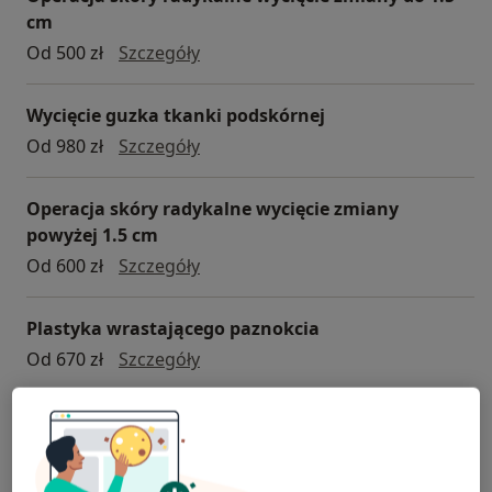
cm
Operacja skóry radykalne wycięcie
Od 500 zł
Szczegóły
Wycięcie guzka tkanki podskórnej
wycięcie guzka tkanki podskórnej
Od 980 zł
Szczegóły
Operacja skóry radykalne wycięcie zmiany
powyżej 1.5 cm
operacja skóry radykalne wycięcie
Od 600 zł
Szczegóły
Plastyka wrastającego paznokcia
Plastyka wrastającego paznokcia
Od 670 zł
Szczegóły
+ 5 usług
W jaki sposób ustalane są ceny?