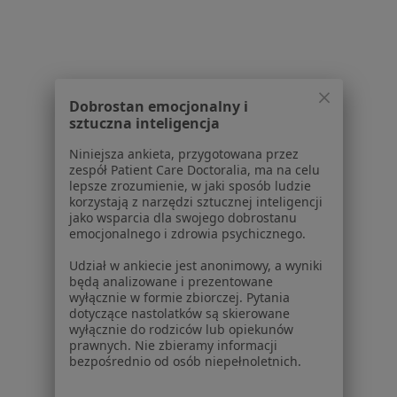
Choroby
Pomoc
Aplikacje mobilne
Blog dla pacjentów
Dobrostan emocjonalny i
Dla profesjonalistów
sztuczna inteligencja
Cennik
Niniejsza ankieta, przygotowana przez
Dla lekarzy
zespół Patient Care Doctoralia, ma na celu
Dla placówek medycznych
lepsze zrozumienie, w jaki sposób ludzie
korzystają z narzędzi sztucznej inteligencji
Noa Notes
nowość
jako wsparcia dla swojego dobrostanu
Baza wiedzy
emocjonalnego i zdrowia psychicznego.
Centrum Pomocy dla Specjalisty
Udział w ankiecie jest anonimowy, a wyniki
Kontakt
będą analizowane i prezentowane
ZnanyLekarz - Strona główna
wyłącznie w formie zbiorczej. Pytania
dotyczące nastolatków są skierowane
ZnanyLekarz Sp. z o.o.
wyłącznie do rodziców lub opiekunów
prawnych. Nie zbieramy informacji
ul. Kolejowa 5/7
bezpośrednio od osób niepełnoletnich.
01-217 Warszawa, Polska