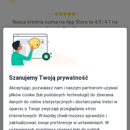
Nasza średnia ocena na App Store to 4.9 i 4.1 na
lek. Natasza Idzikowska
Google Play Store
Radiolog, Ultrasonografista
111 opinii
aleja 1000-lecia 16, Olkusz
•
Mapa
INTER-MED OLKUSZ
USG piersi
220 zł
Specjalista nie oferuje umawiania online pod tym adresem.
Szanujemy Twoją prywatność
Poproś o wizytę
Akceptując, pozwalasz nam i naszym partnerom używać
plików cookie (lub podobnych technologii) do zbierania
danych do celów statystycznych i dostarczania treści w
oparciu o Twoje zwyczaje przeglądania stron
internetowych. W każdej chwili możesz sprawdzić i
zaktualizować swoje preferencje w ustawieniach. W
ustawieniach znajdziesz również linki do polityk