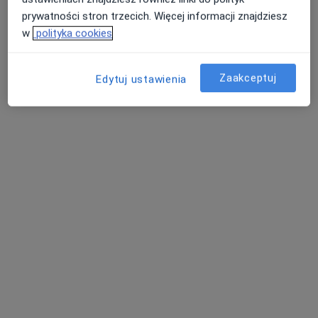
prywatności stron trzecich. Więcej informacji znajdziesz
w
polityka cookies
lek. Dariusz Kania
·
Więcej
Chirurg onkologiczny
Zaakceptuj
Edytuj ustawienia
76 opinii
Aleja Tysiąclecia 13, Olkusz
•
Mapa
Szpital Nowy w Olkuszu
Konsultacja chirurgiczna
300 zł
Specjalista nie oferuje umawiania online pod tym adresem.
Poproś o wizytę