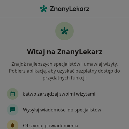
Me
Rak Tarczycy • Olkusz, małopolskie
Filtry
• 1
Ubezpieczenie
Map
Rak tarczycy specjaliści w Olkuszu
Witaj na ZnanyLekarz
Jak działają wyniki wyszukiwania
Znajdź najlepszych specjalistów i umawiaj wizyty.
Pobierz aplikację, aby uzyskać bezpłatny dostęp do
Jakiego specjalisty szukasz?
przydatnych funkcji:
Chirurg
Chirurg plastyczny
Dermatolog
Łatwo zarządzaj swoimi wizytami
Wysyłaj wiadomości do specjalistów
Otrzymuj powiadomienia